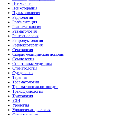
Психология
Психотерапия
Пульмонология
Радиология
Реабилитация
Реаниматология
Ревматология
Рентгенология
Репродуктология
Рефлексотерапия
Сексология
Скорая медицинская помощь
Сомнология
Спортивная медицина
Стоматология
Сурдология
Терапия
Травматология
Травматология-ортопедия
Трансфузиология
Трихология
УЗИ
Урология
Урология-андрология
Физиотерапия