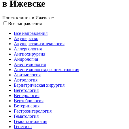
в Ижевске
Поиск клиник в Ижевске:
Все направления
Все направления
Акушерство
Акушерство-гинекология
Аллергология
Ангиохирургия
Андрология
Анестезиология
Анестезиология-реаниматология
Аритмология
Артрология
Бариатрическая хирургия
Вегетология
Венерология
Вертебрология
Ветеринария
Гастроэнтерология
Гематология
Гемостазиология
Генетика