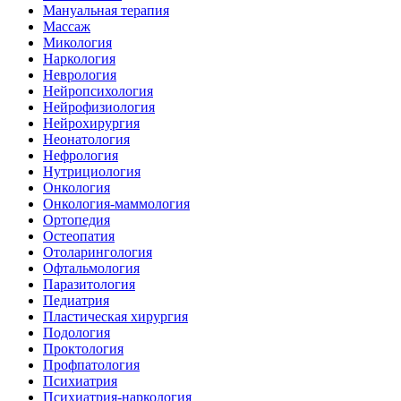
Мануальная терапия
Массаж
Микология
Наркология
Неврология
Нейропсихология
Нейрофизиология
Нейрохирургия
Неонатология
Нефрология
Нутрициология
Онкология
Онкология-маммология
Ортопедия
Остеопатия
Отоларингология
Офтальмология
Паразитология
Педиатрия
Пластическая хирургия
Подология
Проктология
Профпатология
Психиатрия
Психиатрия-наркология