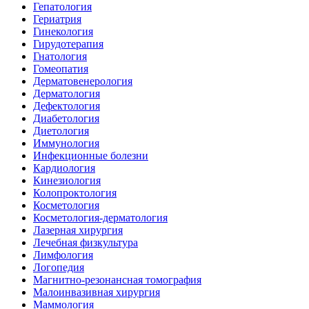
Гепатология
Гериатрия
Гинекология
Гирудотерапия
Гнатология
Гомеопатия
Дерматовенерология
Дерматология
Дефектология
Диабетология
Диетология
Иммунология
Инфекционные болезни
Кардиология
Кинезиология
Колопроктология
Косметология
Косметология-дерматология
Лазерная хирургия
Лечебная физкультура
Лимфология
Логопедия
Магнитно-резонансная томография
Малоинвазивная хирургия
Маммология