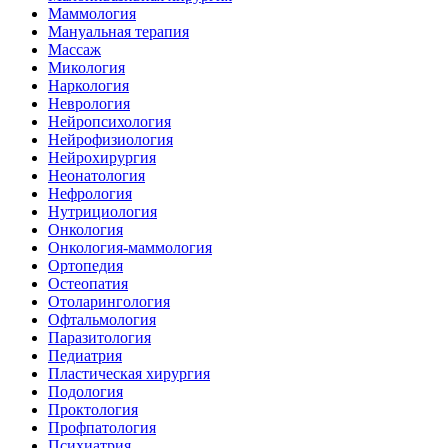
Маммология
Мануальная терапия
Массаж
Микология
Наркология
Неврология
Нейропсихология
Нейрофизиология
Нейрохирургия
Неонатология
Нефрология
Нутрициология
Онкология
Онкология-маммология
Ортопедия
Остеопатия
Отоларингология
Офтальмология
Паразитология
Педиатрия
Пластическая хирургия
Подология
Проктология
Профпатология
Психиатрия