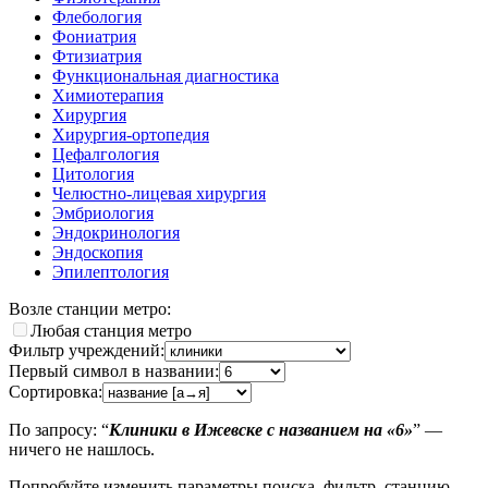
Флебология
Фониатрия
Фтизиатрия
Функциональная диагностика
Химиотерапия
Хирургия
Хирургия-ортопедия
Цефалгология
Цитология
Челюстно-лицевая хирургия
Эмбриология
Эндокринология
Эндоскопия
Эпилептология
Возле станции метро:
Любая станция метро
Фильтр учреждений:
Первый символ в названии:
Сортировка:
По запросу: “
Клиники в Ижевске с названием на «6»
” —
ничего не нашлось.
Попробуйте изменить параметры поиска, фильтр, станцию