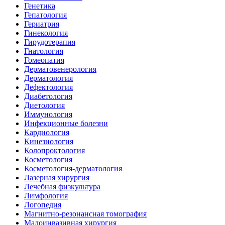
Генетика
Гепатология
Гериатрия
Гинекология
Гирудотерапия
Гнатология
Гомеопатия
Дерматовенерология
Дерматология
Дефектология
Диабетология
Диетология
Иммунология
Инфекционные болезни
Кардиология
Кинезиология
Колопроктология
Косметология
Косметология-дерматология
Лазерная хирургия
Лечебная физкультура
Лимфология
Логопедия
Магнитно-резонансная томография
Малоинвазивная хирургия