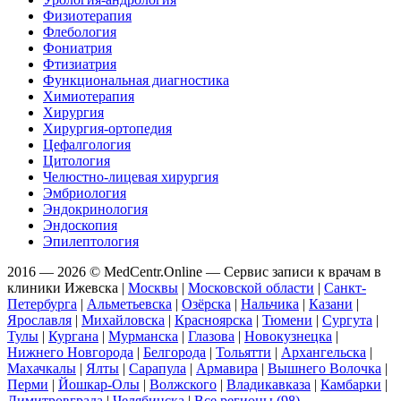
Физиотерапия
Флебология
Фониатрия
Фтизиатрия
Функциональная диагностика
Химиотерапия
Хирургия
Хирургия-ортопедия
Цефалгология
Цитология
Челюстно-лицевая хирургия
Эмбриология
Эндокринология
Эндоскопия
Эпилептология
2016 — 2026 © MedCentr.Online — Сервис записи к врачам в
клиники Ижевска
|
Москвы
|
Московской области
|
Санкт-
Петербурга
|
Альметьевска
|
Озёрска
|
Нальчика
|
Казани
|
Ярославля
|
Михайловска
|
Красноярска
|
Тюмени
|
Сургута
|
Тулы
|
Кургана
|
Мурманска
|
Глазова
|
Новокузнецка
|
Нижнего Новгорода
|
Белгорода
|
Тольятти
|
Архангельска
|
Махачкалы
|
Ялты
|
Сарапула
|
Армавира
|
Вышнего Волочка
|
Перми
|
Йошкар-Олы
|
Волжского
|
Владикавказа
|
Камбарки
|
Димитровграда
|
Челябинска
|
Все регионы (98)
.