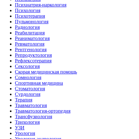
Психиатрия-наркология
Психология
Психотерапия
Пульмонология
Радиология
Реабилитация
Реаниматология
Ревматология
Рентгенология
Репродуктология
Рефлексотерапия
Сексология
Скорая медицинская помощь
Сомнология
Спортивная медицина
Стоматология
Сурдология
Терапия
Травматология
Травматология-ортопедия
Трансфузиология
Трихология
УЗИ
Урология
Урология-андрология