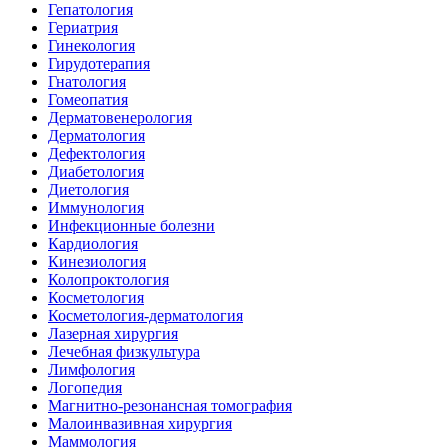
Гепатология
Гериатрия
Гинекология
Гирудотерапия
Гнатология
Гомеопатия
Дерматовенерология
Дерматология
Дефектология
Диабетология
Диетология
Иммунология
Инфекционные болезни
Кардиология
Кинезиология
Колопроктология
Косметология
Косметология-дерматология
Лазерная хирургия
Лечебная физкультура
Лимфология
Логопедия
Магнитно-резонансная томография
Малоинвазивная хирургия
Маммология