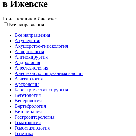
в Ижевске
Поиск клиник в Ижевске:
Все направления
Все направления
Акушерство
Акушерство-гинекология
Аллергология
Ангиохирургия
Андрология
Анестезиология
Анестезиология-реаниматология
Аритмология
Артрология
Бариатрическая хирургия
Вегетология
Венерология
Вертебрология
Ветеринария
Гастроэнтерология
Гематология
Гемостазиология
Генетика