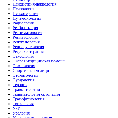
Психиатрия-наркология
Психология
Психотерапия
Пульмонология
Радиология
Реабилитация
Реаниматология
Ревматология
Рентгенология
Репродуктология
Рефлексотерапия
Сексология
Скорая медицинская помощь
Сомнология
Спортивная медицина
Стоматология
Сурдология
Терапия
Травматология
Травматология-ортопедия
Трансфузиология
Трихология
УЗИ
Урология
Урология-андрология