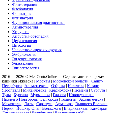
Физиотерапия
Флебология
Фониатрия
Фтизиатрия
Функциональная диагностика
Химиотерапия
Хирургия
Хирургия-ортопедия
Цефалгология
Цитология
Челюстно-лицевая хирургия
Эмбриология
Эндокринология
Эндоскопия
Эпилептология
2016 — 2026 © MedCentr.Online — Сервис записи к врачам в
клиники Ижевска
|
Москвы
|
Московской области
|
Санкт-
Петербурга
|
Альметьевска
|
Озёрска
|
Нальчика
|
Казани
|
Ярославля
|
Михайловска
|
Красноярска
|
Тюмени
|
Сургута
|
Тулы
|
Кургана
|
Мурманска
|
Глазова
|
Новокузнецка
|
Нижнего Новгорода
|
Белгорода
|
Тольятти
|
Архангельска
|
Махачкалы
|
Ялты
|
Сарапула
|
Армавира
|
Вышнего Волочка
|
Перми
|
Йошкар-Олы
|
Волжского
|
Владикавказа
|
Камбарки
|
Димитровграда
|
Челябинска
|
Все регионы (98)
.