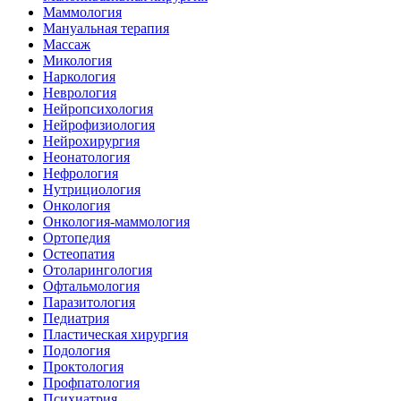
Маммология
Мануальная терапия
Массаж
Микология
Наркология
Неврология
Нейропсихология
Нейрофизиология
Нейрохирургия
Неонатология
Нефрология
Нутрициология
Онкология
Онкология-маммология
Ортопедия
Остеопатия
Отоларингология
Офтальмология
Паразитология
Педиатрия
Пластическая хирургия
Подология
Проктология
Профпатология
Психиатрия