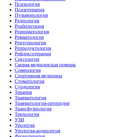
Психология
Психотерапия
Пульмонология
Радиология
Реабилитация
Реаниматология
Ревматология
Рентгенология
Репродуктология
Рефлексотерапия
Сексология
Скорая медицинская помощь
Сомнология
Спортивная медицина
Стоматология
Сурдология
Терапия
Травматология
Травматология-ортопедия
Трансфузиология
Трихология
УЗИ
Урология
Урология-андрология
Физиотерапия