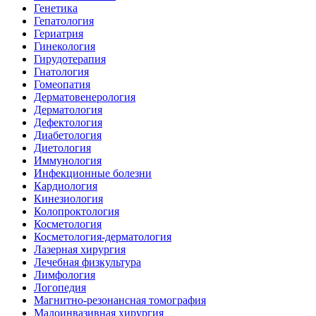
Генетика
Гепатология
Гериатрия
Гинекология
Гирудотерапия
Гнатология
Гомеопатия
Дерматовенерология
Дерматология
Дефектология
Диабетология
Диетология
Иммунология
Инфекционные болезни
Кардиология
Кинезиология
Колопроктология
Косметология
Косметология-дерматология
Лазерная хирургия
Лечебная физкультура
Лимфология
Логопедия
Магнитно-резонансная томография
Малоинвазивная хирургия