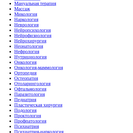
Мануальная терапия
Массаж
Микология
Наркология
Неврология
Нейропсихология
Нейрофизиология
Нейрохирургия
Неонатология
Нефрология
Нутрициология
Онкология
Онкология-маммология
Ортопедия
Остеопатия
Отоларингология
Офтальмология
Паразитология
Педиатрия
Пластическая хирургия
Подология
Проктология
Профпатология
Психиатрия
Психиатрия-наркология