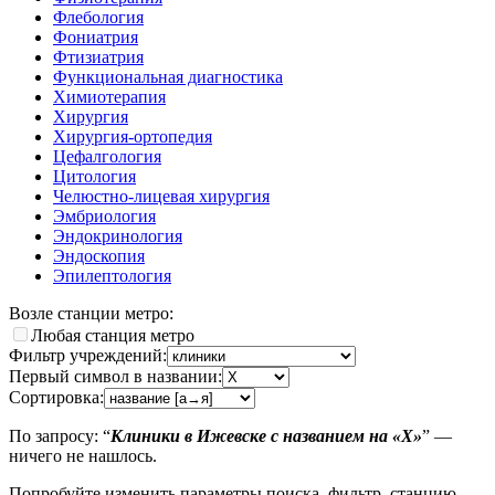
Флебология
Фониатрия
Фтизиатрия
Функциональная диагностика
Химиотерапия
Хирургия
Хирургия-ортопедия
Цефалгология
Цитология
Челюстно-лицевая хирургия
Эмбриология
Эндокринология
Эндоскопия
Эпилептология
Возле станции метро:
Любая станция метро
Фильтр учреждений:
Первый символ в названии:
Сортировка:
По запросу: “
Клиники в Ижевске с названием на «Х»
” —
ничего не нашлось.
Попробуйте изменить параметры поиска, фильтр, станцию