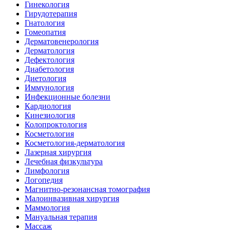
Гинекология
Гирудотерапия
Гнатология
Гомеопатия
Дерматовенерология
Дерматология
Дефектология
Диабетология
Диетология
Иммунология
Инфекционные болезни
Кардиология
Кинезиология
Колопроктология
Косметология
Косметология-дерматология
Лазерная хирургия
Лечебная физкультура
Лимфология
Логопедия
Магнитно-резонансная томография
Малоинвазивная хирургия
Маммология
Мануальная терапия
Массаж