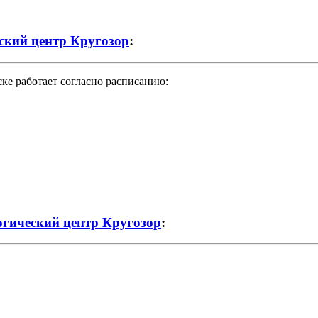
кий центр Кругозор
:
е работает согласно расписанию:
гический центр Кругозор
: