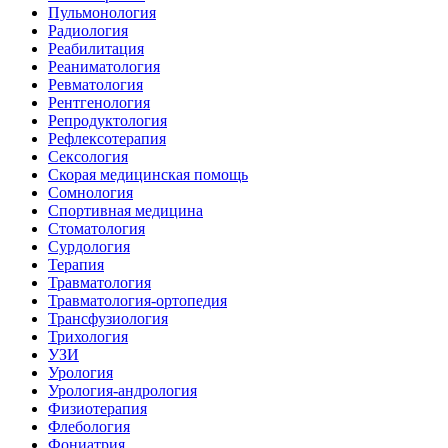
Пульмонология
Радиология
Реабилитация
Реаниматология
Ревматология
Рентгенология
Репродуктология
Рефлексотерапия
Сексология
Скорая медицинская помощь
Сомнология
Спортивная медицина
Стоматология
Сурдология
Терапия
Травматология
Травматология-ортопедия
Трансфузиология
Трихология
УЗИ
Урология
Урология-андрология
Физиотерапия
Флебология
Фониатрия