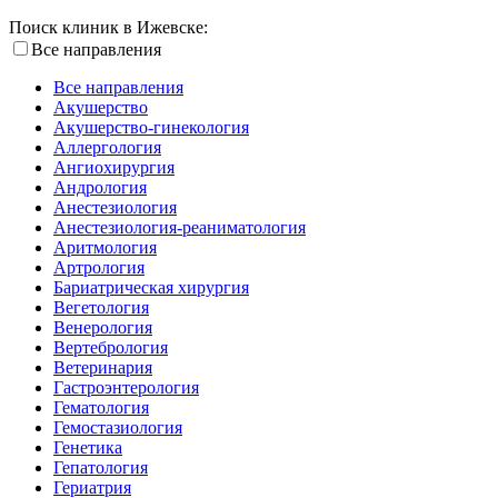
Поиск клиник в Ижевске:
Все направления
Все направления
Акушерство
Акушерство-гинекология
Аллергология
Ангиохирургия
Андрология
Анестезиология
Анестезиология-реаниматология
Аритмология
Артрология
Бариатрическая хирургия
Вегетология
Венерология
Вертебрология
Ветеринария
Гастроэнтерология
Гематология
Гемостазиология
Генетика
Гепатология
Гериатрия