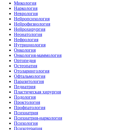
Микология
Наркология
Неврология
Нейропсихология
Нейрофизиология
Нейрохирургия
Неонатология
Нефрология
Нутрициология
Онкология
Онкология-маммология
Ортопедия
Остеопатия
Отоларингология
Офтальмология
Паразитология
Педиатрия
Пластическая хирургия
Подология
Проктология
Профпатология
Психиатрия
Психиатрия-наркология
Психология
Психотерапия