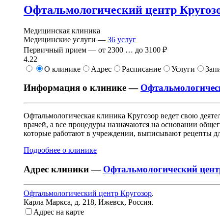
Офтальмологический центр Кругоз
Медицинская клиника
Медицинские услуги —
36
услуг
Первичный прием —
от
2300
…
до
3100 ₽
4.22
О клинике
Адрес
Расписание
Услуги
Зап
Информация о клинике —
Офтальмологичес
Офтальмологическая клиника Кругозор ведет свою деятел
врачей, а все процедуры назначаются на основании общ
которые работают в учреждении, выписывают рецепты для
Подробнее о клинике
Адрес клиники —
Офтальмологический цент
Офтальмологический центр Кругозор
.
Карла Маркса, д. 218
,
Ижевск, Россия
.
Адрес на карте