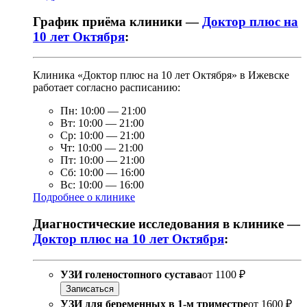
График приёма клиники —
Доктор плюс на
10 лет Октября
:
Клиника «Доктор плюс на 10 лет Октября» в Ижевске
работает согласно расписанию:
Пн:
10:00
—
21:00
Вт:
10:00
—
21:00
Ср:
10:00
—
21:00
Чт:
10:00
—
21:00
Пт:
10:00
—
21:00
Сб:
10:00
—
16:00
Вс:
10:00
—
16:00
Подробнее о клинике
Диагностические исследования в клинике —
Доктор плюс на 10 лет Октября
:
УЗИ голеностопного сустава
от
1100 ₽
Записаться
УЗИ для беременных в 1-м триместре
от
1600 ₽