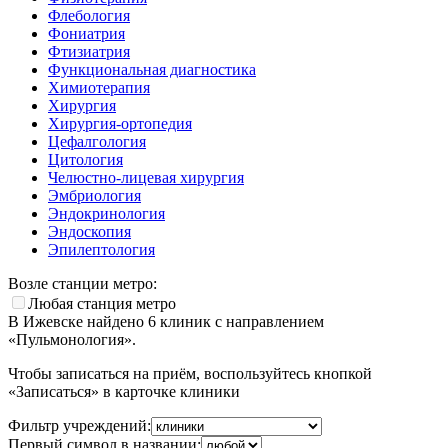
Флебология
Фониатрия
Фтизиатрия
Функциональная диагностика
Химиотерапия
Хирургия
Хирургия-ортопедия
Цефалгология
Цитология
Челюстно-лицевая хирургия
Эмбриология
Эндокринология
Эндоскопия
Эпилептология
Возле станции метро:
Любая станция метро
В Ижевске найдено
6
клиник с направлением
«Пульмонология».
Чтобы записаться на приём, воспользуйтесь кнопкой
«Записаться» в карточке клиники
Фильтр учреждений:
Первый символ в названии: