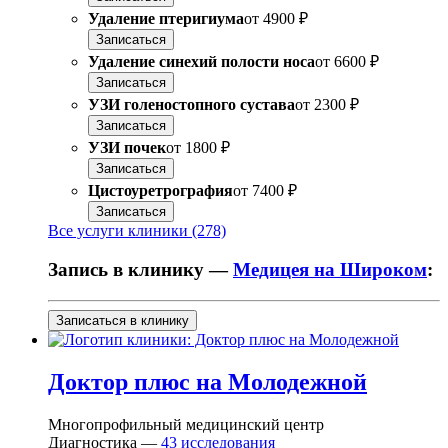
Удаление птеригиума
от
4900 ₽
Записаться
Удаление синехий полости носа
от
6600 ₽
Записаться
УЗИ голеностопного сустава
от
2300 ₽
Записаться
УЗИ почек
от
1800 ₽
Записаться
Цистоуретрография
от
7400 ₽
Записаться
Все услуги клиники (278)
Запись в клинику —
Медицея на Широком
:
Записаться в клинику
Доктор плюс на Молодежной
Многопрофильный медицинский центр
Диагностика —
43
исследования