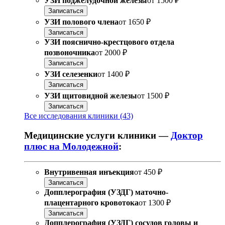
УЗИ поджелудочной железы
от
1500 ₽
Записаться
УЗИ полового члена
от
1650 ₽
Записаться
УЗИ пояснично-крестцового отдела
позвоночника
от
2000 ₽
Записаться
УЗИ селезенки
от
1400 ₽
Записаться
УЗИ щитовидной железы
от
1500 ₽
Записаться
Все исследования клиники (43)
Медицинские услуги клиники —
Доктор
плюс на Молодежной
:
Внутривенная инъекция
от
450 ₽
Записаться
Допплерография (УЗДГ) маточно-
плацентарного кровотока
от
1300 ₽
Записаться
Допплерография (УЗДГ) сосудов головы и