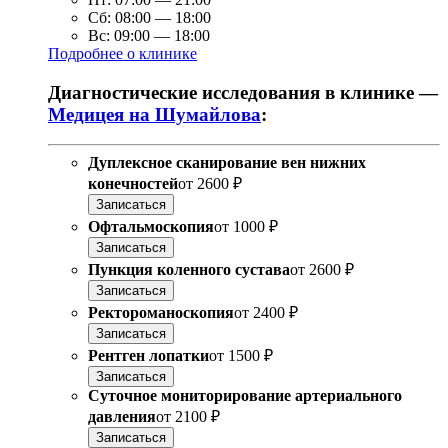
Сб:
08:00
—
18:00
Вс:
09:00
—
18:00
Подробнее о клинике
Диагностические исследования в клинике —
Медицея на Шумайлова
:
Дуплексное сканирование вен нижних
конечностей
от
2600 ₽
Записаться
Офтальмоскопия
от
1000 ₽
Записаться
Пункция коленного сустава
от
2600 ₽
Записаться
Ректороманоскопия
от
2400 ₽
Записаться
Рентген лопатки
от
1500 ₽
Записаться
Суточное мониторирование артериального
давления
от
2100 ₽
Записаться