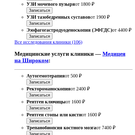
УЗИ мочевого пузыря
от
1800 ₽
Записаться
УЗИ тазобедренных суставов
от
1900 ₽
Записаться
Эзофагогастродуоденоскопия (ЭФГДС)
от
4400 ₽
Записаться
Все исследования клиники (106)
Медицинские услуги клиники —
Медицея
на Широком
:
Аутогемотерапия
от
500 ₽
Записаться
Ректороманоскопия
от
2400 ₽
Записаться
Рентген ключицы
от
1600 ₽
Записаться
Рентген стопы или кисти
от
1600 ₽
Записаться
Трепанобиопсия костного мозга
от
7400 ₽
Записаться