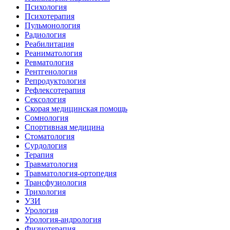
Психология
Психотерапия
Пульмонология
Радиология
Реабилитация
Реаниматология
Ревматология
Рентгенология
Репродуктология
Рефлексотерапия
Сексология
Скорая медицинская помощь
Сомнология
Спортивная медицина
Стоматология
Сурдология
Терапия
Травматология
Травматология-ортопедия
Трансфузиология
Трихология
УЗИ
Урология
Урология-андрология
Физиотерапия