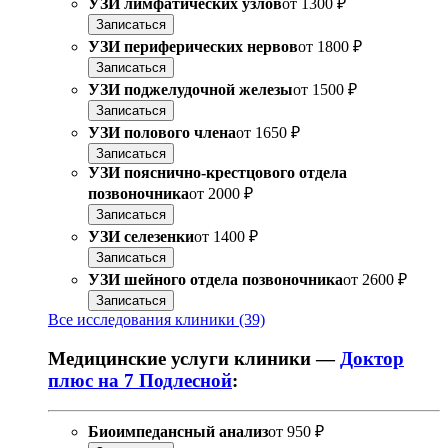
УЗИ лимфатических узлов
от
1300 ₽
Записаться
УЗИ периферических нервов
от
1800 ₽
Записаться
УЗИ поджелудочной железы
от
1500 ₽
Записаться
УЗИ полового члена
от
1650 ₽
Записаться
УЗИ пояснично-крестцового отдела
позвоночника
от
2000 ₽
Записаться
УЗИ селезенки
от
1400 ₽
Записаться
УЗИ шейного отдела позвоночника
от
2600 ₽
Записаться
Все исследования клиники (39)
Медицинские услуги клиники —
Доктор
плюс на 7 Подлесной
:
Биоимпедансный анализ
от
950 ₽