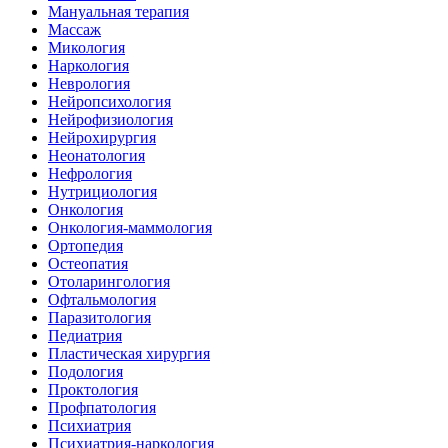
Мануальная терапия
Массаж
Микология
Наркология
Неврология
Нейропсихология
Нейрофизиология
Нейрохирургия
Неонатология
Нефрология
Нутрициология
Онкология
Онкология-маммология
Ортопедия
Остеопатия
Отоларингология
Офтальмология
Паразитология
Педиатрия
Пластическая хирургия
Подология
Проктология
Профпатология
Психиатрия
Психиатрия-наркология