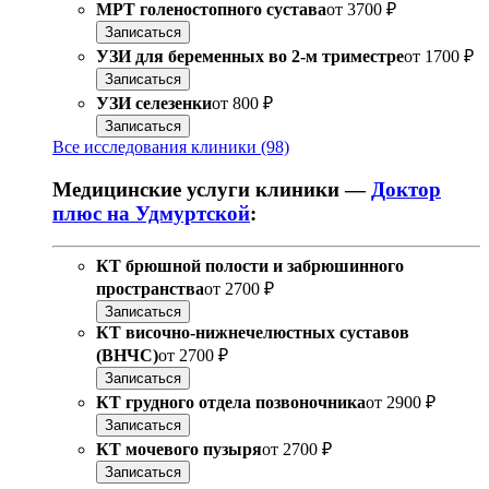
МРТ голеностопного сустава
от
3700 ₽
Записаться
УЗИ для беременных во 2-м триместре
от
1700 ₽
Записаться
УЗИ селезенки
от
800 ₽
Записаться
Все исследования клиники (98)
Медицинские услуги клиники —
Доктор
плюс на Удмуртской
:
КТ брюшной полости и забрюшинного
пространства
от
2700 ₽
Записаться
КТ височно-нижнечелюстных суставов
(ВНЧС)
от
2700 ₽
Записаться
КТ грудного отдела позвоночника
от
2900 ₽
Записаться
КТ мочевого пузыря
от
2700 ₽
Записаться