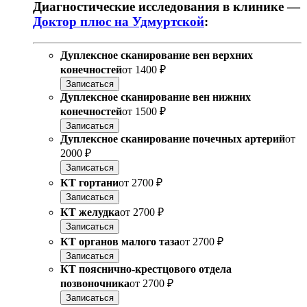
Диагностические исследования в клинике —
Доктор плюс на Удмуртской
:
Дуплексное сканирование вен верхних
конечностей
от
1400 ₽
Записаться
Дуплексное сканирование вен нижних
конечностей
от
1500 ₽
Записаться
Дуплексное сканирование почечных артерий
от
2000 ₽
Записаться
КТ гортани
от
2700 ₽
Записаться
КТ желудка
от
2700 ₽
Записаться
КТ органов малого таза
от
2700 ₽
Записаться
КТ пояснично-крестцового отдела
позвоночника
от
2700 ₽
Записаться