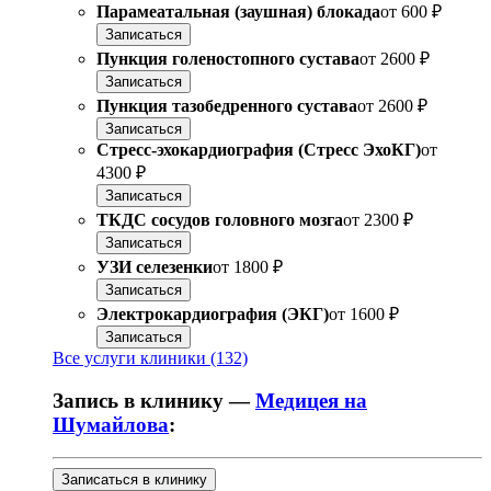
Парамеатальная (заушная) блокада
от
600 ₽
Записаться
Пункция голеностопного сустава
от
2600 ₽
Записаться
Пункция тазобедренного сустава
от
2600 ₽
Записаться
Стресс-эхокардиография (Стресс ЭхоКГ)
от
4300 ₽
Записаться
ТКДС сосудов головного мозга
от
2300 ₽
Записаться
УЗИ селезенки
от
1800 ₽
Записаться
Электрокардиография (ЭКГ)
от
1600 ₽
Записаться
Все услуги клиники (132)
Запись в клинику —
Медицея на
Шумайлова
:
Записаться в клинику