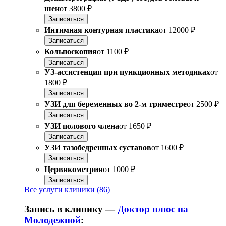
шеи
от
3800 ₽
Записаться
Интимная контурная пластика
от
12000 ₽
Записаться
Кольпоскопия
от
1100 ₽
Записаться
УЗ-ассистенция при пункционных методиках
от
1800 ₽
Записаться
УЗИ для беременных во 2-м триместре
от
2500 ₽
Записаться
УЗИ полового члена
от
1650 ₽
Записаться
УЗИ тазобедренных суставов
от
1600 ₽
Записаться
Цервикометрия
от
1000 ₽
Записаться
Все услуги клиники (86)
Запись в клинику —
Доктор плюс на
Молодежной
: