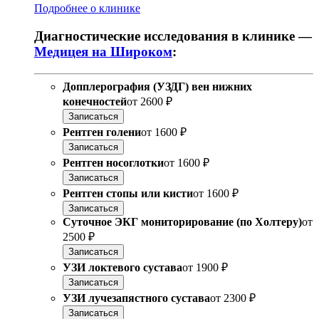
Подробнее о клинике
Диагностические исследования в клинике —
Медицея на Широком
:
Допплерография (УЗДГ) вен нижних
конечностей
от
2600 ₽
Записаться
Рентген голени
от
1600 ₽
Записаться
Рентген носоглотки
от
1600 ₽
Записаться
Рентген стопы или кисти
от
1600 ₽
Записаться
Суточное ЭКГ мониторирование (по Холтеру)
от
2500 ₽
Записаться
УЗИ локтевого сустава
от
1900 ₽
Записаться
УЗИ лучезапястного сустава
от
2300 ₽
Записаться