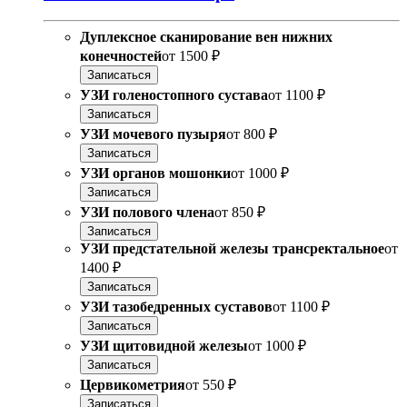
Дуплексное сканирование вен нижних
конечностей
от
1500 ₽
Записаться
УЗИ голеностопного сустава
от
1100 ₽
Записаться
УЗИ мочевого пузыря
от
800 ₽
Записаться
УЗИ органов мошонки
от
1000 ₽
Записаться
УЗИ полового члена
от
850 ₽
Записаться
УЗИ предстательной железы трансректальное
от
1400 ₽
Записаться
УЗИ тазобедренных суставов
от
1100 ₽
Записаться
УЗИ щитовидной железы
от
1000 ₽
Записаться
Цервикометрия
от
550 ₽
Записаться