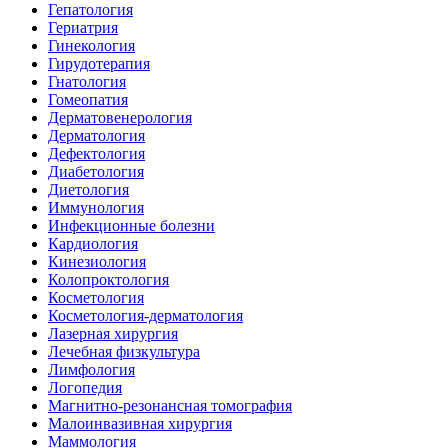
Гепатология
Гериатрия
Гинекология
Гирудотерапия
Гнатология
Гомеопатия
Дерматовенерология
Дерматология
Дефектология
Диабетология
Диетология
Иммунология
Инфекционные болезни
Кардиология
Кинезиология
Колопроктология
Косметология
Косметология-дерматология
Лазерная хирургия
Лечебная физкультура
Лимфология
Логопедия
Магнитно-резонансная томография
Малоинвазивная хирургия
Маммология