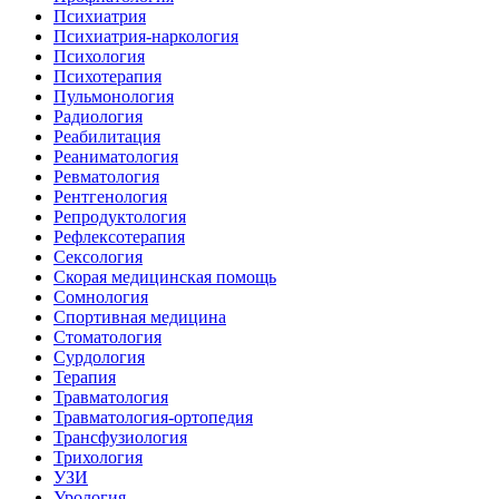
Психиатрия
Психиатрия-наркология
Психология
Психотерапия
Пульмонология
Радиология
Реабилитация
Реаниматология
Ревматология
Рентгенология
Репродуктология
Рефлексотерапия
Сексология
Скорая медицинская помощь
Сомнология
Спортивная медицина
Стоматология
Сурдология
Терапия
Травматология
Травматология-ортопедия
Трансфузиология
Трихология
УЗИ
Урология