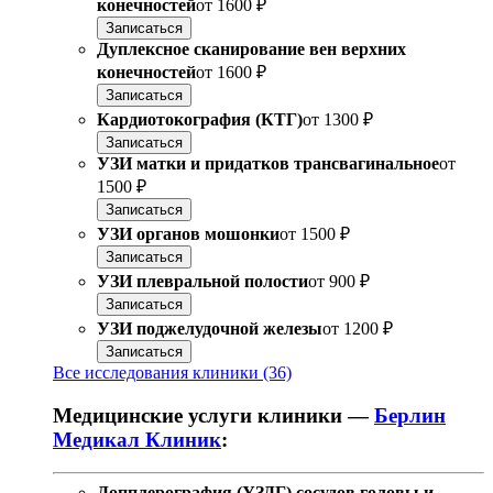
конечностей
от
1600 ₽
Записаться
Дуплексное сканирование вен верхних
конечностей
от
1600 ₽
Записаться
Кардиотокография (КТГ)
от
1300 ₽
Записаться
УЗИ матки и придатков трансвагинальное
от
1500 ₽
Записаться
УЗИ органов мошонки
от
1500 ₽
Записаться
УЗИ плевральной полости
от
900 ₽
Записаться
УЗИ поджелудочной железы
от
1200 ₽
Записаться
Все исследования клиники (36)
Медицинские услуги клиники —
Берлин
Медикал Клиник
:
Допплерография (УЗДГ) сосудов головы и