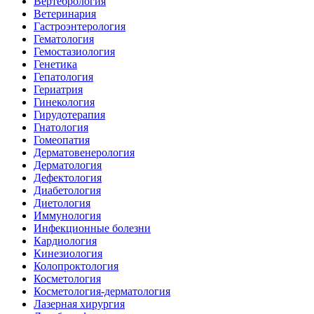
Вертебрология
Ветеринария
Гастроэнтерология
Гематология
Гемостазиология
Генетика
Гепатология
Гериатрия
Гинекология
Гирудотерапия
Гнатология
Гомеопатия
Дерматовенерология
Дерматология
Дефектология
Диабетология
Диетология
Иммунология
Инфекционные болезни
Кардиология
Кинезиология
Колопроктология
Косметология
Косметология-дерматология
Лазерная хирургия