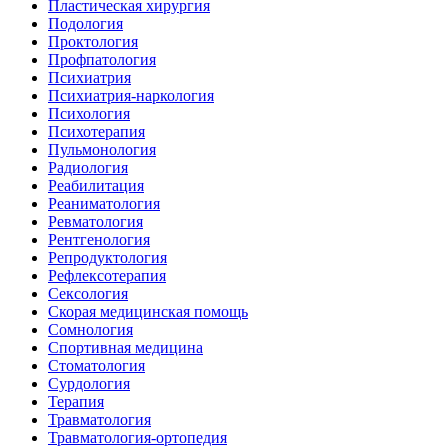
Пластическая хирургия
Подология
Проктология
Профпатология
Психиатрия
Психиатрия-наркология
Психология
Психотерапия
Пульмонология
Радиология
Реабилитация
Реаниматология
Ревматология
Рентгенология
Репродуктология
Рефлексотерапия
Сексология
Скорая медицинская помощь
Сомнология
Спортивная медицина
Стоматология
Сурдология
Терапия
Травматология
Травматология-ортопедия