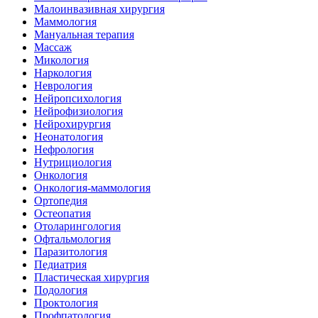
Малоинвазивная хирургия
Маммология
Мануальная терапия
Массаж
Микология
Наркология
Неврология
Нейропсихология
Нейрофизиология
Нейрохирургия
Неонатология
Нефрология
Нутрициология
Онкология
Онкология-маммология
Ортопедия
Остеопатия
Отоларингология
Офтальмология
Паразитология
Педиатрия
Пластическая хирургия
Подология
Проктология
Профпатология