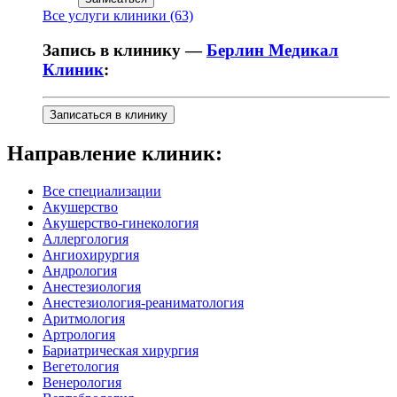
Все услуги клиники (63)
Запись в клинику —
Берлин Медикал
Клиник
:
Записаться в клинику
Направление клиник:
Все специализации
Акушерство
Акушерство-гинекология
Аллергология
Ангиохирургия
Андрология
Анестезиология
Анестезиология-реаниматология
Аритмология
Артрология
Бариатрическая хирургия
Вегетология
Венерология