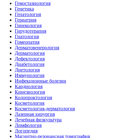
Гемостазиология
Генетика
Гепатология
Гериатрия
Гинекология
Гирудотерапия
Гнатология
Гомеопатия
Дерматовенерология
Дерматология
Дефектология
Диабетология
Диетология
Иммунология
Инфекционные болезни
Кардиология
Кинезиология
Колопроктология
Косметология
Косметология-дерматология
Лазерная хирургия
Лечебная физкультура
Лимфология
Логопедия
Магнитно-резонансная томография