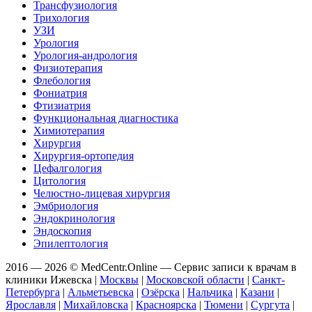
Трансфузиология
Трихология
УЗИ
Урология
Урология-андрология
Физиотерапия
Флебология
Фониатрия
Фтизиатрия
Функциональная диагностика
Химиотерапия
Хирургия
Хирургия-ортопедия
Цефалгология
Цитология
Челюстно-лицевая хирургия
Эмбриология
Эндокринология
Эндоскопия
Эпилептология
2016 — 2026 © MedCentr.Online — Сервис записи к врачам в
клиники Ижевска
|
Москвы
|
Московской области
|
Санкт-
Петербурга
|
Альметьевска
|
Озёрска
|
Нальчика
|
Казани
|
Ярославля
|
Михайловска
|
Красноярска
|
Тюмени
|
Сургута
|