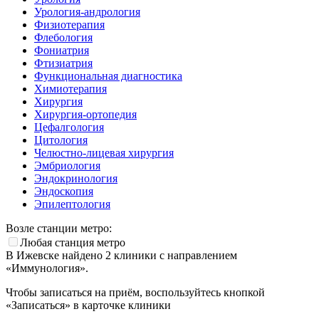
Урология-андрология
Физиотерапия
Флебология
Фониатрия
Фтизиатрия
Функциональная диагностика
Химиотерапия
Хирургия
Хирургия-ортопедия
Цефалгология
Цитология
Челюстно-лицевая хирургия
Эмбриология
Эндокринология
Эндоскопия
Эпилептология
Возле станции метро:
Любая станция метро
В Ижевске найдено
2
клиники с направлением
«Иммунология».
Чтобы записаться на приём, воспользуйтесь кнопкой
«Записаться» в карточке клиники