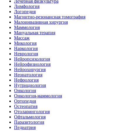
Лечебная физкультура
Лимфология
Логопедия
Магнитно-резонансная томография
Малоинвазивная хирургия
Маммология
Мануальная терапия
Массаж
Микология
Наркология
Неврология
Нейропсихология
Нейрофизиология
Нейрохирургия
Неонатология
Нефрология
Нутрициология
Онкология
Онкология-маммология
Ортопедия
Остеопатия
Отоларингология
Офтальмология
Паразитология
Педиатрия