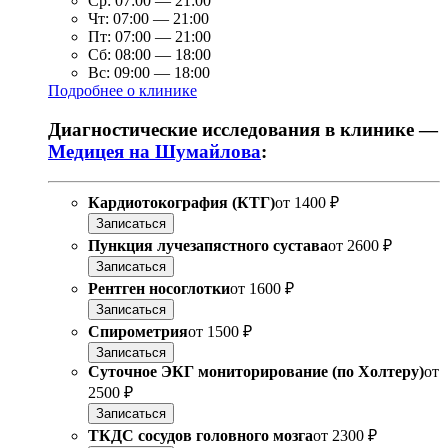
Ср:
07:00
—
21:00
Чт:
07:00
—
21:00
Пт:
07:00
—
21:00
Сб:
08:00
—
18:00
Вс:
09:00
—
18:00
Подробнее о клинике
Диагностические исследования в клинике —
Медицея на Шумайлова
:
Кардиотокография (КТГ)
от
1400 ₽
Записаться
Пункция лучезапястного сустава
от
2600 ₽
Записаться
Рентген носоглотки
от
1600 ₽
Записаться
Спирометрия
от
1500 ₽
Записаться
Суточное ЭКГ мониторирование (по Холтеру)
от
2500 ₽
Записаться
ТКДС сосудов головного мозга
от
2300 ₽