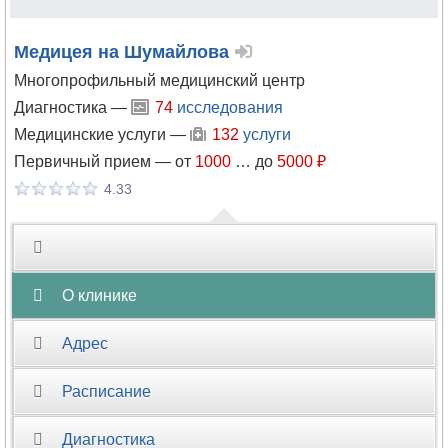
Отоларингология
Медицея на Шумайлова
Многопрофильный медицинский центр
Офтальмология
Диагностика —
74
исследования
Медицинские услуги —
132
услуги
Паразитология
Первичный прием —
от
1000
…
до
5000 ₽
Педиатрия
4.33
Пластическая
хирургия
О клинике
Подология
Адрес
Проктология
Расписание
Профпатология
Психиатрия
Диагностика