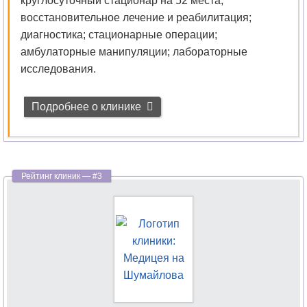
круглосуточный стационар на 52 места;
Нейропсихология
восстановительное лечение и реабилитация;
диагностика; стационарные операции;
Нейрофизиология
амбулаторные манипуляции; лабораторные
исследования.
Нейрохирургия
Неонатология
Подробнее о клинике
Нефрология
Нутрициология
Онкология
Онкология-
маммология
Ортопедия
Остеопатия