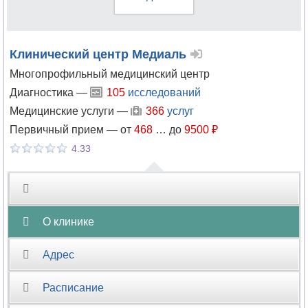
Цитология
Челюстно-
Клинический центр Медиаль
лицевая
хирургия
Многопрофильный медицинский центр
Диагностика —
105
исследований
Эмбриология
Медицинские услуги —
366
услуг
Первичный прием —
от
468
…
до
9500 ₽
Эндокринология
4.33
Эндоскопия
Эпилептология
О клинике
Адрес
Расписание