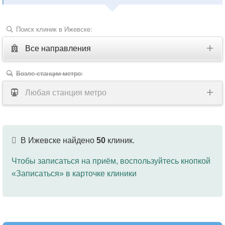
Поиск клиник в Ижевске:
Все направления
Все
Возле станции метро:
направления
Любая станция метро
Акушерство
Акушерство-
В Ижевске найдено
50
клиник.
гинекология
Чтобы записаться на приём, воспользуйтесь кнопкой
Аллергология
«Записаться» в карточке клиники
Ангиохирургия
Андрология