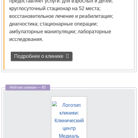
предоставляет услуги: для взрослых и детей;
круглосуточный стационар на 52 места;
Флебология
восстановительное лечение и реабилитация;
диагностика; стационарные операции;
Фониатрия
амбулаторные манипуляции; лабораторные
исследования.
Фтизиатрия
Функциональная
Подробнее о клинике
диагностика
Химиотерапия
Хирургия
Хирургия-
ортопедия
Цефалгология