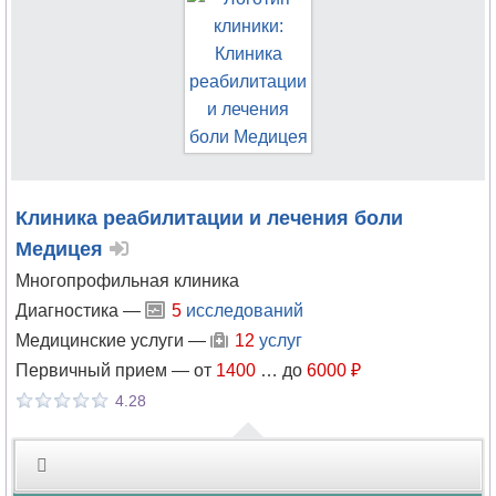
Колопроктология
Косметология
Косметология-
дерматология
Клиника реабилитации и лечения боли
Лазерная
Медицея
хирургия
Многопрофильная клиника
Лечебная
Диагностика —
5
исследований
физкультура
Медицинские услуги —
12
услуг
Первичный прием —
от
1400
…
до
6000 ₽
Лимфология
4.28
Логопедия
Магнитно-