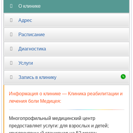
резонансная
О клинике
томография
Адрес
Малоинвазивная
хирургия
Расписание
Маммология
Диагностика
Мануальная
Услуги
терапия
Запись в клинику
Массаж
Информация о клинике —
Клиника реабилитации и
Микология
лечения боли Медицея
:
Наркология
Многопрофильный медицинский центр
Неврология
предоставляет услуги: для взрослых и детей;