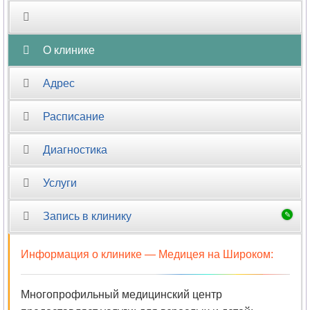
Терапия
Травматология
О клинике
Травматология-
Адрес
ортопедия
Расписание
Трансфузиология
Диагностика
Трихология
Услуги
УЗИ
Запись в клинику
Урология
Информация о клинике —
Медицея на Широком
:
Урология-
андрология
Многопрофильный медицинский центр
Физиотерапия