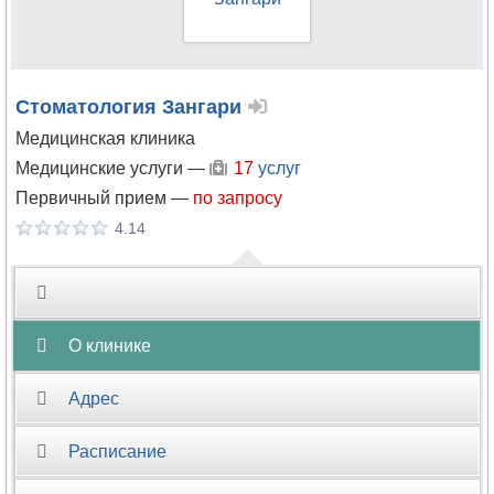
Гастроэнтерология
Гематология
Стоматология Зангари
Медицинская клиника
Гемостазиология
Медицинские услуги —
17
услуг
Генетика
Первичный прием —
по запросу
4.14
Гепатология
Гериатрия
Гинекология
О клинике
Гирудотерапия
Адрес
Гнатология
Расписание