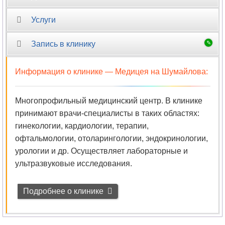
Психиатрия-
Услуги
наркология
Запись в клинику
Психология
Информация о клинике —
Медицея на Шумайлова
:
Психотерапия
Пульмонология
Многопрофильный медицинский центр. В клинике
принимают врачи-специалисты в таких областях:
Радиология
гинекологии, кардиологии, терапии,
офтальмологии, отоларингологии, эндокринологии,
Реабилитация
урологии и др. Осуществляет лабораторные и
ультразвуковые исследования.
Реаниматология
Подробнее о клинике
Ревматология
Рентгенология