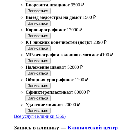
Биоревитализация
от
9500 ₽
Записаться
Выезд медсестры на дом
от
1500 ₽
Записаться
Коронарография
от
12090 ₽
Записаться
КТ нижних конечностей (ног)
от
2390 ₽
Записаться
МР-венография головного мозга
от
4190 ₽
Записаться
Наложение швов
от
52000 ₽
Записаться
Обзорная урография
от
1200 ₽
Записаться
Сфинктеропластика
от
80000 ₽
Записаться
Удаление яичка
от
20000 ₽
Записаться
Все услуги клиники (366)
Запись в клинику —
Клинический центр