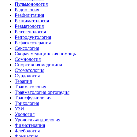
Пульмонология
Радиология
Реабилитация
Реаниматология
Ревматология
Рентгенология
Репродуктология
Рефлексотерапия
Сексология
Скорая медицинская помощь
Сомнология
Спортивная медицина
Стоматология
Сурдология
Терапия
Травматология
Травматология-ортопедия
Трансфузиология
Трихология
УЗИ
Урология
Урология-андрология
Физиотерапия
Флебология
Фониатрия