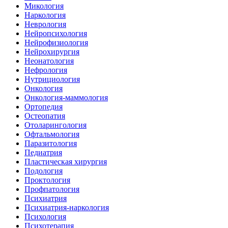
Микология
Наркология
Неврология
Нейропсихология
Нейрофизиология
Нейрохирургия
Неонатология
Нефрология
Нутрициология
Онкология
Онкология-маммология
Ортопедия
Остеопатия
Отоларингология
Офтальмология
Паразитология
Педиатрия
Пластическая хирургия
Подология
Проктология
Профпатология
Психиатрия
Психиатрия-наркология
Психология
Психотерапия