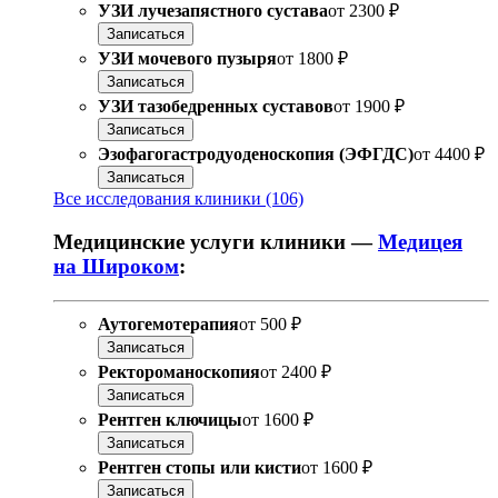
УЗИ лучезапястного сустава
от
2300 ₽
Записаться
УЗИ мочевого пузыря
от
1800 ₽
Записаться
УЗИ тазобедренных суставов
от
1900 ₽
Записаться
Эзофагогастродуоденоскопия (ЭФГДС)
от
4400 ₽
Записаться
Все исследования клиники (106)
Медицинские услуги клиники —
Медицея
на Широком
:
Аутогемотерапия
от
500 ₽
Записаться
Ректороманоскопия
от
2400 ₽
Записаться
Рентген ключицы
от
1600 ₽
Записаться
Рентген стопы или кисти
от
1600 ₽
Записаться