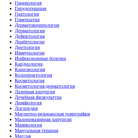
Гинекология
Гирудотерапия
Гнатология
Гомеопатия
Дерматовенерология
Дерматология
Дефектология
Диабетология
Диетология
Иммунология
Инфекционные болезни
Кардиология
Кинезиология
Колопроктология
Косметология
Косметология-дерматология
Лазерная хирургия
Лечебная физкультура
Лимфология
Логопедия
Магнитно-резонансная томография
Малоинвазивная хирургия
Маммология
Мануальная терапия
Массаж