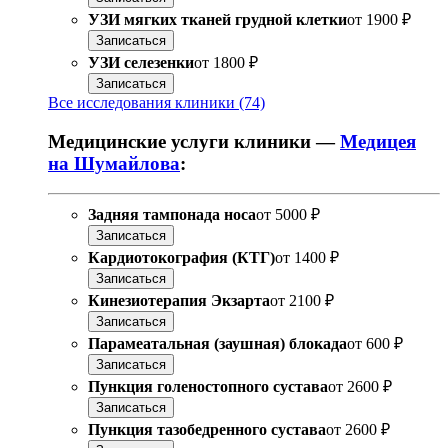
УЗИ мягких тканей грудной клетки
от
1900 ₽
Записаться
УЗИ селезенки
от
1800 ₽
Записаться
Все исследования клиники (74)
Медицинские услуги клиники —
Медицея
на Шумайлова
:
Задняя тампонада носа
от
5000 ₽
Записаться
Кардиотокография (КТГ)
от
1400 ₽
Записаться
Кинезиотерапия Экзарта
от
2100 ₽
Записаться
Парамеатальная (заушная) блокада
от
600 ₽
Записаться
Пункция голеностопного сустава
от
2600 ₽
Записаться
Пункция тазобедренного сустава
от
2600 ₽