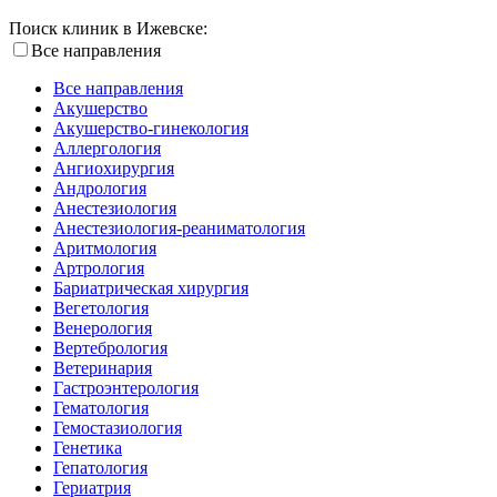
Поиск клиник в Ижевске:
Все направления
Все направления
Акушерство
Акушерство-гинекология
Аллергология
Ангиохирургия
Андрология
Анестезиология
Анестезиология-реаниматология
Аритмология
Артрология
Бариатрическая хирургия
Вегетология
Венерология
Вертебрология
Ветеринария
Гастроэнтерология
Гематология
Гемостазиология
Генетика
Гепатология
Гериатрия