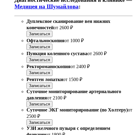
Медицея на Шумайлова
:
Дуплексное сканирование вен нижних
конечностей
от
2600 ₽
Записаться
Офтальмоскопия
от
1000 ₽
Записаться
Пункция коленного сустава
от
2600 ₽
Записаться
Ректороманоскопия
от
2400 ₽
Записаться
Рентген лопатки
от
1500 ₽
Записаться
Суточное мониторирование артериального
давления
от
2100 ₽
Записаться
Суточное ЭКГ мониторирование (по Холтеру)
от
2500 ₽
Записаться
УЗИ желчного пузыря с определением
функции
от
1800 ₽