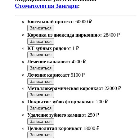
Стоматология Зангари
:
Бюгельный протез
от
60000 ₽
Записаться
Коронка из диоксида циркония
от
28400 ₽
Записаться
КТ зубных рядов
от
1 ₽
Записаться
Лечение каналов
от
4200 ₽
Записаться
Лечение кариеса
от
5100 ₽
Записаться
Металлокерамическая коронка
от
22000 ₽
Записаться
Покрытие зубов фторлаком
от
200 ₽
Записаться
Удаление зубного камня
от
250 ₽
Записаться
Цельнолитая коронка
от
18000 ₽
Записаться