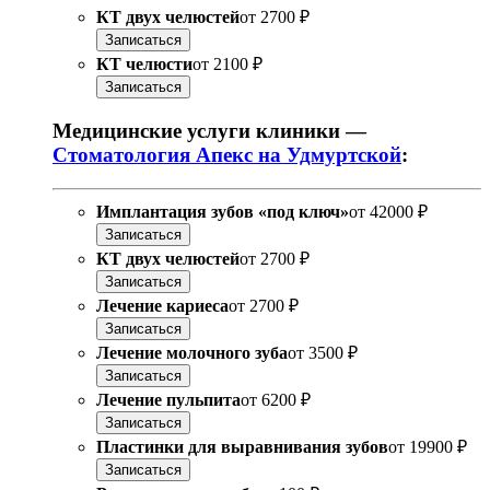
КТ двух челюстей
от
2700 ₽
Записаться
КТ челюсти
от
2100 ₽
Записаться
Медицинские услуги клиники —
Стоматология Апекс на Удмуртской
:
Имплантация зубов «под ключ»
от
42000 ₽
Записаться
КТ двух челюстей
от
2700 ₽
Записаться
Лечение кариеса
от
2700 ₽
Записаться
Лечение молочного зуба
от
3500 ₽
Записаться
Лечение пульпита
от
6200 ₽
Записаться
Пластинки для выравнивания зубов
от
19900 ₽
Записаться