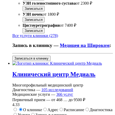
УЗИ голеностопного сустава
от
2300 ₽
Записаться
УЗИ почек
от
1800 ₽
Записаться
Цистоуретрография
от
7400 ₽
Записаться
Все услуги клиники (278)
Запись в клинику —
Медицея на Широком
:
Записаться в клинику
Клинический центр Медиаль
Многопрофильный медицинский центр
Диагностика —
105
исследований
Медицинские услуги —
366
услуг
Первичный прием —
от
468
…
до
9500 ₽
4.33
О клинике
Адрес
Расписание
Диагностика
Услуги
Запись в клинику