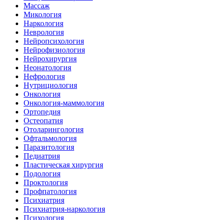
Массаж
Микология
Наркология
Неврология
Нейропсихология
Нейрофизиология
Нейрохирургия
Неонатология
Нефрология
Нутрициология
Онкология
Онкология-маммология
Ортопедия
Остеопатия
Отоларингология
Офтальмология
Паразитология
Педиатрия
Пластическая хирургия
Подология
Проктология
Профпатология
Психиатрия
Психиатрия-наркология
Психология