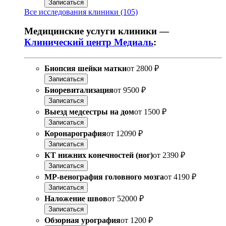
Записаться
Все исследования клиники (105)
Медицинские услуги клиники —
Клинический центр Медиаль
:
Биопсия шейки матки
от
2800 ₽
Записаться
Биоревитализация
от
9500 ₽
Записаться
Выезд медсестры на дом
от
1500 ₽
Записаться
Коронарография
от
12090 ₽
Записаться
КТ нижних конечностей (ног)
от
2390 ₽
Записаться
МР-венография головного мозга
от
4190 ₽
Записаться
Наложение швов
от
52000 ₽
Записаться
Обзорная урография
от
1200 ₽