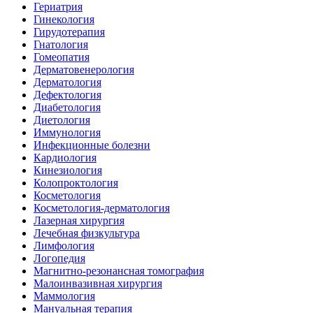
Гериатрия
Гинекология
Гирудотерапия
Гнатология
Гомеопатия
Дерматовенерология
Дерматология
Дефектология
Диабетология
Диетология
Иммунология
Инфекционные болезни
Кардиология
Кинезиология
Колопроктология
Косметология
Косметология-дерматология
Лазерная хирургия
Лечебная физкультура
Лимфология
Логопедия
Магнитно-резонансная томография
Малоинвазивная хирургия
Маммология
Мануальная терапия