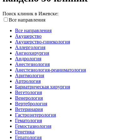
Поиск клиник в Ижевске:
Все направления
Все направления
Акушерство
Акушерство-гинекология
Аллергология
Ангиохирургия
Андрология
Анестезиология
Анестезиология-реаниматология
Аритмология
Артрология
Бариатрическая хирургия
Вегетология
Венерология
Вертебрология
Ветеринария
Гастроэнтерология
Гематология
Гемостазиология
Генетика
Гепатология