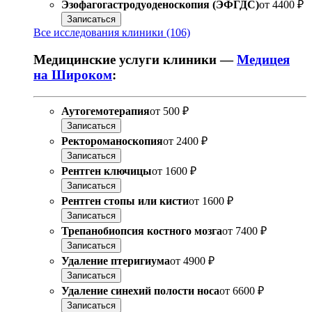
Эзофагогастродуоденоскопия (ЭФГДС)
от
4400 ₽
Записаться
Все исследования клиники (106)
Медицинские услуги клиники —
Медицея
на Широком
:
Аутогемотерапия
от
500 ₽
Записаться
Ректороманоскопия
от
2400 ₽
Записаться
Рентген ключицы
от
1600 ₽
Записаться
Рентген стопы или кисти
от
1600 ₽
Записаться
Трепанобиопсия костного мозга
от
7400 ₽
Записаться
Удаление птеригиума
от
4900 ₽
Записаться
Удаление синехий полости носа
от
6600 ₽
Записаться