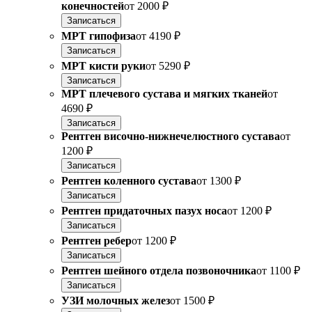
конечностей
от
2000 ₽
Записаться
МРТ гипофиза
от
4190 ₽
Записаться
МРТ кисти руки
от
5290 ₽
Записаться
МРТ плечевого сустава и мягких тканей
от
4690 ₽
Записаться
Рентген височно-нижнечелюстного сустава
от
1200 ₽
Записаться
Рентген коленного сустава
от
1300 ₽
Записаться
Рентген придаточных пазух носа
от
1200 ₽
Записаться
Рентген ребер
от
1200 ₽
Записаться
Рентген шейного отдела позвоночника
от
1100 ₽
Записаться
УЗИ молочных желез
от
1500 ₽