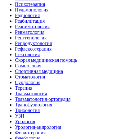
Психотерапия
Пульмонология
Радиология
Реабилитация
Реаниматология
Ревматология
Рентгенология
Репродуктология
Рефлексотерапия
Сексология
Скорая медицинская помощь
Сомнология
Спортивная медицина
Стоматология
Сурдология
Терапия
Травматология
Травматология-ортопедия
Трансфузиология
Трихология
УЗИ
Урология
Урология-андрология
Физиотерапия
Флебология