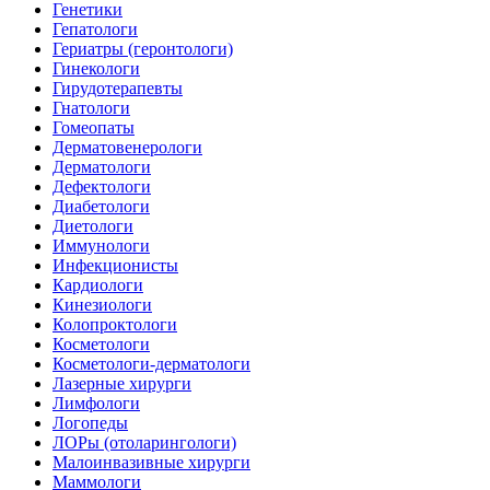
Генетики
Гепатологи
Гериатры (геронтологи)
Гинекологи
Гирудотерапевты
Гнатологи
Гомеопаты
Дерматовенерологи
Дерматологи
Дефектологи
Диабетологи
Диетологи
Иммунологи
Инфекционисты
Кардиологи
Кинезиологи
Колопроктологи
Косметологи
Косметологи-дерматологи
Лазерные хирурги
Лимфологи
Логопеды
ЛОРы (отоларингологи)
Малоинвазивные хирурги
Маммологи