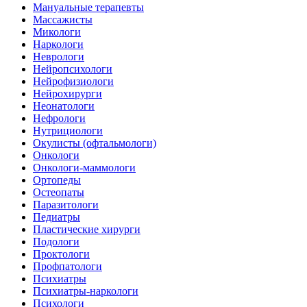
Мануальные терапевты
Массажисты
Микологи
Наркологи
Неврологи
Нейропсихологи
Нейрофизиологи
Нейрохирурги
Неонатологи
Нефрологи
Нутрициологи
Окулисты (офтальмологи)
Онкологи
Онкологи-маммологи
Ортопеды
Остеопаты
Паразитологи
Педиатры
Пластические хирурги
Подологи
Проктологи
Профпатологи
Психиатры
Психиатры-наркологи
Психологи