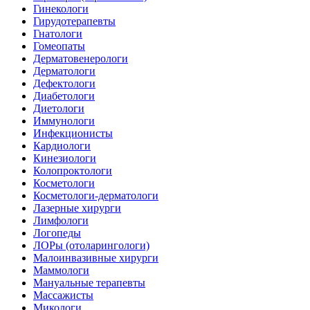
Гинекологи
Гирудотерапевты
Гнатологи
Гомеопаты
Дерматовенерологи
Дерматологи
Дефектологи
Диабетологи
Диетологи
Иммунологи
Инфекционисты
Кардиологи
Кинезиологи
Колопроктологи
Косметологи
Косметологи-дерматологи
Лазерные хирурги
Лимфологи
Логопеды
ЛОРы (отоларингологи)
Малоинвазивные хирурги
Маммологи
Мануальные терапевты
Массажисты
Микологи