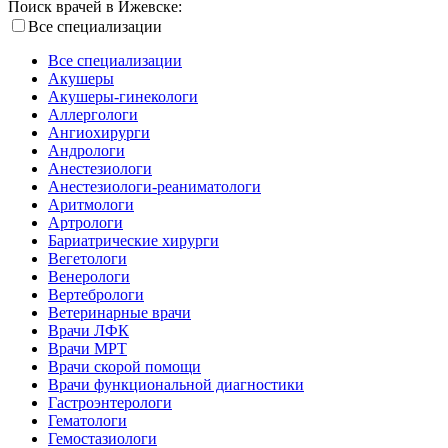
Поиск врачей в Ижевске:
Все специализации
Все специализации
Акушеры
Акушеры-гинекологи
Аллергологи
Ангиохирурги
Андрологи
Анестезиологи
Анестезиологи-реаниматологи
Аритмологи
Артрологи
Бариатрические хирурги
Вегетологи
Венерологи
Вертебрологи
Ветеринарные врачи
Врачи ЛФК
Врачи МРТ
Врачи скорой помощи
Врачи функциональной диагностики
Гастроэнтерологи
Гематологи
Гемостазиологи