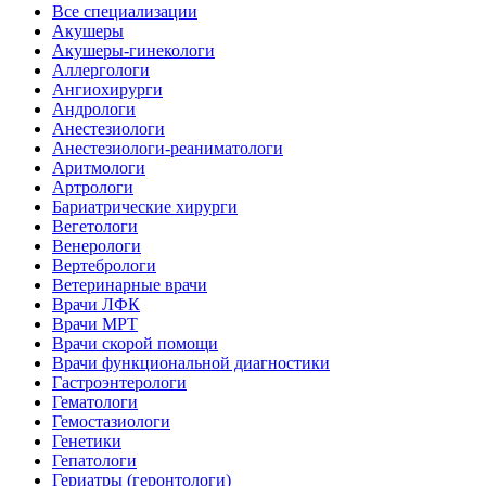
Все специализации
Акушеры
Акушеры-гинекологи
Аллергологи
Ангиохирурги
Андрологи
Анестезиологи
Анестезиологи-реаниматологи
Аритмологи
Артрологи
Бариатрические хирурги
Вегетологи
Венерологи
Вертебрологи
Ветеринарные врачи
Врачи ЛФК
Врачи МРТ
Врачи скорой помощи
Врачи функциональной диагностики
Гастроэнтерологи
Гематологи
Гемостазиологи
Генетики
Гепатологи
Гериатры (геронтологи)