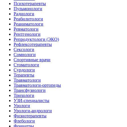
Психотерапевты
Пульмонологи
Радиологи
Реабилитологи
Реаниматологи
Ревматологи
Рентгенологи
Репродуктологи (ЭКО)
Рефлексотерапевты
Сексологи
Сомнологи
Спортивные врачи
Стоматологи
Сурдологи
Терапевты
Травматологи
Травматологи-ортопеды
Трансфузиологи
Трихологи
УЗИ-специалисты
Урологи
Урологи-андрологи
Физиотерапевты
Флебологи
Фониатры