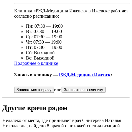
Клиника «РЖД-Медицина Ижевск» в Ижевске работает
согласно расписанию:
Пн:
07:30
—
19:00
Вт:
07:30
—
19:00
Ср:
07:30
—
19:00
Чт:
07:30
—
19:00
Пт:
07:30
—
19:00
Сб:
Выходной
Вс:
Выходной
Подробнее о клинике
Запись в клинику —
РЖД-Медицина Ижевск
:
или
Записаться к врачу
Записаться в клинику
Другие врачи рядом
Недалеко от места, где принимает врач Снигерева Наталья
Николаевна, найдено
8
врачей с похожей специализацией.