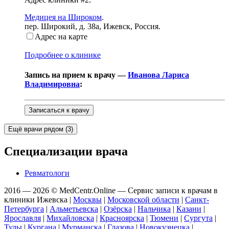
Медицея на Широком
.
пер. Широкий, д. 38а
,
Ижевск, Россия
.
Адрес на карте
Подробнее о клинике
Запись на прием к врачу —
Иванова Лариса
Владимировна
:
Записаться к врачу
Ещё врачи рядом (
3
)
Специализации врача
Ревматологи
2016 — 2026 © MedCentr.Online — Сервис записи к врачам в
клиники Ижевска
|
Москвы
|
Московской области
|
Санкт-
Петербурга
|
Альметьевска
|
Озёрска
|
Нальчика
|
Казани
|
Ярославля
|
Михайловска
|
Красноярска
|
Тюмени
|
Сургута
|
Тулы
|
Кургана
|
Мурманска
|
Глазова
|
Новокузнецка
|