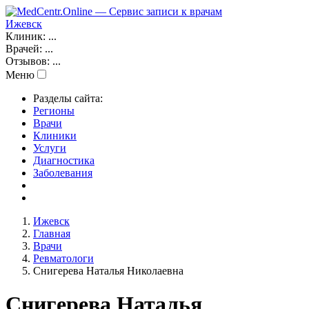
Ижевск
Клиник:
...
Врачей:
...
Отзывов:
...
Меню
Разделы сайта:
Регионы
Врачи
Клиники
Услуги
Диагностика
Заболевания
Ижевск
Главная
Врачи
Ревматологи
Снигерева Наталья Николаевна
Снигерева Наталья