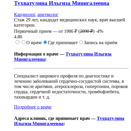
Тухватулина
Ильгиза Минигалеевна
Кардиолог
,
аритмолог
Стаж 29 лет, кандидат медицинских наук, врач высшей
категории.
Первичный прием —
от
1986 ₽
(
2090 ₽
)
-4%
4.80
О враче
Где принимает
Запись на приём
Информация о враче —
Тухватулина Ильгиза
Минигалеевна
:
Специалист широкого профиля по диагностике и
лечению заболеваний сердечно-сосудистой системы, в
том числе аритмии, атеросклероза, гипертонии, пороков
сердца, сердечной недостаточности, тромбофлебита,
тахикардии и т. д.
Подробнее о враче
Адреса клиник, где принимает врач —
Тухватулина
Ильгиза Минигалеевна
: