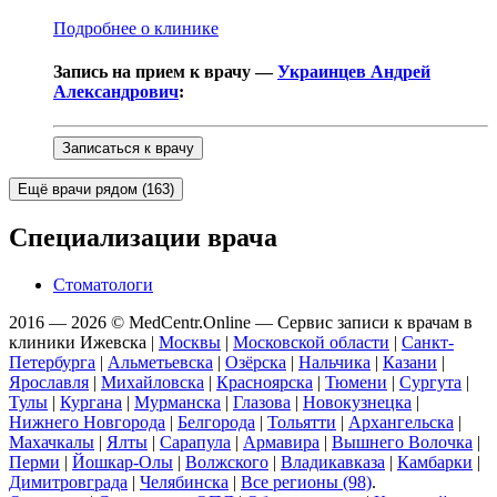
Подробнее о клинике
Запись на прием к врачу —
Украинцев Андрей
Александрович
:
Записаться к врачу
Ещё врачи рядом (
163
)
Специализации врача
Стоматологи
2016 — 2026 © MedCentr.Online — Сервис записи к врачам в
клиники Ижевска
|
Москвы
|
Московской области
|
Санкт-
Петербурга
|
Альметьевска
|
Озёрска
|
Нальчика
|
Казани
|
Ярославля
|
Михайловска
|
Красноярска
|
Тюмени
|
Сургута
|
Тулы
|
Кургана
|
Мурманска
|
Глазова
|
Новокузнецка
|
Нижнего Новгорода
|
Белгорода
|
Тольятти
|
Архангельска
|
Махачкалы
|
Ялты
|
Сарапула
|
Армавира
|
Вышнего Волочка
|
Перми
|
Йошкар-Олы
|
Волжского
|
Владикавказа
|
Камбарки
|
Димитровграда
|
Челябинска
|
Все регионы (98)
.