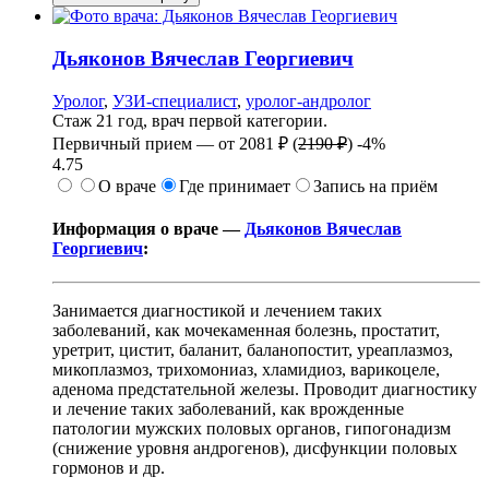
Дьяконов
Вячеслав Георгиевич
Уролог
,
УЗИ-специалист
,
уролог-андролог
Стаж 21 год, врач первой категории.
Первичный прием —
от
2081 ₽
(
2190 ₽
)
-4%
4.75
О враче
Где принимает
Запись на приём
Информация о враче —
Дьяконов Вячеслав
Георгиевич
:
Занимается диагностикой и лечением таких
заболеваний, как мочекаменная болезнь, простатит,
уретрит, цистит, баланит, баланопостит, уреаплазмоз,
микоплазмоз, трихомониаз, хламидиоз, варикоцеле,
аденома предстательной железы. Проводит диагностику
и лечение таких заболеваний, как врожденные
патологии мужских половых органов, гипогонадизм
(снижение уровня андрогенов), дисфункции половых
гормонов и др.