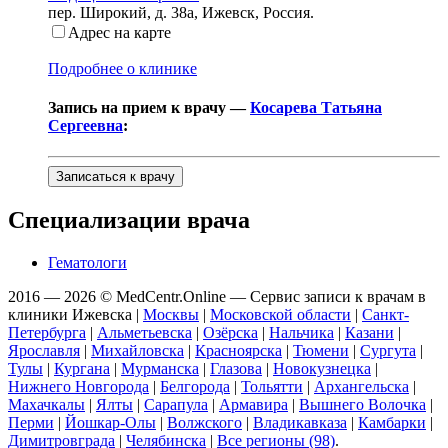
пер. Широкий, д. 38а
,
Ижевск, Россия
.
Адрес на карте
Подробнее о клинике
Запись на прием к врачу —
Косарева Татьяна
Сергеевна
:
Записаться к врачу
Специализации врача
Гематологи
2016 — 2026 © MedCentr.Online — Сервис записи к врачам в
клиники Ижевска
|
Москвы
|
Московской области
|
Санкт-
Петербурга
|
Альметьевска
|
Озёрска
|
Нальчика
|
Казани
|
Ярославля
|
Михайловска
|
Красноярска
|
Тюмени
|
Сургута
|
Тулы
|
Кургана
|
Мурманска
|
Глазова
|
Новокузнецка
|
Нижнего Новгорода
|
Белгорода
|
Тольятти
|
Архангельска
|
Махачкалы
|
Ялты
|
Сарапула
|
Армавира
|
Вышнего Волочка
|
Перми
|
Йошкар-Олы
|
Волжского
|
Владикавказа
|
Камбарки
|
Димитровграда
|
Челябинска
|
Все регионы (98)
.