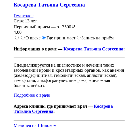
Косарева
Татьяна Сергеевна
Гематолог
Стаж 13 лет.
Первичный прием —
от
3500 ₽
4.00
О враче
Где принимает
Запись на приём
Информация о враче —
Косарева Татьяна Сергеевна
:
Специализируется на диагностике и лечении таких
заболеваний крови и кроветворных органов, как анемия
(железодефицитная, гемолитическая, апластическая),
гемофилия, лимфогранулез, лимфома, миеломная
болезнь, лейкоз.
Подробнее о враче
Адреса клиник, где принимает врач —
Косарева
Татьяна Сергеевна
:
Медицея на Широком
.