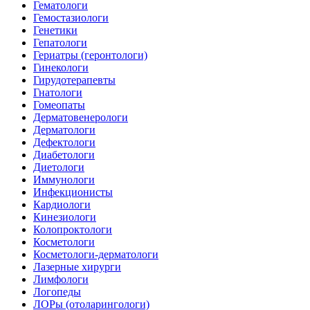
Гематологи
Гемостазиологи
Генетики
Гепатологи
Гериатры (геронтологи)
Гинекологи
Гирудотерапевты
Гнатологи
Гомеопаты
Дерматовенерологи
Дерматологи
Дефектологи
Диабетологи
Диетологи
Иммунологи
Инфекционисты
Кардиологи
Кинезиологи
Колопроктологи
Косметологи
Косметологи-дерматологи
Лазерные хирурги
Лимфологи
Логопеды
ЛОРы (отоларингологи)