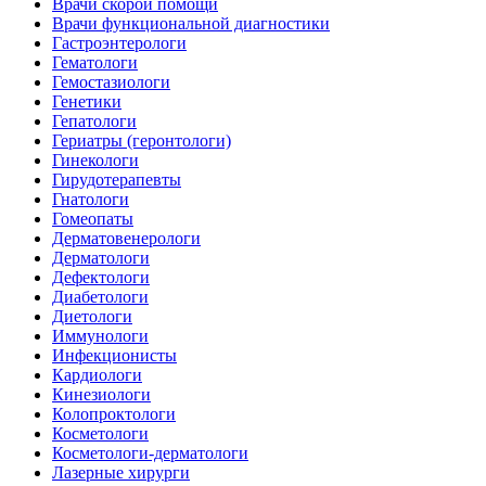
Врачи скорой помощи
Врачи функциональной диагностики
Гастроэнтерологи
Гематологи
Гемостазиологи
Генетики
Гепатологи
Гериатры (геронтологи)
Гинекологи
Гирудотерапевты
Гнатологи
Гомеопаты
Дерматовенерологи
Дерматологи
Дефектологи
Диабетологи
Диетологи
Иммунологи
Инфекционисты
Кардиологи
Кинезиологи
Колопроктологи
Косметологи
Косметологи-дерматологи
Лазерные хирурги