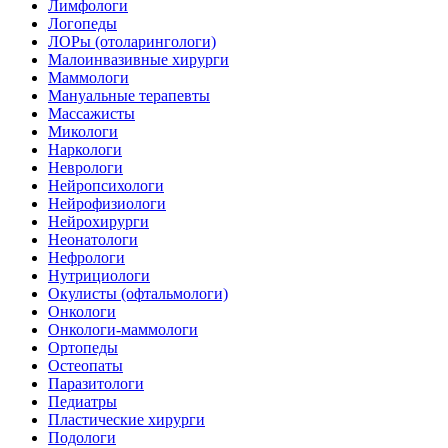
Лимфологи
Логопеды
ЛОРы (отоларингологи)
Малоинвазивные хирурги
Маммологи
Мануальные терапевты
Массажисты
Микологи
Наркологи
Неврологи
Нейропсихологи
Нейрофизиологи
Нейрохирурги
Неонатологи
Нефрологи
Нутрициологи
Окулисты (офтальмологи)
Онкологи
Онкологи-маммологи
Ортопеды
Остеопаты
Паразитологи
Педиатры
Пластические хирурги
Подологи