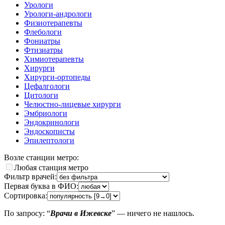
Урологи
Урологи-андрологи
Физиотерапевты
Флебологи
Фониатры
Фтизиатры
Химиотерапевты
Хирурги
Хирурги-ортопеды
Цефалгологи
Цитологи
Челюстно-лицевые хирурги
Эмбриологи
Эндокринологи
Эндоскописты
Эпилептологи
Возле станции метро:
Любая станция метро
Фильтр врачей:
Первая буква в ФИО:
Сортировка:
По запросу: “
Врачи в Ижевске
” — ничего не нашлось.