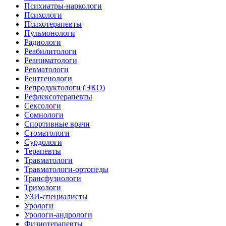
Психиатры-наркологи
Психологи
Психотерапевты
Пульмонологи
Радиологи
Реабилитологи
Реаниматологи
Ревматологи
Рентгенологи
Репродуктологи (ЭКО)
Рефлексотерапевты
Сексологи
Сомнологи
Спортивные врачи
Стоматологи
Сурдологи
Терапевты
Травматологи
Травматологи-ортопеды
Трансфузиологи
Трихологи
УЗИ-специалисты
Урологи
Урологи-андрологи
Физиотерапевты