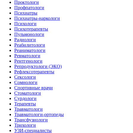
Проктологи
Профпатологи
Психиатры
Психиатры-наркологи
Психологи
Психотерапевты
Пульмонологи
Радиологи
Реабилитологи
Реаниматологи
Ревматологи
Рентгенологи
Репродуктологи (ЭКО)
Рефлексотерапевты
Сексологи
Сомнологи
Спортивные врачи
Стоматологи
Сурдологи
Терапевты
Травматологи
Травматологи-ортопеды
Трансфузиологи
Трихологи
УЗИ-специалисты