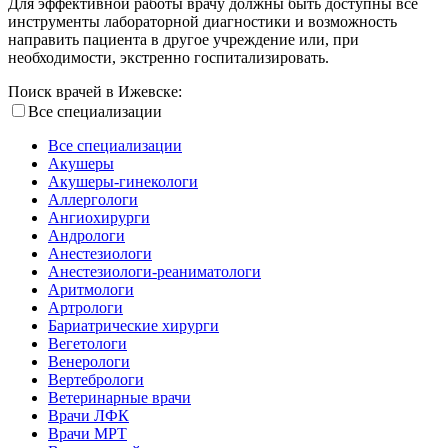
Для эффективной работы врачу должны быть доступны все
инструменты лабораторной диагностики и возможность
направить пациента в другое учреждение или, при
необходимости, экстренно госпитализировать.
Поиск врачей в Ижевске:
Все специализации
Все специализации
Акушеры
Акушеры-гинекологи
Аллергологи
Ангиохирурги
Андрологи
Анестезиологи
Анестезиологи-реаниматологи
Аритмологи
Артрологи
Бариатрические хирурги
Вегетологи
Венерологи
Вертебрологи
Ветеринарные врачи
Врачи ЛФК
Врачи МРТ