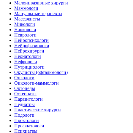
Малоинвазивные хирурги
Маммологи
Мануальные терапевты
Массажисты
Микологи
Наркологи
Неврологи
Нейропсихологи
Нейрофизиологи
Нейрохирурги
Неонатологи
Нефрологи
Нутрициологи
Окулисты (офтальмологи)
Онкологи
Онкологи-маммологи
Ортопеды
Остеопаты
Паразитологи
Педиатры
Пластические хирурги
Подологи
Проктологи
Профпатологи
Психиатры