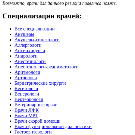
Возможно, врачи для данного региона появятся позже.
Специализации врачей:
Все специализации
Акушеры
Акушеры-гинекологи
Аллергологи
Ангиохирурги
Андрологи
Анестезиологи
Анестезиологи-реаниматологи
Аритмологи
Артрологи
Бариатрические хирурги
Вегетологи
Венерологи
Вертебрологи
Ветеринарные врачи
Врачи ЛФК
Врачи МРТ
Врачи скорой помощи
Врачи функциональной диагностики
Гастроэнтерологи