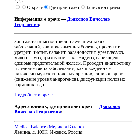
4.75
О враче
Где принимает
Запись на приём
Информация о враче —
Дьяконов Вячеслав
Георгиевич
:
Занимается диагностикой и лечением таких
заболеваний, как мочекаменная болезнь, простатит,
уретрит, цистит, баланит, баланопостит, уреаплазмоз,
микоплазмоз, трихомониаз, хламидиоз, варикоцеле,
аденома предстательной железы. Проводит диагностику
и лечение таких заболеваний, как врожденные
патологии мужских половых органов, гипогонадизм
(снижение уровня андрогенов), дисфункции половых
гормонов и др.
Подробнее о враче
Адреса клиник, где принимает врач —
Дьяконов
Вячеслав Георгиевич
:
Medical Balance (Медикал Баланс)
.
Ленина, д. 100К
,
Ижевск, Россия
.