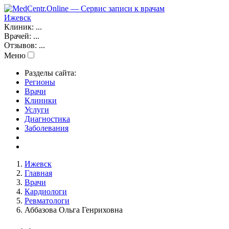
Ижевск
Клиник:
...
Врачей:
...
Отзывов:
...
Меню
Разделы сайта:
Регионы
Врачи
Клиники
Услуги
Диагностика
Заболевания
Ижевск
Главная
Врачи
Кардиологи
Ревматологи
Аббазова Ольга Генриховна