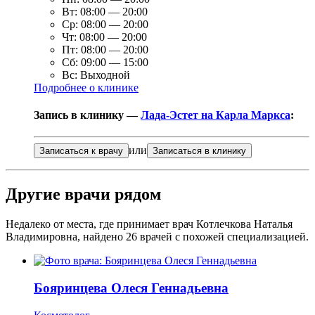
Вт:
08:00
—
20:00
Ср:
08:00
—
20:00
Чт:
08:00
—
20:00
Пт:
08:00
—
20:00
Сб:
09:00
—
15:00
Вс:
Выходной
Подробнее о клинике
Запись в клинику —
Лада-Эстет на Карла Маркса
:
или
Записаться к врачу
Записаться в клинику
Другие врачи рядом
Недалеко от места, где принимает врач Котлечкова Наталья
Владимировна, найдено
26
врачей с похожей специализацией.
Бояринцева
Олеся Геннадьевна