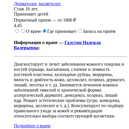
Дерматолог
,
косметолог
Стаж 16 лет.
Принимает детей
Первичный прием —
от
1800 ₽
4.45
О враче
Где принимает
Запись на приём
Информация о враче —
Галстян Надежда
Валерьевна
:
Диагностирует и лечит заболевания кожного покрова и
ногтей (прыщи, высыпания, слоение и ломкость
ногтевой пластины, келоидные рубцы, морщины,
вялость и дряблость кожи, целлюлит, псориаз, дерматит,
лишай, чесотка и т. д). Занимается лечением кожных
заболеваний тяжелой и хронической формы:
аллергический дерматит, демодекоз, псориаз, лишай
идр. Решает эстетические проблемы (угри, комедоны,
морщины, целлюлит и т. д.). Консультирует по подбору
правильного ухода за кожей и рекомендации
относительно выбора соответствующей косметики.
Подробнее о враче