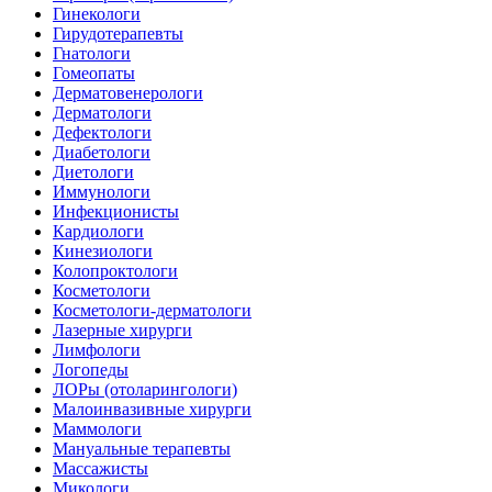
Гинекологи
Гирудотерапевты
Гнатологи
Гомеопаты
Дерматовенерологи
Дерматологи
Дефектологи
Диабетологи
Диетологи
Иммунологи
Инфекционисты
Кардиологи
Кинезиологи
Колопроктологи
Косметологи
Косметологи-дерматологи
Лазерные хирурги
Лимфологи
Логопеды
ЛОРы (отоларингологи)
Малоинвазивные хирурги
Маммологи
Мануальные терапевты
Массажисты
Микологи