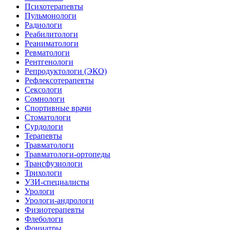
Психотерапевты
Пульмонологи
Радиологи
Реабилитологи
Реаниматологи
Ревматологи
Рентгенологи
Репродуктологи (ЭКО)
Рефлексотерапевты
Сексологи
Сомнологи
Спортивные врачи
Стоматологи
Сурдологи
Терапевты
Травматологи
Травматологи-ортопеды
Трансфузиологи
Трихологи
УЗИ-специалисты
Урологи
Урологи-андрологи
Физиотерапевты
Флебологи
Фониатры