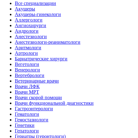
Все специализации
Акушеры
Акушеры-гинекологи
Аллергологи
Ангиохирурги
Андрологи
Анестезиологи
Анестезиологи-реаниматологи
Аритмологи
Артрологи
Бариатрические хирурги
Вегетологи
Венерологи
Вертебрологи
Ветеринарные врачи
Врачи ЛФК
Врачи МРТ
Врачи скорой помощи
Врачи функциональной диагностики
Гастроэнтерологи
Гематологи
Гемостазиологи
Генетики
Гепатологи
Гериатры (геронтологи)