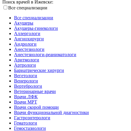
Поиск врачей в Ижевске:
Все специализации
Все специализации
Акушеры
Акушеры-гинекологи
Аллергологи
Ангиохирурги
Андрологи
Анестезиологи
Анестезиологи-реаниматологи
Аритмологи
Артрологи
Бариатрические хирурги
Вегетологи
Венерологи
Вертебрологи
Ветеринарные врачи
Врачи ЛФК
Врачи МРТ
Врачи скорой помощи
Врачи функциональной диагностики
Гастроэнтерологи
Гематологи
Гемостазиологи