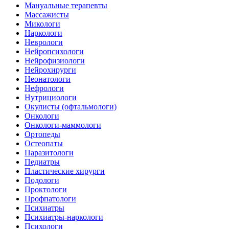
Мануальные терапевты
Массажисты
Микологи
Наркологи
Неврологи
Нейропсихологи
Нейрофизиологи
Нейрохирурги
Неонатологи
Нефрологи
Нутрициологи
Окулисты (офтальмологи)
Онкологи
Онкологи-маммологи
Ортопеды
Остеопаты
Паразитологи
Педиатры
Пластические хирурги
Подологи
Проктологи
Профпатологи
Психиатры
Психиатры-наркологи
Психологи