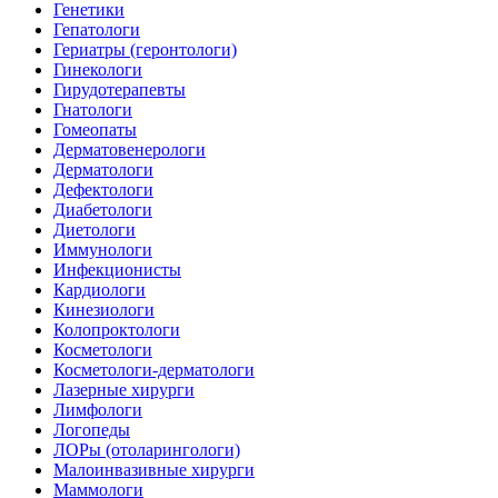
Генетики
Гепатологи
Гериатры (геронтологи)
Гинекологи
Гирудотерапевты
Гнатологи
Гомеопаты
Дерматовенерологи
Дерматологи
Дефектологи
Диабетологи
Диетологи
Иммунологи
Инфекционисты
Кардиологи
Кинезиологи
Колопроктологи
Косметологи
Косметологи-дерматологи
Лазерные хирурги
Лимфологи
Логопеды
ЛОРы (отоларингологи)
Малоинвазивные хирурги
Маммологи