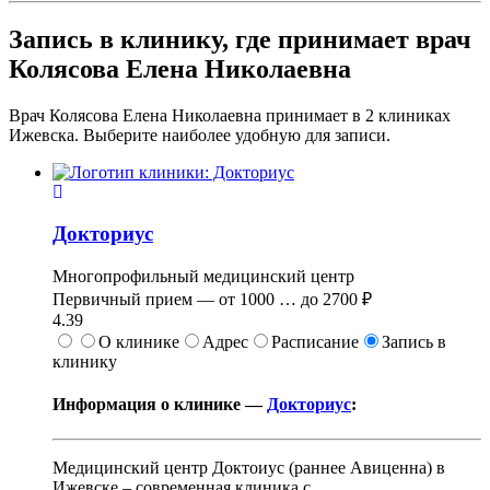
Запись в клинику, где принимает врач
Колясова Елена Николаевна
Врач Колясова Елена Николаевна принимает в
2
клиниках
Ижевска. Выберите наиболее удобную для записи.
Докториус
Многопрофильный медицинский центр
Первичный прием —
от
1000
…
до
2700 ₽
4.39
О клинике
Адрес
Расписание
Запись в
клинику
Информация о клинике —
Докториус
:
Медицинский центр Доктоиус (раннее Авиценна) в
Ижевске – современная клиника с