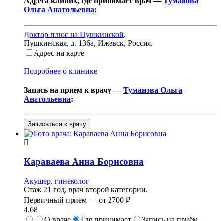
Адреса клиник, где принимает врач —
Туманова
Ольга Анатольевна
:
Доктор плюс на Пушкинской
.
Пушкинская, д. 136а
,
Ижевск, Россия
.
Адрес на карте
Подробнее о клинике
Запись на прием к врачу —
Туманова Ольга
Анатольевна
:
Записаться к врачу
Караваева
Анна Борисовна
Акушер
,
гинеколог
Стаж 21 год, врач второй категории.
Первичный прием —
от
2700 ₽
4.68
О враче
Где принимает
Запись на приём