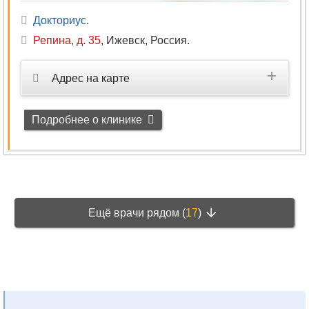
Докториус
.
Репина, д. 35
,
Ижевск, Россия
.
Адрес на карте
Подробнее о клинике
Ещё врачи рядом (
17
)