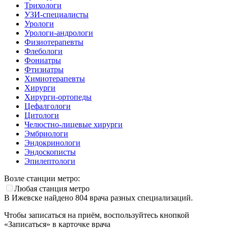
Трихологи
УЗИ-специалисты
Урологи
Урологи-андрологи
Физиотерапевты
Флебологи
Фониатры
Фтизиатры
Химиотерапевты
Хирурги
Хирурги-ортопеды
Цефалгологи
Цитологи
Челюстно-лицевые хирурги
Эмбриологи
Эндокринологи
Эндоскописты
Эпилептологи
Возле станции метро:
Любая станция метро
В Ижевске найдено
804
врача разных специализаций.
Чтобы записаться на приём, воспользуйтесь кнопкой
«Записаться» в карточке врача