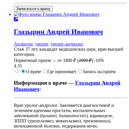
Записаться к врачу
Глазырин
Андрей Иванович
Андролог
,
уролог
,
уролог-андролог
Стаж 37 лет, кандидат медицинских наук, врач высшей
категории.
Первичный прием —
от
1800 ₽
(
2000 ₽
)
-10%
4.35
О враче
Где принимает
Запись на приём
Информация о враче —
Глазырин Андрей
Иванович
:
Врач уролог-андролог. Занимается диагностикой и
лечением аденомы простаты, воспалительных
заболеваний (баланит, баланопостит), варикоцеле,
ЗППП (уреаплазмоз, микоплазмоз, трихомониаз),
мочекаменной болезни, недержания мочи,