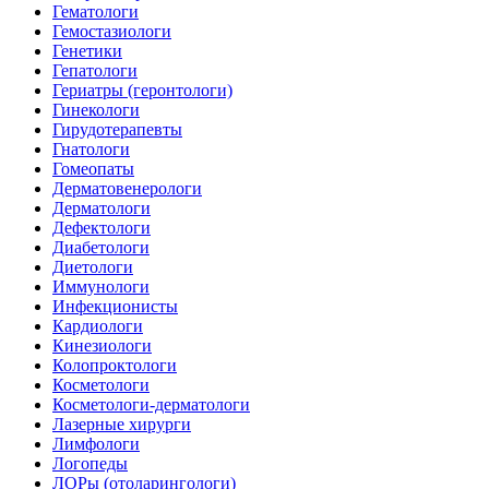
Гематологи
Гемостазиологи
Генетики
Гепатологи
Гериатры (геронтологи)
Гинекологи
Гирудотерапевты
Гнатологи
Гомеопаты
Дерматовенерологи
Дерматологи
Дефектологи
Диабетологи
Диетологи
Иммунологи
Инфекционисты
Кардиологи
Кинезиологи
Колопроктологи
Косметологи
Косметологи-дерматологи
Лазерные хирурги
Лимфологи
Логопеды
ЛОРы (отоларингологи)