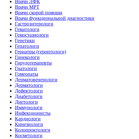
Врачи ЛФК
Врачи МРТ
Врачи скорой помощи
Врачи функциональной диагностики
Гастроэнтерологи
Гематологи
Гемостазиологи
Генетики
Гепатологи
Гериатры (геронтологи)
Гинекологи
Гирудотерапевты
Гнатологи
Гомеопаты
Дерматовенерологи
Дерматологи
Дефектологи
Диабетологи
Диетологи
Иммунологи
Инфекционисты
Кардиологи
Кинезиологи
Колопроктологи
Косметологи