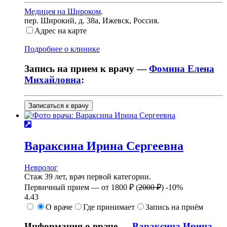
Медицея на Широком
.
пер. Широкий, д. 38а
,
Ижевск, Россия
.
Адрес на карте
Подробнее о клинике
Запись на прием к врачу —
Фомина Елена
Михайловна
:
Записаться к врачу
Вараксина
Ирина Сергеевна
Невролог
Стаж 39 лет, врач первой категории.
Первичный прием —
от
1800 ₽
(
2000 ₽
)
-10%
4.43
О враче
Где принимает
Запись на приём
Информация о враче —
Вараксина Ирина