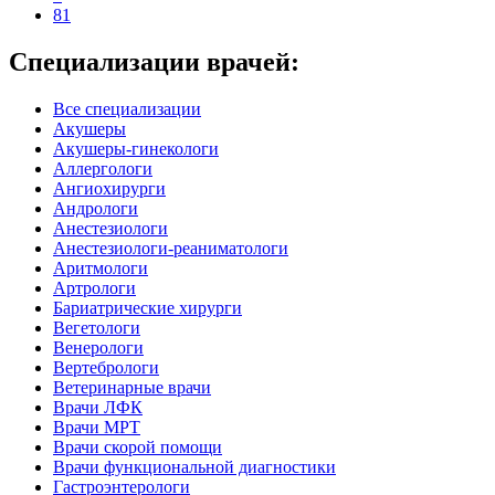
81
Специализации врачей:
Все специализации
Акушеры
Акушеры-гинекологи
Аллергологи
Ангиохирурги
Андрологи
Анестезиологи
Анестезиологи-реаниматологи
Аритмологи
Артрологи
Бариатрические хирурги
Вегетологи
Венерологи
Вертебрологи
Ветеринарные врачи
Врачи ЛФК
Врачи МРТ
Врачи скорой помощи
Врачи функциональной диагностики
Гастроэнтерологи