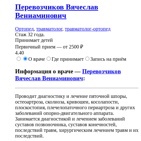
Перевозчиков
Вячеслав
Вениаминович
Ортопед
,
травматолог
,
травматолог-ортопед
Стаж 32 года.
Принимает детей
Первичный прием —
от
2500 ₽
4.40
О враче
Где принимает
Запись на приём
Информация о враче —
Перевозчиков
Вячеслав Вениаминович
:
Проводит диагностику и лечение пяточной шпоры,
остеоартроза, сколиоза, кривошеи, косолапости,
плоскостопия, плечелопаточного периартроза и других
заболеваний опорно-двигательного аппарата.
Занимается диагностикой и лечением заболеваний
суставов позвоночника, суставов конечностей,
последствий травм, хирургическим лечением травм и их
последствий.