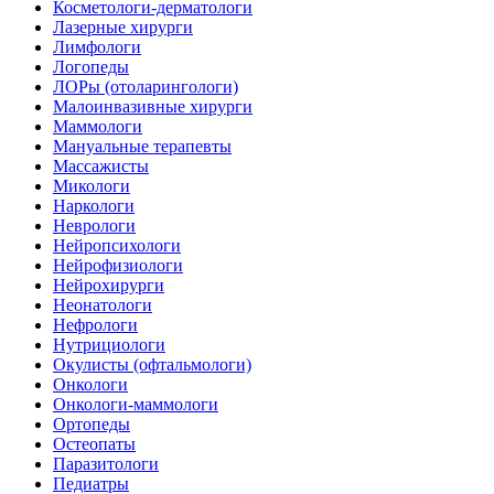
Косметологи-дерматологи
Лазерные хирурги
Лимфологи
Логопеды
ЛОРы (отоларингологи)
Малоинвазивные хирурги
Маммологи
Мануальные терапевты
Массажисты
Микологи
Наркологи
Неврологи
Нейропсихологи
Нейрофизиологи
Нейрохирурги
Неонатологи
Нефрологи
Нутрициологи
Окулисты (офтальмологи)
Онкологи
Онкологи-маммологи
Ортопеды
Остеопаты
Паразитологи
Педиатры