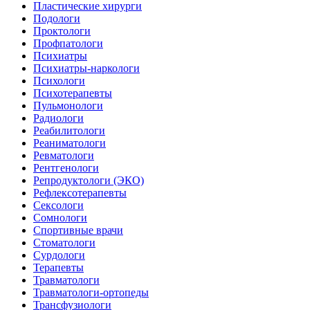
Пластические хирурги
Подологи
Проктологи
Профпатологи
Психиатры
Психиатры-наркологи
Психологи
Психотерапевты
Пульмонологи
Радиологи
Реабилитологи
Реаниматологи
Ревматологи
Рентгенологи
Репродуктологи (ЭКО)
Рефлексотерапевты
Сексологи
Сомнологи
Спортивные врачи
Стоматологи
Сурдологи
Терапевты
Травматологи
Травматологи-ортопеды
Трансфузиологи