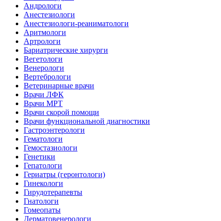
Андрологи
Анестезиологи
Анестезиологи-реаниматологи
Аритмологи
Артрологи
Бариатрические хирурги
Вегетологи
Венерологи
Вертебрологи
Ветеринарные врачи
Врачи ЛФК
Врачи МРТ
Врачи скорой помощи
Врачи функциональной диагностики
Гастроэнтерологи
Гематологи
Гемостазиологи
Генетики
Гепатологи
Гериатры (геронтологи)
Гинекологи
Гирудотерапевты
Гнатологи
Гомеопаты
Дерматовенерологи