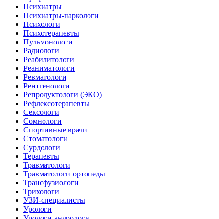
Психиатры
Психиатры-наркологи
Психологи
Психотерапевты
Пульмонологи
Радиологи
Реабилитологи
Реаниматологи
Ревматологи
Рентгенологи
Репродуктологи (ЭКО)
Рефлексотерапевты
Сексологи
Сомнологи
Спортивные врачи
Стоматологи
Сурдологи
Терапевты
Травматологи
Травматологи-ортопеды
Трансфузиологи
Трихологи
УЗИ-специалисты
Урологи
Урологи-андрологи