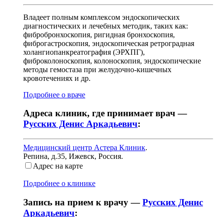
Владеет полным комплексом эндоскопических
диагностических и лечебных методик, таких как:
фибробронхоскопия, ригидная бронхоскопия,
фиброгастроскопия, эндоскопическая ретроградная
холангиопанкреатография (ЭРХПГ),
фиброколоноскопия, колоноскопия, эндоскопические
методы гемостаза при желудочно-кишечных
кровотечениях и др.
Подробнее о враче
Адреса клиник, где принимает врач —
Русских Денис Аркадьевич
:
Медицинский центр Астера Клиник
.
Репина, д.35
,
Ижевск, Россия
.
Адрес на карте
Подробнее о клинике
Запись на прием к врачу —
Русских Денис
Аркадьевич
: