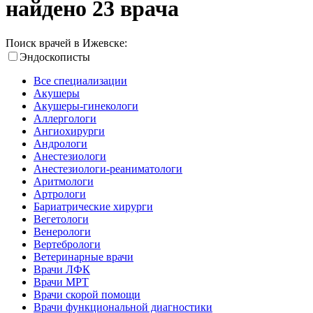
найдено 23 врача
Поиск врачей в Ижевске:
Эндоскописты
Все специализации
Акушеры
Акушеры-гинекологи
Аллергологи
Ангиохирурги
Андрологи
Анестезиологи
Анестезиологи-реаниматологи
Аритмологи
Артрологи
Бариатрические хирурги
Вегетологи
Венерологи
Вертебрологи
Ветеринарные врачи
Врачи ЛФК
Врачи МРТ
Врачи скорой помощи
Врачи функциональной диагностики