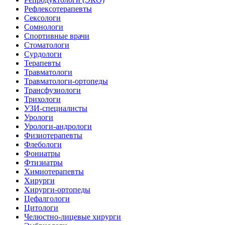
Рефлексотерапевты
Сексологи
Сомнологи
Спортивные врачи
Стоматологи
Сурдологи
Терапевты
Травматологи
Травматологи-ортопеды
Трансфузиологи
Трихологи
УЗИ-специалисты
Урологи
Урологи-андрологи
Физиотерапевты
Флебологи
Фониатры
Фтизиатры
Химиотерапевты
Хирурги
Хирурги-ортопеды
Цефалгологи
Цитологи
Челюстно-лицевые хирурги