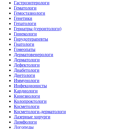
Гастроэнтерологи
Гематологи
Гемостазиологи
Генетики
Гепатологи
Гериатры (геронтологи)
Гинекологи
Гирудотерапевты
Гнатологи
Гомеопаты
Дерматовенерологи
Дерматологи
Дефектологи
Диабетологи
Диетологи
Иммунологи
Инфекционисты
Кардиологи
Кинезиологи
Колопроктологи
Косметологи
Косметологи-дерматологи
Лазерные хирурги
Лимфологи
Логопеды