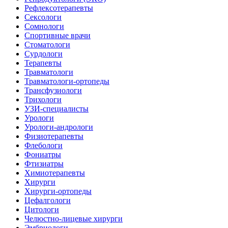
Рефлексотерапевты
Сексологи
Сомнологи
Спортивные врачи
Стоматологи
Сурдологи
Терапевты
Травматологи
Травматологи-ортопеды
Трансфузиологи
Трихологи
УЗИ-специалисты
Урологи
Урологи-андрологи
Физиотерапевты
Флебологи
Фониатры
Фтизиатры
Химиотерапевты
Хирурги
Хирурги-ортопеды
Цефалгологи
Цитологи
Челюстно-лицевые хирурги
Эмбриологи