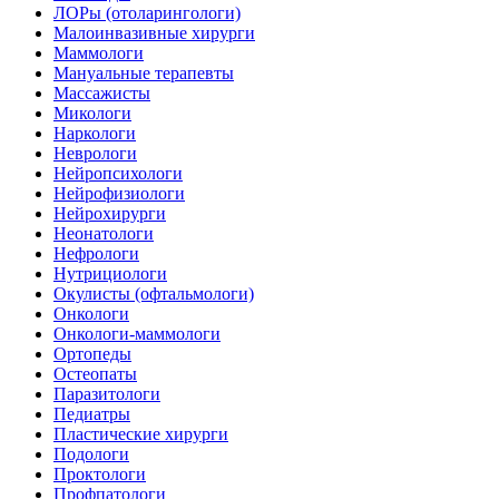
ЛОРы (отоларингологи)
Малоинвазивные хирурги
Маммологи
Мануальные терапевты
Массажисты
Микологи
Наркологи
Неврологи
Нейропсихологи
Нейрофизиологи
Нейрохирурги
Неонатологи
Нефрологи
Нутрициологи
Окулисты (офтальмологи)
Онкологи
Онкологи-маммологи
Ортопеды
Остеопаты
Паразитологи
Педиатры
Пластические хирурги
Подологи
Проктологи
Профпатологи