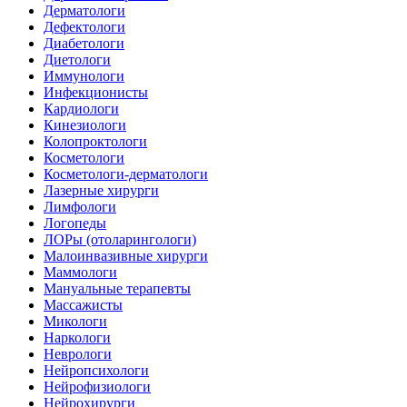
Дерматологи
Дефектологи
Диабетологи
Диетологи
Иммунологи
Инфекционисты
Кардиологи
Кинезиологи
Колопроктологи
Косметологи
Косметологи-дерматологи
Лазерные хирурги
Лимфологи
Логопеды
ЛОРы (отоларингологи)
Малоинвазивные хирурги
Маммологи
Мануальные терапевты
Массажисты
Микологи
Наркологи
Неврологи
Нейропсихологи
Нейрофизиологи
Нейрохирурги