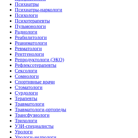
Психиатры
Психиатры-наркологи
Психологи
Психотерапевты
Пульмонологи
Радиологи
Реабилитологи
Реаниматологи
Ревматологи
Рентгенологи
Репродуктологи (ЭКО)
Рефлексотерапевты
Сексологи
Сомнологи
Спортивные врачи
Стоматологи
Сурдологи
Терапевты
Травматологи
Травматологи-ортопеды
Трансфузиологи
Трихологи
УЗИ-специалисты
Урологи
Урологи-андрологи