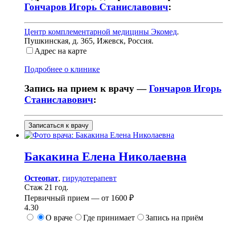
Гончаров Игорь Станиславович
:
Центр комплементарной медицины Экомед
.
Пушкинская, д. 365
,
Ижевск, Россия
.
Адрес на карте
Подробнее о клинике
Запись на прием к врачу —
Гончаров Игорь
Станиславович
:
Записаться к врачу
Бакакина
Елена Николаевна
Остеопат
,
гирудотерапевт
Стаж 21 год.
Первичный прием —
от
1600 ₽
4.30
О враче
Где принимает
Запись на приём