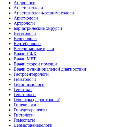
Андрологи
Анестезиологи
Анестезиологи-реаниматологи
Аритмологи
Артрологи
Бариатрические хирурги
Вегетологи
Венерологи
Вертебрологи
Ветеринарные врачи
Врачи ЛФК
Врачи МРТ
Врачи скорой помощи
Врачи функциональной диагностики
Гастроэнтерологи
Гематологи
Гемостазиологи
Генетики
Гепатологи
Гериатры (геронтологи)
Гинекологи
Гирудотерапевты
Гнатологи
Гомеопаты
Дерматовенерологи