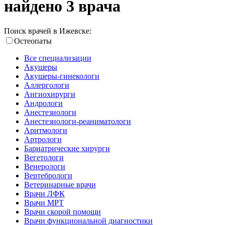
найдено 3 врача
Поиск врачей в Ижевске:
Остеопаты
Все специализации
Акушеры
Акушеры-гинекологи
Аллергологи
Ангиохирурги
Андрологи
Анестезиологи
Анестезиологи-реаниматологи
Аритмологи
Артрологи
Бариатрические хирурги
Вегетологи
Венерологи
Вертебрологи
Ветеринарные врачи
Врачи ЛФК
Врачи МРТ
Врачи скорой помощи
Врачи функциональной диагностики