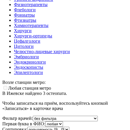
Физиотерапевты
Флебологи
Фониатры
Фтизиатры
Химиотерапевты
Хирурги
Хирурги-ортопеды
Цефалгологи
Цитологи
Челюстно-лицевые хирурги
Эмбриологи
Эндокринологи
Эндоскописты
Эпилептологи
Возле станции метро:
Любая станция метро
В Ижевске найдено
3
остеопата.
Чтобы записаться на приём, воспользуйтесь кнопкой
«Записаться» в карточке врача
Фильтр врачей:
Первая буква в ФИО:
Сортировка: