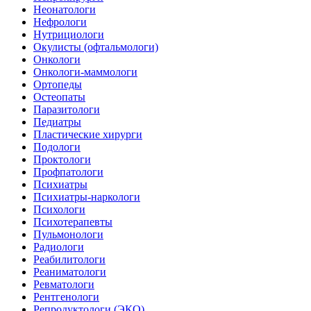
Неонатологи
Нефрологи
Нутрициологи
Окулисты (офтальмологи)
Онкологи
Онкологи-маммологи
Ортопеды
Остеопаты
Паразитологи
Педиатры
Пластические хирурги
Подологи
Проктологи
Профпатологи
Психиатры
Психиатры-наркологи
Психологи
Психотерапевты
Пульмонологи
Радиологи
Реабилитологи
Реаниматологи
Ревматологи
Рентгенологи
Репродуктологи (ЭКО)