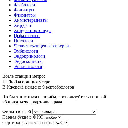
Флебологи
Фониатры
Фтизиатры
Химиотерапевты
Хирурги
Хирурги-ортопеды
Цефалгологи
Цитологи
Челюстно-лицевые хирурги
Эмбриологи
Эндокринологи
Эндоскописты
Эпилептологи
Возле станции метро:
Любая станция метро
В Ижевске найдено
9
вертебрологов.
Чтобы записаться на приём, воспользуйтесь кнопкой
«Записаться» в карточке врача
Фильтр врачей:
Первая буква в ФИО:
Сортировка: