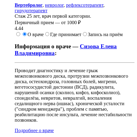
Вертебролог
,
невролог
,
рефлексотерапевт
,
гирудотерапевт
Стаж 25 лет, врач первой категории.
Первичный прием —
от
1000 ₽
4.44
О враче
Где принимает
Запись на приём
Информация о враче —
Сизова Елена
Владимировна
:
Проводит диагностику и лечение грыж
межпозвонкового диска, протрузии межпозвонкового
диска, остеохондроза, головных болей, мигрени,
вегетососудистой дистонии (ВСД), радикулита,
нарушений осанки (сколиоз, кифоз, кифосколиоз),
спондилёза, невритов, невралгий, воспаления
седалищного нерва (ишиас), хронической усталости
("синдром менеджера"), проблем с памятью,
реабилитацию после инсульта, лечение нестабильности
позвонков.
Подробнее о враче