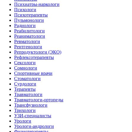
Психиатры-наркологи
Психологи
Психотерапевты
Пульмонологи
Радиологи
Реабилитологи
Реаниматологи
Ревматологи
Рентгенологи
Репродуктологи (ЭКО)
Рефлексотерапевты
Сексологи
Сомнологи
Спортивные врачи
Стоматологи
Сурдологи
Терапевты
Травматологи
Травматологи-ортопеды
Трансфузиологи
Трихологи
УЗИ-специалисты
Урологи
Урологи-андрологи
Физиотерапевты