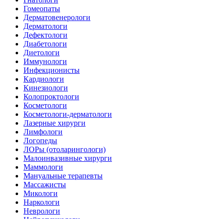
Гомеопаты
Дерматовенерологи
Дерматологи
Дефектологи
Диабетологи
Диетологи
Иммунологи
Инфекционисты
Кардиологи
Кинезиологи
Колопроктологи
Косметологи
Косметологи-дерматологи
Лазерные хирурги
Лимфологи
Логопеды
ЛОРы (отоларингологи)
Малоинвазивные хирурги
Маммологи
Мануальные терапевты
Массажисты
Микологи
Наркологи
Неврологи