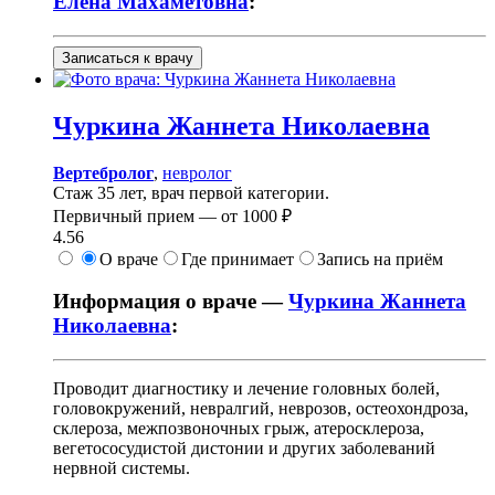
Елена Махаметовна
:
Записаться к врачу
Чуркина
Жаннета Николаевна
Вертебролог
,
невролог
Стаж 35 лет, врач первой категории.
Первичный прием —
от
1000 ₽
4.56
О враче
Где принимает
Запись на приём
Информация о враче —
Чуркина Жаннета
Николаевна
:
Проводит диагностику и лечение головных болей,
головокружений, невралгий, неврозов, остеохондроза,
склероза, межпозвоночных грыж, атеросклероза,
вегетососудистой дистонии и других заболеваний
нервной системы.