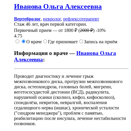
Иванова
Ольга Алексеевна
Вертебролог
,
невролог
,
рефлексотерапевт
Стаж 46 лет, врач первой категории.
Первичный прием —
от
1800 ₽
(
2000 ₽
)
-10%
4.75
О враче
Где принимает
Запись на приём
Информация о враче —
Иванова Ольга
Алексеевна
:
Проводит диагностику и лечение грыж
межпозвонкового диска, протрузии межпозвонкового
диска, остеохондроза, головных болей, мигрени,
вегетососудистой дистонии (ВСД), радикулита,
нарушений осанки (сколиоз, кифоз, кифосколиоз),
спондилёза, невритов, невралгий, воспаления
седалищного нерва (ишиас), хронической усталости
("синдром менеджера"), проблем с памятью,
реабилитацию после инсульта, лечение нестабильности
позвонков.