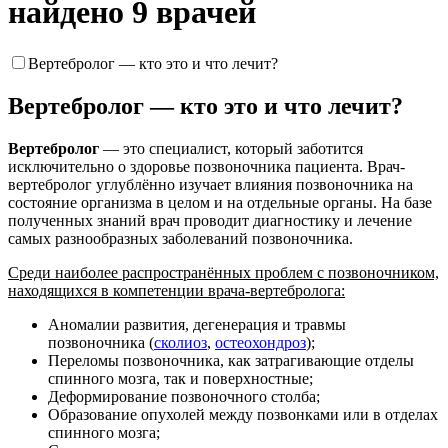
найдено 9 врачей
Вертебролог — кто это и что лечит?
Вертебролог — кто это и что лечит?
Вертебролог
— это специалист, который заботится
исключительно о здоровье позвоночника пациента. Врач-
вертебролог углублённо изучает влияния позвоночника на
состояние организма в целом и на отдельные органы. На базе
полученных знаний врач проводит диагностику и лечение
самых разнообразных заболеваний позвоночника.
Среди наиболее распространённых проблем с позвоночником,
находящихся в компетенции врача-вертебролога:
Аномалии развития, дегенерация и травмы
позвоночника (
сколиоз
,
остеохондроз
);
Переломы позвоночника, как затрагивающие отделы
спинного мозга, так и поверхностные;
Деформирование позвоночного столба;
Образование опухолей между позвонками или в отделах
спинного мозга;