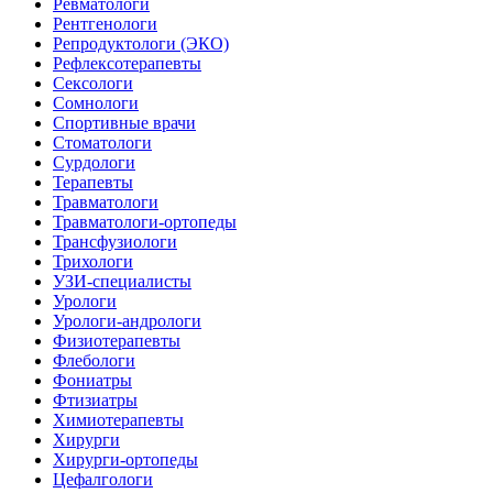
Ревматологи
Рентгенологи
Репродуктологи (ЭКО)
Рефлексотерапевты
Сексологи
Сомнологи
Спортивные врачи
Стоматологи
Сурдологи
Терапевты
Травматологи
Травматологи-ортопеды
Трансфузиологи
Трихологи
УЗИ-специалисты
Урологи
Урологи-андрологи
Физиотерапевты
Флебологи
Фониатры
Фтизиатры
Химиотерапевты
Хирурги
Хирурги-ортопеды
Цефалгологи