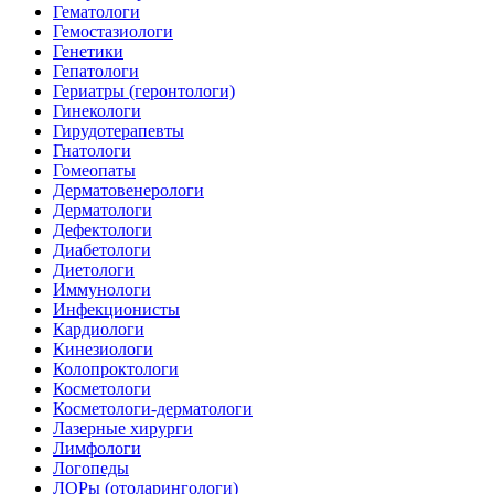
Гематологи
Гемостазиологи
Генетики
Гепатологи
Гериатры (геронтологи)
Гинекологи
Гирудотерапевты
Гнатологи
Гомеопаты
Дерматовенерологи
Дерматологи
Дефектологи
Диабетологи
Диетологи
Иммунологи
Инфекционисты
Кардиологи
Кинезиологи
Колопроктологи
Косметологи
Косметологи-дерматологи
Лазерные хирурги
Лимфологи
Логопеды
ЛОРы (отоларингологи)