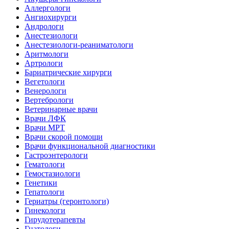
Аллергологи
Ангиохирурги
Андрологи
Анестезиологи
Анестезиологи-реаниматологи
Аритмологи
Артрологи
Бариатрические хирурги
Вегетологи
Венерологи
Вертебрологи
Ветеринарные врачи
Врачи ЛФК
Врачи МРТ
Врачи скорой помощи
Врачи функциональной диагностики
Гастроэнтерологи
Гематологи
Гемостазиологи
Генетики
Гепатологи
Гериатры (геронтологи)
Гинекологи
Гирудотерапевты
Гнатологи