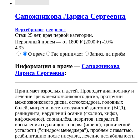
Сапожникова
Лариса Сергеевна
Вертебролог
,
невролог
Стаж 25 лет, врач первой категории.
Первичный прием —
от
1800 ₽
(
2000 ₽
)
-10%
4.95
О враче
Где принимает
Запись на приём
Информация о враче —
Сапожникова
Лариса Сергеевна
:
Принимает взрослых и детей. Проводит диагностику и
лечение грыж межпозвонкового диска, протрузии
межпозвонкового диска, остеохондроза, головных
болей, мигрени, вегетососудистой дистонии (ВСД),
радикулита, нарушений осанки (сколиоз, кифоз,
кифосколиоз), спондилёза, невритов, невралгий,
воспаления седалищного нерва (ишиас), хронической
усталости ("синдром менеджера"), проблем с памятью,
реабилитацию после инсульта, лечение нестабильности