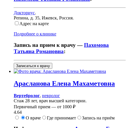
Докториус
.
Репина, д. 35
,
Ижевск, Россия
.
Адрес на карте
Подробнее о клинике
Запись на прием к врачу —
Пахомова
Татьяна Романовна
:
Записаться к врачу
Арасланова
Елена Махаметовна
Вертебролог
,
невролог
Стаж 28 лет, врач высшей категории.
Первичный прием —
от
1000 ₽
4.64
О враче
Где принимает
Запись на приём