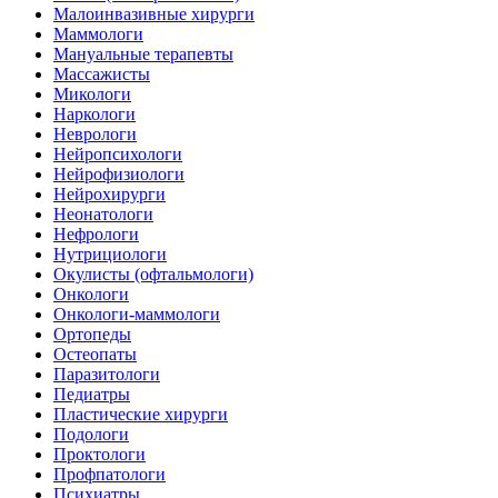
Малоинвазивные хирурги
Маммологи
Мануальные терапевты
Массажисты
Микологи
Наркологи
Неврологи
Нейропсихологи
Нейрофизиологи
Нейрохирурги
Неонатологи
Нефрологи
Нутрициологи
Окулисты (офтальмологи)
Онкологи
Онкологи-маммологи
Ортопеды
Остеопаты
Паразитологи
Педиатры
Пластические хирурги
Подологи
Проктологи
Профпатологи
Психиатры