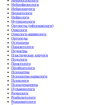
Нейропсихологи
Нейрофизиологи
Нейрохирурги
Неонатологи
Нефрологи
Нутрициологи
Окулисты (офтальмологи)
Онкологи
Онкологи-маммологи
Ортопеды
Остеопаты
Паразитологи
Педиатры
Пластические хирурги
Подологи
Проктологи
Профпатологи
Психиатры
Психиатры-наркологи
Психологи
Психотерапевты
Пульмонологи
Радиологи
Реабилитологи
Реаниматологи