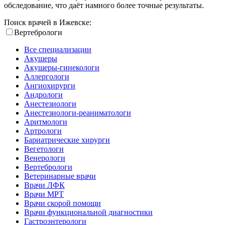
обследование, что даёт намного более точные результаты.
Поиск врачей в Ижевске:
Вертебрологи
Все специализации
Акушеры
Акушеры-гинекологи
Аллергологи
Ангиохирурги
Андрологи
Анестезиологи
Анестезиологи-реаниматологи
Аритмологи
Артрологи
Бариатрические хирурги
Вегетологи
Венерологи
Вертебрологи
Ветеринарные врачи
Врачи ЛФК
Врачи МРТ
Врачи скорой помощи
Врачи функциональной диагностики
Гастроэнтерологи