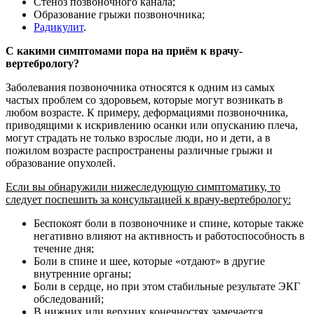
Стеноз позвоночного канала;
Образование грыжи позвоночника;
Радикулит
.
С какими симптомами пора на приём к врачу-
вертебрологу?
Заболевания позвоночника относятся к одним из самых
частых проблем со здоровьем, которые могут возникать в
любом возрасте. К примеру, деформациями позвоночника,
приводящими к искривлению осанки или опусканию плеча,
могут страдать не только взрослые люди, но и дети, а в
пожилом возрасте распространены различные грыжи и
образование опухолей.
Если вы обнаружили нижеследующую симптоматику, то
следует поспешить за консультацией к врачу-вертебрологу:
Беспокоят боли в позвоночнике и спине, которые также
негативно влияют на активность и работоспособность в
течение дня;
Боли в спине и шее, которые «отдают» в другие
внутренние органы;
Боли в сердце, но при этом стабильные результате ЭКГ
обследований;
В нижних или верхних конечностях замечается