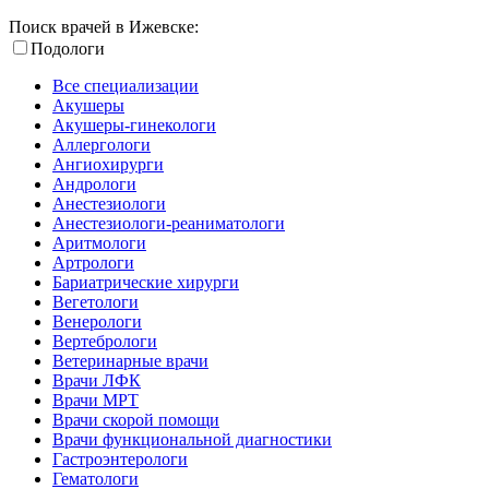
Поиск врачей в Ижевске:
Подологи
Все специализации
Акушеры
Акушеры-гинекологи
Аллергологи
Ангиохирурги
Андрологи
Анестезиологи
Анестезиологи-реаниматологи
Аритмологи
Артрологи
Бариатрические хирурги
Вегетологи
Венерологи
Вертебрологи
Ветеринарные врачи
Врачи ЛФК
Врачи МРТ
Врачи скорой помощи
Врачи функциональной диагностики
Гастроэнтерологи
Гематологи