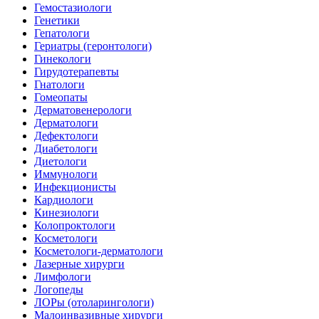
Гемостазиологи
Генетики
Гепатологи
Гериатры (геронтологи)
Гинекологи
Гирудотерапевты
Гнатологи
Гомеопаты
Дерматовенерологи
Дерматологи
Дефектологи
Диабетологи
Диетологи
Иммунологи
Инфекционисты
Кардиологи
Кинезиологи
Колопроктологи
Косметологи
Косметологи-дерматологи
Лазерные хирурги
Лимфологи
Логопеды
ЛОРы (отоларингологи)
Малоинвазивные хирурги