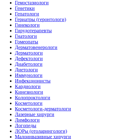
Гемостазиологи
Генетики
Гепатологи
Гериатры (геронтологи)
Гинекологи
Гирудотерапевты
Гнатологи
Гомеопаты
Дерматовенерологи
Дерматологи
Дефектологи
Диабетологи
Диетологи
Иммунологи
Инфекционисты
Кардиологи
Кинезиологи
Колопроктологи
Косметологи
Косметологи-дерматологи
Лазерные хирурги
Лимфологи
Логопеды
ЛОРы (отоларингологи)
Малоинвазивные хирурги