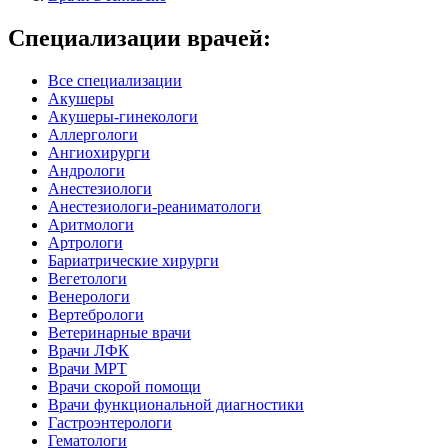
Специализации врачей:
Все специализации
Акушеры
Акушеры-гинекологи
Аллергологи
Ангиохирурги
Андрологи
Анестезиологи
Анестезиологи-реаниматологи
Аритмологи
Артрологи
Бариатрические хирурги
Вегетологи
Венерологи
Вертебрологи
Ветеринарные врачи
Врачи ЛФК
Врачи МРТ
Врачи скорой помощи
Врачи функциональной диагностики
Гастроэнтерологи
Гематологи