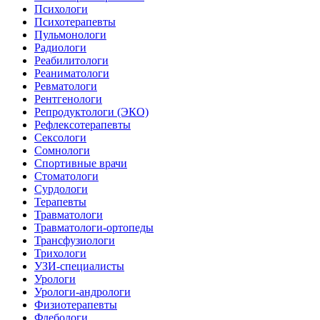
Психологи
Психотерапевты
Пульмонологи
Радиологи
Реабилитологи
Реаниматологи
Ревматологи
Рентгенологи
Репродуктологи (ЭКО)
Рефлексотерапевты
Сексологи
Сомнологи
Спортивные врачи
Стоматологи
Сурдологи
Терапевты
Травматологи
Травматологи-ортопеды
Трансфузиологи
Трихологи
УЗИ-специалисты
Урологи
Урологи-андрологи
Физиотерапевты
Флебологи