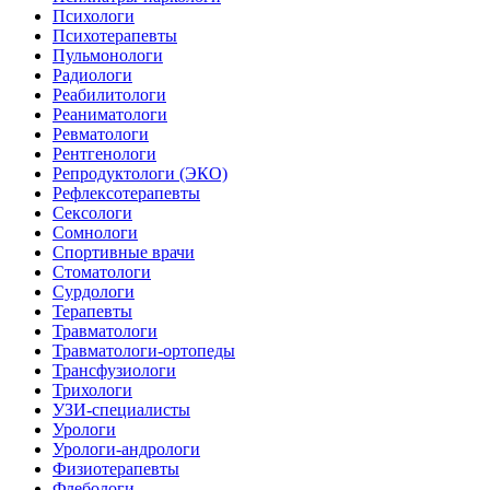
Психологи
Психотерапевты
Пульмонологи
Радиологи
Реабилитологи
Реаниматологи
Ревматологи
Рентгенологи
Репродуктологи (ЭКО)
Рефлексотерапевты
Сексологи
Сомнологи
Спортивные врачи
Стоматологи
Сурдологи
Терапевты
Травматологи
Травматологи-ортопеды
Трансфузиологи
Трихологи
УЗИ-специалисты
Урологи
Урологи-андрологи
Физиотерапевты
Флебологи