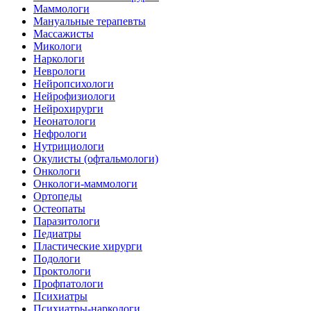
Маммологи
Мануальные терапевты
Массажисты
Микологи
Наркологи
Неврологи
Нейропсихологи
Нейрофизиологи
Нейрохирурги
Неонатологи
Нефрологи
Нутрициологи
Окулисты (офтальмологи)
Онкологи
Онкологи-маммологи
Ортопеды
Остеопаты
Паразитологи
Педиатры
Пластические хирурги
Подологи
Проктологи
Профпатологи
Психиатры
Психиатры-наркологи