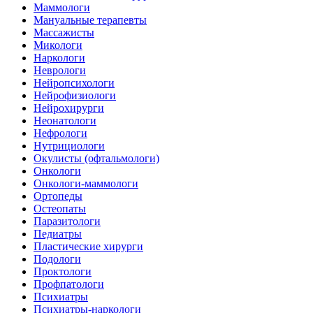
Маммологи
Мануальные терапевты
Массажисты
Микологи
Наркологи
Неврологи
Нейропсихологи
Нейрофизиологи
Нейрохирурги
Неонатологи
Нефрологи
Нутрициологи
Окулисты (офтальмологи)
Онкологи
Онкологи-маммологи
Ортопеды
Остеопаты
Паразитологи
Педиатры
Пластические хирурги
Подологи
Проктологи
Профпатологи
Психиатры
Психиатры-наркологи