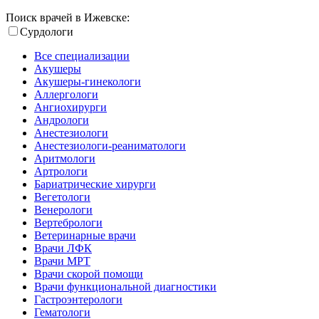
Поиск врачей в Ижевске:
Сурдологи
Все специализации
Акушеры
Акушеры-гинекологи
Аллергологи
Ангиохирурги
Андрологи
Анестезиологи
Анестезиологи-реаниматологи
Аритмологи
Артрологи
Бариатрические хирурги
Вегетологи
Венерологи
Вертебрологи
Ветеринарные врачи
Врачи ЛФК
Врачи МРТ
Врачи скорой помощи
Врачи функциональной диагностики
Гастроэнтерологи
Гематологи