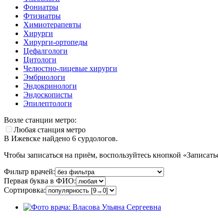
Фониатры
Фтизиатры
Химиотерапевты
Хирурги
Хирурги-ортопеды
Цефалгологи
Цитологи
Челюстно-лицевые хирурги
Эмбриологи
Эндокринологи
Эндоскописты
Эпилептологи
Возле станции метро:
Любая станция метро
В Ижевске найдено
6
сурдологов.
Чтобы записаться на приём, воспользуйтесь кнопкой «Записатьс
Фильтр врачей:
Первая буква в ФИО:
Сортировка: