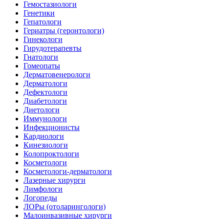
Гемостазиологи
Генетики
Гепатологи
Гериатры (геронтологи)
Гинекологи
Гирудотерапевты
Гнатологи
Гомеопаты
Дерматовенерологи
Дерматологи
Дефектологи
Диабетологи
Диетологи
Иммунологи
Инфекционисты
Кардиологи
Кинезиологи
Колопроктологи
Косметологи
Косметологи-дерматологи
Лазерные хирурги
Лимфологи
Логопеды
ЛОРы (отоларингологи)
Малоинвазивные хирурги