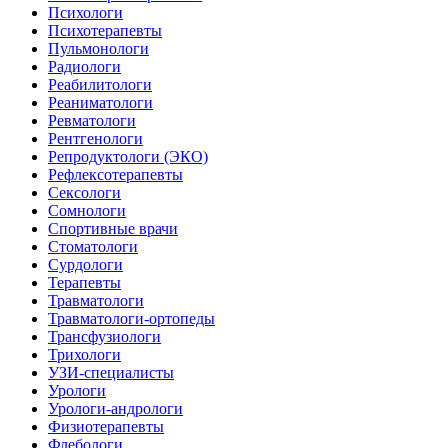
Психологи
Психотерапевты
Пульмонологи
Радиологи
Реабилитологи
Реаниматологи
Ревматологи
Рентгенологи
Репродуктологи (ЭКО)
Рефлексотерапевты
Сексологи
Сомнологи
Спортивные врачи
Стоматологи
Сурдологи
Терапевты
Травматологи
Травматологи-ортопеды
Трансфузиологи
Трихологи
УЗИ-специалисты
Урологи
Урологи-андрологи
Физиотерапевты
Флебологи