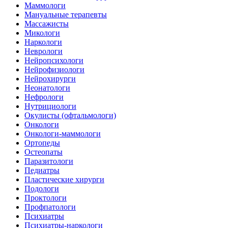
Маммологи
Мануальные терапевты
Массажисты
Микологи
Наркологи
Неврологи
Нейропсихологи
Нейрофизиологи
Нейрохирурги
Неонатологи
Нефрологи
Нутрициологи
Окулисты (офтальмологи)
Онкологи
Онкологи-маммологи
Ортопеды
Остеопаты
Паразитологи
Педиатры
Пластические хирурги
Подологи
Проктологи
Профпатологи
Психиатры
Психиатры-наркологи