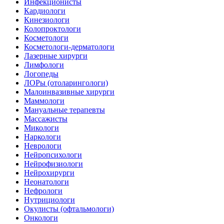
Инфекционисты
Кардиологи
Кинезиологи
Колопроктологи
Косметологи
Косметологи-дерматологи
Лазерные хирурги
Лимфологи
Логопеды
ЛОРы (отоларингологи)
Малоинвазивные хирурги
Маммологи
Мануальные терапевты
Массажисты
Микологи
Наркологи
Неврологи
Нейропсихологи
Нейрофизиологи
Нейрохирурги
Неонатологи
Нефрологи
Нутрициологи
Окулисты (офтальмологи)
Онкологи