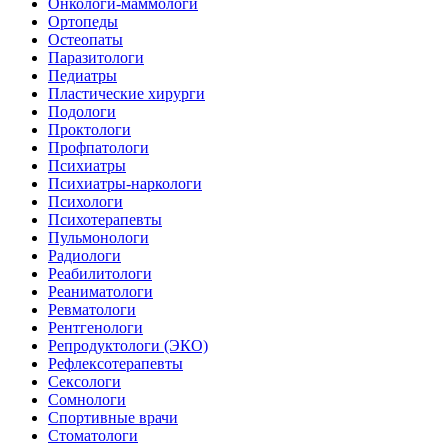
Онкологи-маммологи
Ортопеды
Остеопаты
Паразитологи
Педиатры
Пластические хирурги
Подологи
Проктологи
Профпатологи
Психиатры
Психиатры-наркологи
Психологи
Психотерапевты
Пульмонологи
Радиологи
Реабилитологи
Реаниматологи
Ревматологи
Рентгенологи
Репродуктологи (ЭКО)
Рефлексотерапевты
Сексологи
Сомнологи
Спортивные врачи
Стоматологи