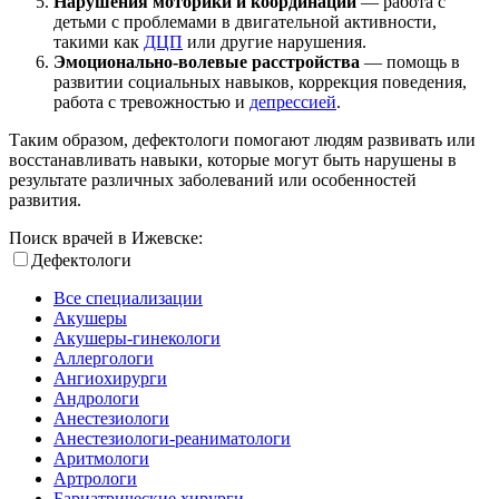
Нарушения моторики и координации
— работа с
детьми с проблемами в двигательной активности,
такими как
ДЦП
или другие нарушения.
Эмоционально-волевые расстройства
— помощь в
развитии социальных навыков, коррекция поведения,
работа с тревожностью и
депрессией
.
Таким образом, дефектологи помогают людям развивать или
восстанавливать навыки, которые могут быть нарушены в
результате различных заболеваний или особенностей
развития.
Поиск врачей в Ижевске:
Дефектологи
Все специализации
Акушеры
Акушеры-гинекологи
Аллергологи
Ангиохирурги
Андрологи
Анестезиологи
Анестезиологи-реаниматологи
Аритмологи
Артрологи
Бариатрические хирурги