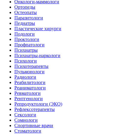
Онкологи-маммологи
Ортопеды
Остеопаты
Паразитологи
Педиатры
Пластические хирурги
Подологи
Проктологи
Профпатологи
Психиатры
Психиатры-наркологи
Психологи
Психотерапевты
Пульмонологи
Радиологи
Реабилитологи
Реаниматологи
Ревматологи
Рентгенологи
Репродуктологи (ЭКО)
Рефлексотерапевты
Сексологи
Сомнологи
Спортивные врачи
Стоматологи