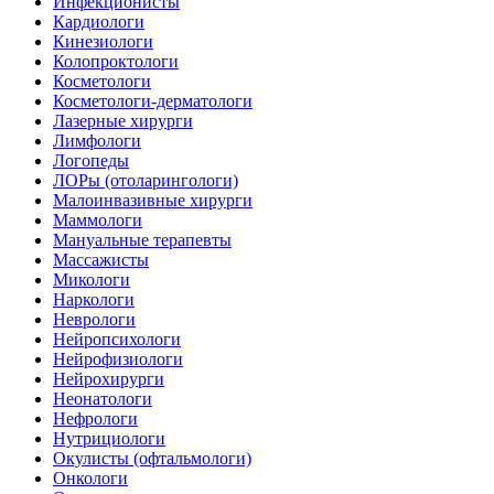
Инфекционисты
Кардиологи
Кинезиологи
Колопроктологи
Косметологи
Косметологи-дерматологи
Лазерные хирурги
Лимфологи
Логопеды
ЛОРы (отоларингологи)
Малоинвазивные хирурги
Маммологи
Мануальные терапевты
Массажисты
Микологи
Наркологи
Неврологи
Нейропсихологи
Нейрофизиологи
Нейрохирурги
Неонатологи
Нефрологи
Нутрициологи
Окулисты (офтальмологи)
Онкологи