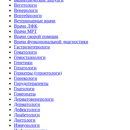
Вегетологи
Венерологи
Вертебрологи
Ветеринарные врачи
Врачи ЛФК
Врачи МРТ
Врачи скорой помощи
Врачи функциональной диагностики
Гастроэнтерологи
Гематологи
Гемостазиологи
Генетики
Гепатологи
Гериатры (геронтологи)
Гинекологи
Гирудотерапевты
Гнатологи
Гомеопаты
Дерматовенерологи
Дерматологи
Дефектологи
Диабетологи
Диетологи
Иммунологи