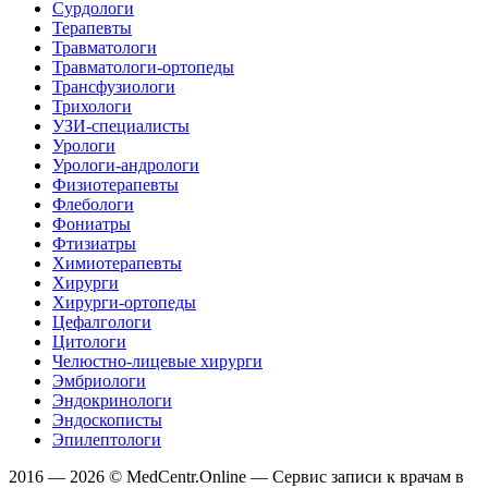
Сурдологи
Терапевты
Травматологи
Травматологи-ортопеды
Трансфузиологи
Трихологи
УЗИ-специалисты
Урологи
Урологи-андрологи
Физиотерапевты
Флебологи
Фониатры
Фтизиатры
Химиотерапевты
Хирурги
Хирурги-ортопеды
Цефалгологи
Цитологи
Челюстно-лицевые хирурги
Эмбриологи
Эндокринологи
Эндоскописты
Эпилептологи
2016 — 2026 © MedCentr.Online — Сервис записи к врачам в