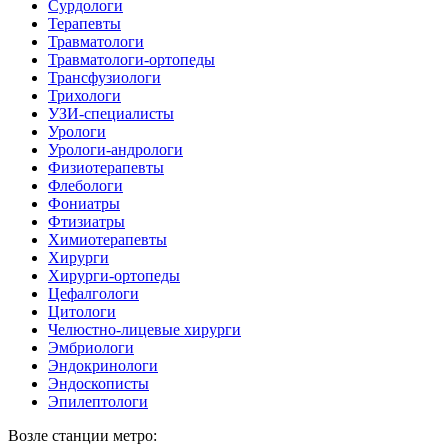
Сурдологи
Терапевты
Травматологи
Травматологи-ортопеды
Трансфузиологи
Трихологи
УЗИ-специалисты
Урологи
Урологи-андрологи
Физиотерапевты
Флебологи
Фониатры
Фтизиатры
Химиотерапевты
Хирурги
Хирурги-ортопеды
Цефалгологи
Цитологи
Челюстно-лицевые хирурги
Эмбриологи
Эндокринологи
Эндоскописты
Эпилептологи
Возле станции метро: