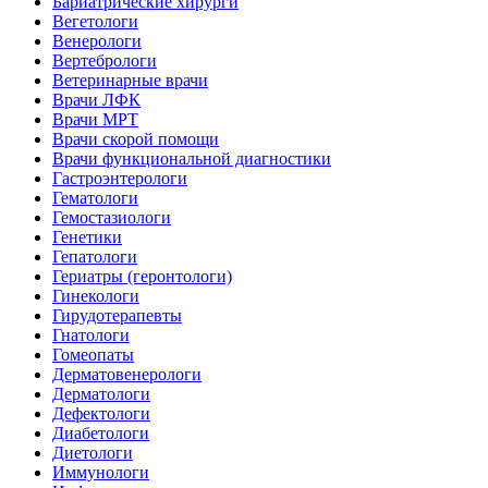
Бариатрические хирурги
Вегетологи
Венерологи
Вертебрологи
Ветеринарные врачи
Врачи ЛФК
Врачи МРТ
Врачи скорой помощи
Врачи функциональной диагностики
Гастроэнтерологи
Гематологи
Гемостазиологи
Генетики
Гепатологи
Гериатры (геронтологи)
Гинекологи
Гирудотерапевты
Гнатологи
Гомеопаты
Дерматовенерологи
Дерматологи
Дефектологи
Диабетологи
Диетологи
Иммунологи