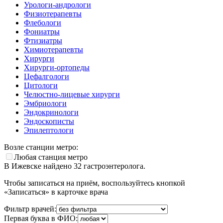
Урологи-андрологи
Физиотерапевты
Флебологи
Фониатры
Фтизиатры
Химиотерапевты
Хирурги
Хирурги-ортопеды
Цефалгологи
Цитологи
Челюстно-лицевые хирурги
Эмбриологи
Эндокринологи
Эндоскописты
Эпилептологи
Возле станции метро:
Любая станция метро
В Ижевске найдено
32
гастроэнтеролога.
Чтобы записаться на приём, воспользуйтесь кнопкой
«Записаться» в карточке врача
Фильтр врачей:
Первая буква в ФИО: