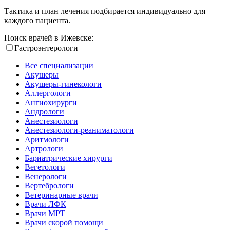
Тактика и план лечения подбирается индивидуально для
каждого пациента.
Поиск врачей в Ижевске:
Гастроэнтерологи
Все специализации
Акушеры
Акушеры-гинекологи
Аллергологи
Ангиохирурги
Андрологи
Анестезиологи
Анестезиологи-реаниматологи
Аритмологи
Артрологи
Бариатрические хирурги
Вегетологи
Венерологи
Вертебрологи
Ветеринарные врачи
Врачи ЛФК
Врачи МРТ
Врачи скорой помощи