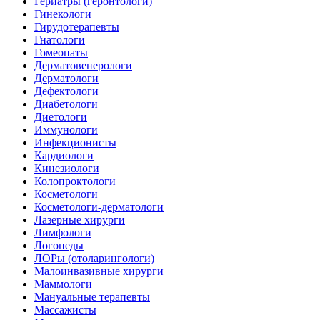
Гериатры (геронтологи)
Гинекологи
Гирудотерапевты
Гнатологи
Гомеопаты
Дерматовенерологи
Дерматологи
Дефектологи
Диабетологи
Диетологи
Иммунологи
Инфекционисты
Кардиологи
Кинезиологи
Колопроктологи
Косметологи
Косметологи-дерматологи
Лазерные хирурги
Лимфологи
Логопеды
ЛОРы (отоларингологи)
Малоинвазивные хирурги
Маммологи
Мануальные терапевты
Массажисты