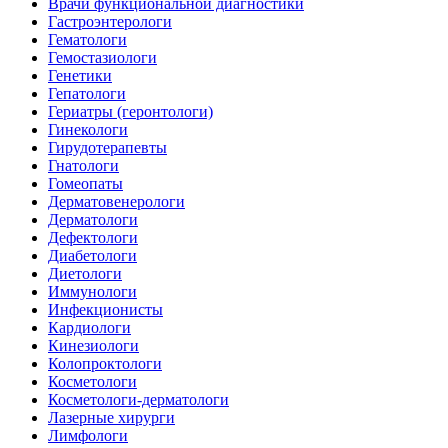
Врачи функциональной диагностики
Гастроэнтерологи
Гематологи
Гемостазиологи
Генетики
Гепатологи
Гериатры (геронтологи)
Гинекологи
Гирудотерапевты
Гнатологи
Гомеопаты
Дерматовенерологи
Дерматологи
Дефектологи
Диабетологи
Диетологи
Иммунологи
Инфекционисты
Кардиологи
Кинезиологи
Колопроктологи
Косметологи
Косметологи-дерматологи
Лазерные хирурги
Лимфологи