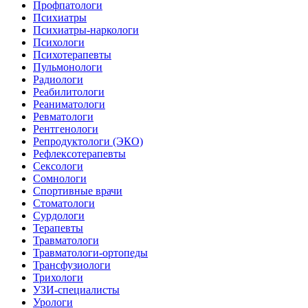
Профпатологи
Психиатры
Психиатры-наркологи
Психологи
Психотерапевты
Пульмонологи
Радиологи
Реабилитологи
Реаниматологи
Ревматологи
Рентгенологи
Репродуктологи (ЭКО)
Рефлексотерапевты
Сексологи
Сомнологи
Спортивные врачи
Стоматологи
Сурдологи
Терапевты
Травматологи
Травматологи-ортопеды
Трансфузиологи
Трихологи
УЗИ-специалисты
Урологи