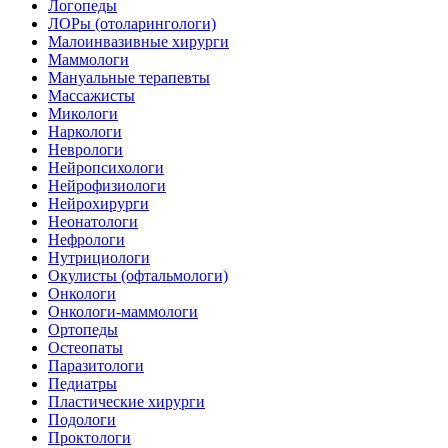
Логопеды
ЛОРы (отоларингологи)
Малоинвазивные хирурги
Маммологи
Мануальные терапевты
Массажисты
Микологи
Наркологи
Неврологи
Нейропсихологи
Нейрофизиологи
Нейрохирурги
Неонатологи
Нефрологи
Нутрициологи
Окулисты (офтальмологи)
Онкологи
Онкологи-маммологи
Ортопеды
Остеопаты
Паразитологи
Педиатры
Пластические хирурги
Подологи
Проктологи