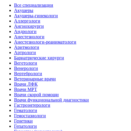
Все специализации
Акушеры
Акушеры-гинекологи
Аллергологи
Ангиохирурги
Андрологи
Анестезиологи
Анестезиологи-реаниматологи
Аритмологи
Артрологи
Бариатрические хирурги
Вегетологи
Венерологи
Вертебрологи
Ветеринарные врачи
Врачи ЛФК
Врачи МРТ
Врачи скорой помощи
Врачи функциональной диагностики
Гастроэнтерологи
Гематологи
Гемостазиологи
Генетики
Гепатологи