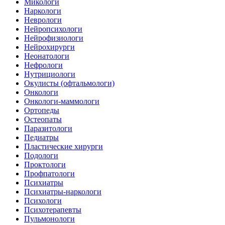
Микологи
Наркологи
Неврологи
Нейропсихологи
Нейрофизиологи
Нейрохирурги
Неонатологи
Нефрологи
Нутрициологи
Окулисты (офтальмологи)
Онкологи
Онкологи-маммологи
Ортопеды
Остеопаты
Паразитологи
Педиатры
Пластические хирурги
Подологи
Проктологи
Профпатологи
Психиатры
Психиатры-наркологи
Психологи
Психотерапевты
Пульмонологи