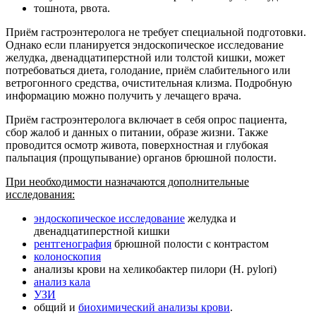
тошнота, рвота.
Приём гастроэнтеролога не требует специальной подготовки.
Однако если планируется эндоскопическое исследование
желудка, двенадцатиперстной или толстой кишки, может
потребоваться диета, голодание, приём слабительного или
ветрогонного средства, очистительная клизма. Подробную
информацию можно получить у лечащего врача.
Приём гастроэнтеролога включает в себя опрос пациента,
сбор жалоб и данных о питании, образе жизни. Также
проводится осмотр живота, поверхностная и глубокая
пальпация (прощупывание) органов брюшной полости.
При необходимости назначаются дополнительные
исследования:
эндоскопическое исследование
желудка и
двенадцатиперстной кишки
рентгенография
брюшной полости с контрастом
колоноскопия
анализы крови на хеликобактер пилори (H. pylori)
анализ кала
УЗИ
общий и
биохимический анализы крови
.