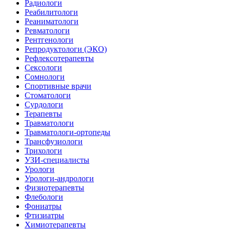
Радиологи
Реабилитологи
Реаниматологи
Ревматологи
Рентгенологи
Репродуктологи (ЭКО)
Рефлексотерапевты
Сексологи
Сомнологи
Спортивные врачи
Стоматологи
Сурдологи
Терапевты
Травматологи
Травматологи-ортопеды
Трансфузиологи
Трихологи
УЗИ-специалисты
Урологи
Урологи-андрологи
Физиотерапевты
Флебологи
Фониатры
Фтизиатры
Химиотерапевты