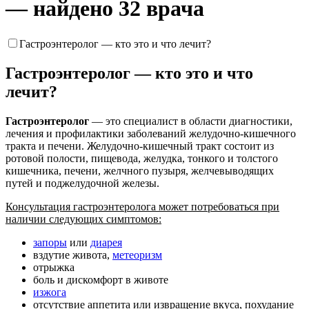
— найдено 32 врача
Гастроэнтеролог — кто это и что лечит?
Гастроэнтеролог — кто это и что
лечит?
Гастроэнтеролог
— это специалист в области диагностики,
лечения и профилактики заболеваний желудочно-кишечного
тракта и печени. Желудочно-кишечный тракт состоит из
ротовой полости, пищевода, желудка, тонкого и толстого
кишечника, печени, желчного пузыря, желчевыводящих
путей и поджелудочной железы.
Консультация гастроэнтеролога может потребоваться при
наличии следующих симптомов:
запоры
или
диарея
вздутие живота,
метеоризм
отрыжка
боль и дискомфорт в животе
изжога
отсутствие аппетита или извращение вкуса, похудание