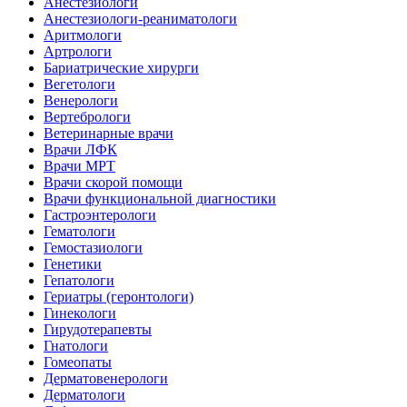
Анестезиологи
Анестезиологи-реаниматологи
Аритмологи
Артрологи
Бариатрические хирурги
Вегетологи
Венерологи
Вертебрологи
Ветеринарные врачи
Врачи ЛФК
Врачи МРТ
Врачи скорой помощи
Врачи функциональной диагностики
Гастроэнтерологи
Гематологи
Гемостазиологи
Генетики
Гепатологи
Гериатры (геронтологи)
Гинекологи
Гирудотерапевты
Гнатологи
Гомеопаты
Дерматовенерологи
Дерматологи