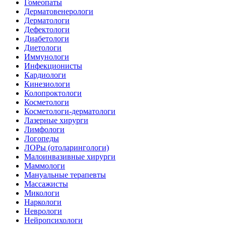
Гомеопаты
Дерматовенерологи
Дерматологи
Дефектологи
Диабетологи
Диетологи
Иммунологи
Инфекционисты
Кардиологи
Кинезиологи
Колопроктологи
Косметологи
Косметологи-дерматологи
Лазерные хирурги
Лимфологи
Логопеды
ЛОРы (отоларингологи)
Малоинвазивные хирурги
Маммологи
Мануальные терапевты
Массажисты
Микологи
Наркологи
Неврологи
Нейропсихологи