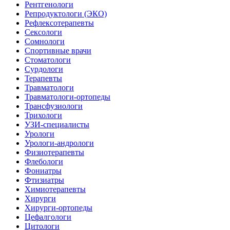
Рентгенологи
Репродуктологи (ЭКО)
Рефлексотерапевты
Сексологи
Сомнологи
Спортивные врачи
Стоматологи
Сурдологи
Терапевты
Травматологи
Травматологи-ортопеды
Трансфузиологи
Трихологи
УЗИ-специалисты
Урологи
Урологи-андрологи
Физиотерапевты
Флебологи
Фониатры
Фтизиатры
Химиотерапевты
Хирурги
Хирурги-ортопеды
Цефалгологи
Цитологи