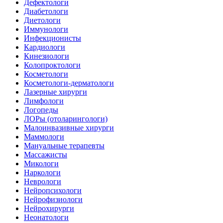
Дефектологи
Диабетологи
Диетологи
Иммунологи
Инфекционисты
Кардиологи
Кинезиологи
Колопроктологи
Косметологи
Косметологи-дерматологи
Лазерные хирурги
Лимфологи
Логопеды
ЛОРы (отоларингологи)
Малоинвазивные хирурги
Маммологи
Мануальные терапевты
Массажисты
Микологи
Наркологи
Неврологи
Нейропсихологи
Нейрофизиологи
Нейрохирурги
Неонатологи