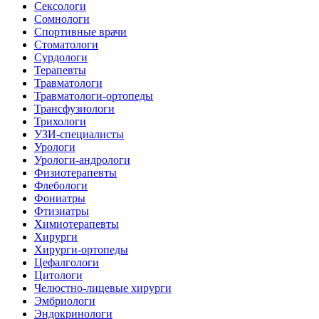
Сексологи
Сомнологи
Спортивные врачи
Стоматологи
Сурдологи
Терапевты
Травматологи
Травматологи-ортопеды
Трансфузиологи
Трихологи
УЗИ-специалисты
Урологи
Урологи-андрологи
Физиотерапевты
Флебологи
Фониатры
Фтизиатры
Химиотерапевты
Хирурги
Хирурги-ортопеды
Цефалгологи
Цитологи
Челюстно-лицевые хирурги
Эмбриологи
Эндокринологи