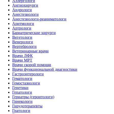
Аллергологи
Ангиохирурги
Андрологи
Анестезиологи
Анестезиологи-реаниматологи
Аритмологи
Артрологи
Бариатрические хирурги
Вегетологи
Венерологи
Вертебрологи
Ветеринарные врачи
Врачи ЛФК
Врачи МРТ
Врачи скорой помощи
Врачи функциональной диагностики
Гастроэнтерологи
Гематологи
Гемостазиологи
Генетики
Гепатологи
Гериатры (геронтологи)
Гинекологи
Гирудотерапевты
Гнатологи