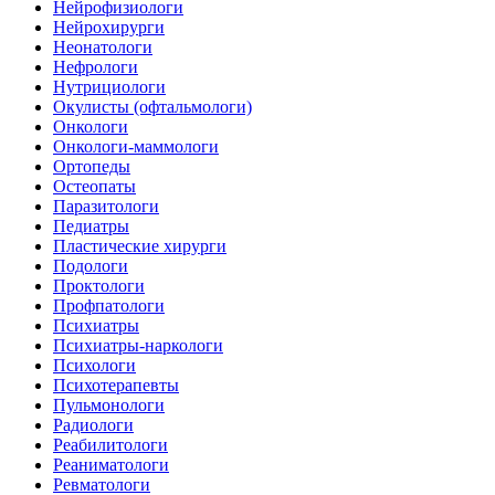
Нейрофизиологи
Нейрохирурги
Неонатологи
Нефрологи
Нутрициологи
Окулисты (офтальмологи)
Онкологи
Онкологи-маммологи
Ортопеды
Остеопаты
Паразитологи
Педиатры
Пластические хирурги
Подологи
Проктологи
Профпатологи
Психиатры
Психиатры-наркологи
Психологи
Психотерапевты
Пульмонологи
Радиологи
Реабилитологи
Реаниматологи
Ревматологи