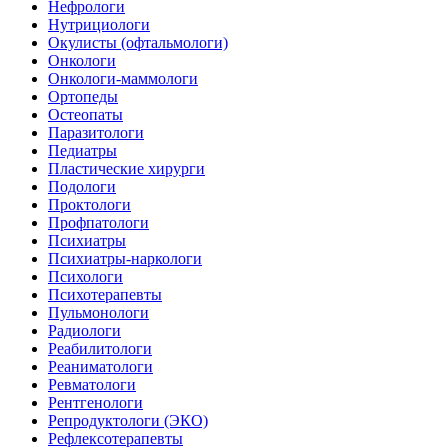
Нефрологи
Нутрициологи
Окулисты (офтальмологи)
Онкологи
Онкологи-маммологи
Ортопеды
Остеопаты
Паразитологи
Педиатры
Пластические хирурги
Подологи
Проктологи
Профпатологи
Психиатры
Психиатры-наркологи
Психологи
Психотерапевты
Пульмонологи
Радиологи
Реабилитологи
Реаниматологи
Ревматологи
Рентгенологи
Репродуктологи (ЭКО)
Рефлексотерапевты