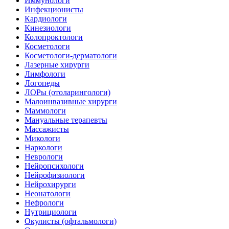
Иммунологи
Инфекционисты
Кардиологи
Кинезиологи
Колопроктологи
Косметологи
Косметологи-дерматологи
Лазерные хирурги
Лимфологи
Логопеды
ЛОРы (отоларингологи)
Малоинвазивные хирурги
Маммологи
Мануальные терапевты
Массажисты
Микологи
Наркологи
Неврологи
Нейропсихологи
Нейрофизиологи
Нейрохирурги
Неонатологи
Нефрологи
Нутрициологи
Окулисты (офтальмологи)