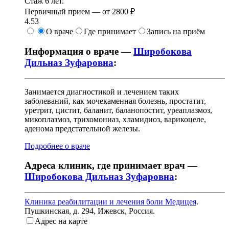
Стаж 6 лет.
Первичный прием —
от
2800 ₽
4.53
О враче
Где принимает
Запись на приём
Информация о враче —
Широбокова
Дильназ Зуфаровна
:
Занимается диагностикой и лечением таких
заболеваний, как мочекаменная болезнь, простатит,
уретрит, цистит, баланит, баланопостит, уреаплазмоз,
микоплазмоз, трихомониаз, хламидиоз, варикоцеле,
аденома предстательной железы.
Подробнее о враче
Адреса клиник, где принимает врач —
Широбокова Дильназ Зуфаровна
:
Клиника реабилитации и лечения боли Медицея
.
Пушкинская, д. 294
,
Ижевск, Россия
.
Адрес на карте