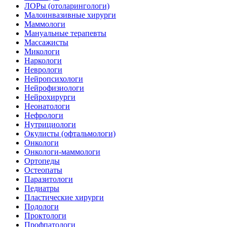
ЛОРы (отоларингологи)
Малоинвазивные хирурги
Маммологи
Мануальные терапевты
Массажисты
Микологи
Наркологи
Неврологи
Нейропсихологи
Нейрофизиологи
Нейрохирурги
Неонатологи
Нефрологи
Нутрициологи
Окулисты (офтальмологи)
Онкологи
Онкологи-маммологи
Ортопеды
Остеопаты
Паразитологи
Педиатры
Пластические хирурги
Подологи
Проктологи
Профпатологи