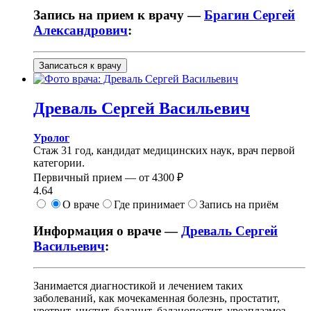
Запись на прием к врачу —
Брагин Сергей
Александрович
:
Записаться к врачу
Древаль
Сергей Васильевич
Уролог
Стаж 31 год, кандидат медицинских наук, врач первой
категории.
Первичный прием —
от
4300 ₽
4.64
О враче
Где принимает
Запись на приём
Информация о враче —
Древаль Сергей
Васильевич
:
Занимается диагностикой и лечением таких
заболеваний, как мочекаменная болезнь, простатит,
уретрит, цистит, баланит, баланопостит, уреаплазмоз,