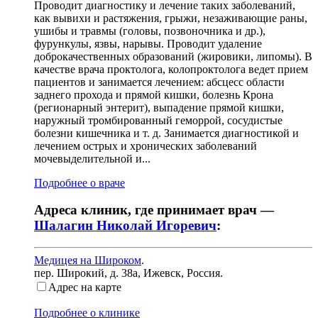
Проводит диагностику и лечение таких заболеваний,
как вывихи и растяжения, грыжи, незаживающие раны,
ушибы и травмы (головы, позвоночника и др.),
фурункулы, язвы, нарывы. Проводит удаление
доброкачественных образований (жировики, липомы). В
качестве врача проктолога, колопроктолога ведет прием
пациентов и занимается лечением: абсцесс области
заднего прохода и прямой кишки, болезнь Крона
(регионарный энтерит), выпадение прямой кишки,
наружный тромбированный геморрой, сосудистые
болезни кишечника и т. д. Занимается диагностикой и
лечением острых и хронических заболеваний
мочевыделительной и...
Подробнее о враче
Адреса клиник, где принимает врач —
Шалагин Николай Игоревич
:
Медицея на Широком
.
пер. Широкий, д. 38а
,
Ижевск, Россия
.
Адрес на карте
Подробнее о клинике