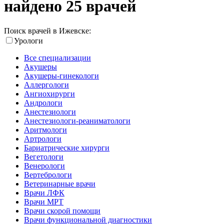
найдено 25 врачей
Поиск врачей в Ижевске:
Урологи
Все специализации
Акушеры
Акушеры-гинекологи
Аллергологи
Ангиохирурги
Андрологи
Анестезиологи
Анестезиологи-реаниматологи
Аритмологи
Артрологи
Бариатрические хирурги
Вегетологи
Венерологи
Вертебрологи
Ветеринарные врачи
Врачи ЛФК
Врачи МРТ
Врачи скорой помощи
Врачи функциональной диагностики