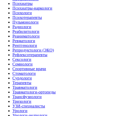
Психиатры
Психиатры-наркологи
Психологи
Психотерапевты
Пульмонологи
Радиологи
Реабилитологи
Реаниматологи
Ревматологи
Рентгенологи
Репродуктологи (ЭКО)
Рефлексотерапевты
Сексологи
Сомнологи
Спортивные врачи
Стоматологи
Сурдологи
Терапевты
Травматологи
Травматологи-ортопеды
Трансфузиологи
Трихологи
УЗИ-специалисты
Урологи
Урологи-андрологи