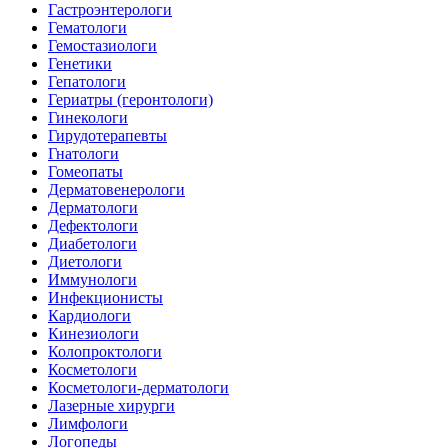
Гастроэнтерологи
Гематологи
Гемостазиологи
Генетики
Гепатологи
Гериатры (геронтологи)
Гинекологи
Гирудотерапевты
Гнатологи
Гомеопаты
Дерматовенерологи
Дерматологи
Дефектологи
Диабетологи
Диетологи
Иммунологи
Инфекционисты
Кардиологи
Кинезиологи
Колопроктологи
Косметологи
Косметологи-дерматологи
Лазерные хирурги
Лимфологи
Логопеды