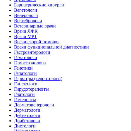
Бариатрические хирурги
Вегетологи
Венерологи
Вертебрологи
Ветеринарные врачи
Врачи ЛФК
Врачи МРТ
Врачи скорой помощи
Врачи функциональной диагностики
Гастроэнтерологи
Гематологи
Гемостазиологи
Генетики
Гепатологи
Гериатры (геронтологи)
Гинекологи
Гирудотерапевты
Гнатологи
Гомеопаты
Дерматовенерологи
Дерматологи
Дефектологи
Диабетологи
Диетологи