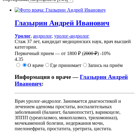
Глазырин
Андрей Иванович
Уролог
,
андролог
,
уролог-андролог
Стаж 37 лет, кандидат медицинских наук, врач высшей
категории.
Первичный прием —
от
1800 ₽
(
2000 ₽
)
-10%
4.35
О враче
Где принимает
Запись на приём
Информация о враче —
Глазырин Андрей
Иванович
:
Врач уролог-андролог. Занимается диагностикой и
лечением аденомы простаты, воспалительных
заболеваний (баланит, баланопостит), варикоцеле,
ЗППП (уреаплазмоз, микоплазмоз, трихомониаз),
мочекаменной болезни, недержания мочи,
пиелонефрита, простатита, уретрита, цистита.