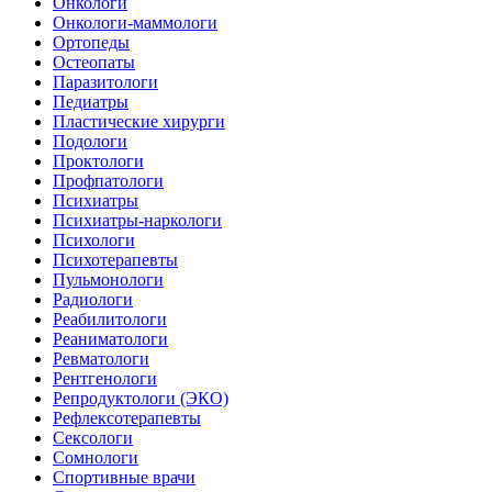
Онкологи
Онкологи-маммологи
Ортопеды
Остеопаты
Паразитологи
Педиатры
Пластические хирурги
Подологи
Проктологи
Профпатологи
Психиатры
Психиатры-наркологи
Психологи
Психотерапевты
Пульмонологи
Радиологи
Реабилитологи
Реаниматологи
Ревматологи
Рентгенологи
Репродуктологи (ЭКО)
Рефлексотерапевты
Сексологи
Сомнологи
Спортивные врачи