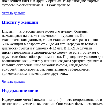
появлением кист и в других органах. Выделяют две формы:
аутосомно-рецессивная ПБП (как правило...
Читать дальше
Цистит у женщин
Цистит — это воспаление мочевого пузыря, болезнь,
находящаяся на стыке гинекологии и урологии. По
статистическим данным, с ним сталкивает хоть раз в жизни
50% женщин в возрасте от 20 до 40 лет. Нередко патология
диагностируется и у девочек 4-12 лет. В 11-21% случаев
цистит переходит в хроническую форму, то есть протекает с
двумя или более обострениями в год. Подходящие условия для
возникновения цистита у женщин создают уретрит, вульвит и
кольпит, обусловленные микоплазмозом, кандидозом,
гонореей, гарднереллезом, генитальным туберкулезом,
трихомониазом и некоторыми другими...
Читать дальше
Недержание мочи
Недержание мочи ( инконтиненция ) — это непроизвольное и
неконтролируемое ее выделение. Оно может быть временным,