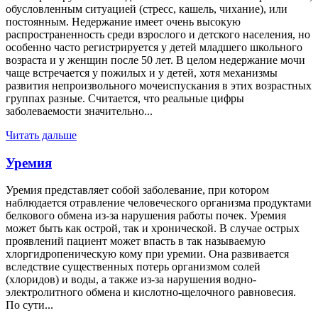
обусловленным ситуацией (стресс, кашель, чихание), или
постоянным. Недержание имеет очень высокую
распространенность среди взрослого и детского населения, но
особенно часто регистрируется у детей младшего школьного
возраста и у женщин после 50 лет. В целом недержание мочи
чаще встречается у пожилых и у детей, хотя механизмы
развития непроизвольного мочеиспускания в этих возрастных
группах разные. Считается, что реальные цифры
заболеваемости значительно...
Читать дальше
Уремия
Уремия представляет собой заболевание, при котором
наблюдается отравление человеческого организма продуктами
белкового обмена из-за нарушения работы почек. Уремия
может быть как острой, так и хронической. В случае острых
проявлений пациент может впасть в так называемую
хлоргидропеническую кому при уремии. Она развивается
вследствие существенных потерь организмом солей
(хлоридов) и воды, а также из-за нарушения водно-
электролитного обмена и кислотно-щелочного равновесия.
По сути...