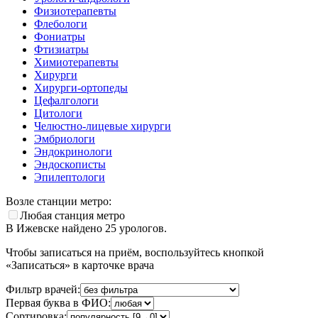
Физиотерапевты
Флебологи
Фониатры
Фтизиатры
Химиотерапевты
Хирурги
Хирурги-ортопеды
Цефалгологи
Цитологи
Челюстно-лицевые хирурги
Эмбриологи
Эндокринологи
Эндоскописты
Эпилептологи
Возле станции метро:
Любая станция метро
В Ижевске найдено
25
урологов.
Чтобы записаться на приём, воспользуйтесь кнопкой
«Записаться» в карточке врача
Фильтр врачей:
Первая буква в ФИО:
Сортировка: