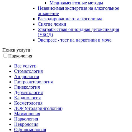
Медикаментозные методы
Независимая экспертиза на алкогольное
опьянение
Раскодирование от алкоголизма
Снятие ломки
Ультрабыстрая опиоидная детоксикация
(УБОД)
Экспресс - тест на наркотики в моче
Поиск услуги:
Наркология
Все услуги
Стоматология
Андрология
Гастроэнтерология
Гинекология
Дерматология
Кардиология
Косметология
ЛОР (отоларингология)
Маммология
Наркология
Неврология
Офтальмология