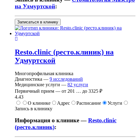
на Удмуртской
:
Записаться в клинику
Resto.clinic (ресто.клиник) на
Удмуртской
Многопрофильная клиника
Диагностика —
9
исследований
Медицинские услуги —
82
услуги
Первичный прием —
от
201
…
до
3325 ₽
4.43
О клинике
Адрес
Расписание
Услуги
Запись в клинику
Информация о клинике —
Resto.clinic
(ресто.клиник)
: