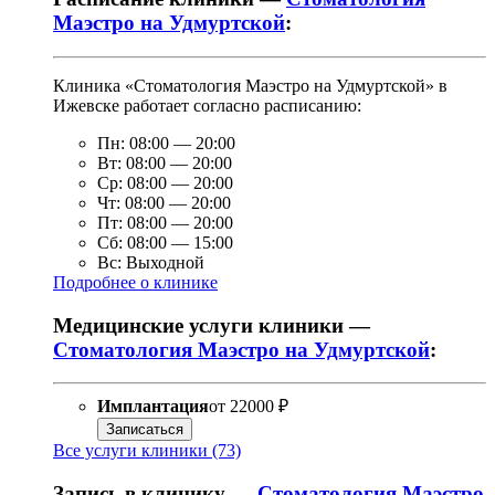
Маэстро на Удмуртской
:
Клиника «Стоматология Маэстро на Удмуртской» в
Ижевске работает согласно расписанию:
Пн:
08:00
—
20:00
Вт:
08:00
—
20:00
Ср:
08:00
—
20:00
Чт:
08:00
—
20:00
Пт:
08:00
—
20:00
Сб:
08:00
—
15:00
Вс:
Выходной
Подробнее о клинике
Медицинские услуги клиники —
Стоматология Маэстро на Удмуртской
:
Имплантация
от
22000 ₽
Записаться
Все услуги клиники (73)
Запись в клинику —
Стоматология Маэстро