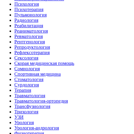
Психология
Психотерапия
Пульмонология
Радиология
Реабилитация
Реаниматология
Ревматология
Рентгенология
Репродуктология
Рефлексотерапия
Сексология
Скорая медицинская помощь
Сомнология
Спортивная медицина
Стоматология
Сурдология
Терапия
Травматология
Травматология-ортопедия
Трансфузиология
Трихология
УЗИ
Урология
Урология-андрология
Физиотерапия