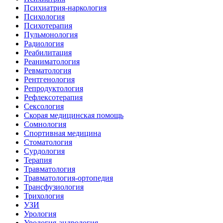
Психиатрия-наркология
Психология
Психотерапия
Пульмонология
Радиология
Реабилитация
Реаниматология
Ревматология
Рентгенология
Репродуктология
Рефлексотерапия
Сексология
Скорая медицинская помощь
Сомнология
Спортивная медицина
Стоматология
Сурдология
Терапия
Травматология
Травматология-ортопедия
Трансфузиология
Трихология
УЗИ
Урология
Урология-андрология