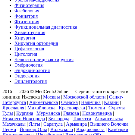
Физиотерапия
Флебология
Фониатрия
Фтизиатрия
Функциональная диагностика
Химиотерапия
Хирургия
Хирургия-ортопедия
Цефалгология
Цитология
Челюстно-лицевая хирургия
Эмбриология
Эндокринология
Эндоскопия
Эпилептология
2016 — 2026 © MedCentr.Online — Сервис записи к врачам в
клиники Ижевска
|
Москвы
|
Московской области
|
Санкт-
Петербурга
|
Альметьевска
|
Озёрска
|
Нальчика
|
Казани
|
Ярославля
|
Михайловска
|
Красноярска
|
Тюмени
|
Сургута
|
Тулы
|
Кургана
|
Мурманска
|
Глазова
|
Новокузнецка
|
Нижнего Новгорода
|
Белгорода
|
Тольятти
|
Архангельска
|
Махачкалы
|
Ялты
|
Сарапула
|
Армавира
|
Вышнего Волочка
|
Перми
|
Йошкар-Олы
|
Волжского
|
Владикавказа
|
Камбарки
|
Димитровграда
|
Челябинска
|
Все регионы (98)
.