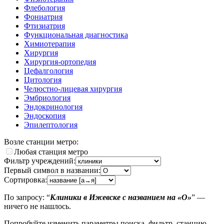
Флебология
Фониатрия
Фтизиатрия
Функциональная диагностика
Химиотерапия
Хирургия
Хирургия-ортопедия
Цефалгология
Цитология
Челюстно-лицевая хирургия
Эмбриология
Эндокринология
Эндоскопия
Эпилептология
Возле станции метро:
Любая станция метро
Фильтр учреждений:
Первый символ в названии:
Сортировка:
По запросу: “
Клиники в Ижевске с названием на «O»
” —
ничего не нашлось.
Попробуйте изменить параметры поиска, фильтр, станцию