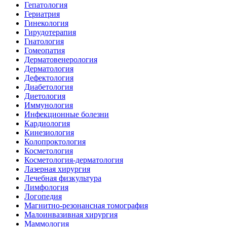
Гепатология
Гериатрия
Гинекология
Гирудотерапия
Гнатология
Гомеопатия
Дерматовенерология
Дерматология
Дефектология
Диабетология
Диетология
Иммунология
Инфекционные болезни
Кардиология
Кинезиология
Колопроктология
Косметология
Косметология-дерматология
Лазерная хирургия
Лечебная физкультура
Лимфология
Логопедия
Магнитно-резонансная томография
Малоинвазивная хирургия
Маммология