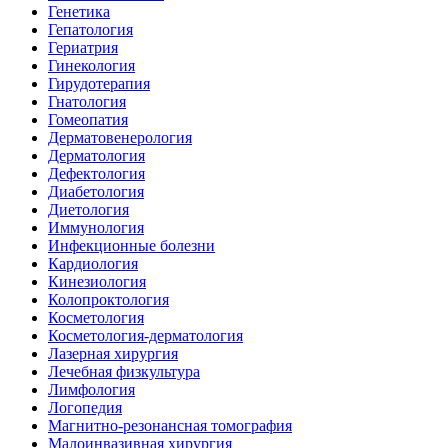
Генетика
Гепатология
Гериатрия
Гинекология
Гирудотерапия
Гнатология
Гомеопатия
Дерматовенерология
Дерматология
Дефектология
Диабетология
Диетология
Иммунология
Инфекционные болезни
Кардиология
Кинезиология
Колопроктология
Косметология
Косметология-дерматология
Лазерная хирургия
Лечебная физкультура
Лимфология
Логопедия
Магнитно-резонансная томография
Малоинвазивная хирургия