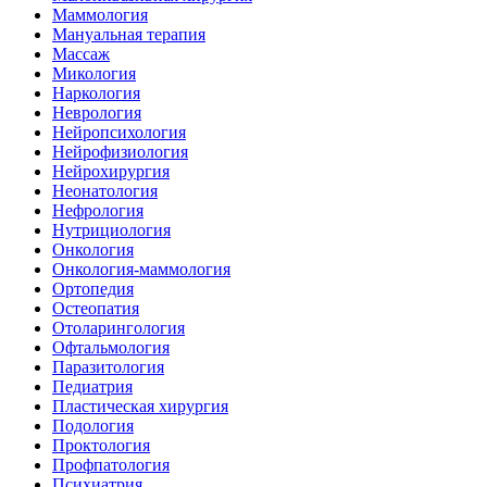
Маммология
Мануальная терапия
Массаж
Микология
Наркология
Неврология
Нейропсихология
Нейрофизиология
Нейрохирургия
Неонатология
Нефрология
Нутрициология
Онкология
Онкология-маммология
Ортопедия
Остеопатия
Отоларингология
Офтальмология
Паразитология
Педиатрия
Пластическая хирургия
Подология
Проктология
Профпатология
Психиатрия