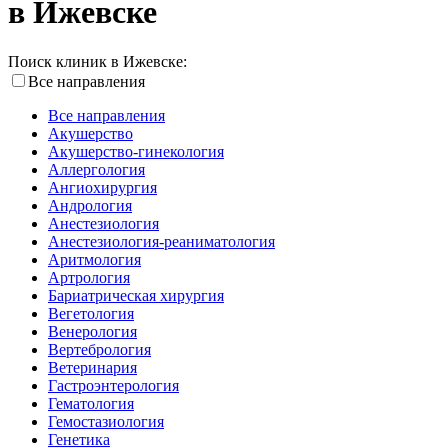
в Ижевске
Поиск клиник в Ижевске:
Все направления
Все направления
Акушерство
Акушерство-гинекология
Аллергология
Ангиохирургия
Андрология
Анестезиология
Анестезиология-реаниматология
Аритмология
Артрология
Бариатрическая хирургия
Вегетология
Венерология
Вертебрология
Ветеринария
Гастроэнтерология
Гематология
Гемостазиология
Генетика