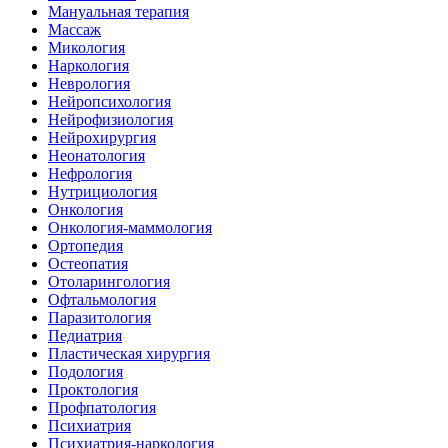
Мануальная терапия
Массаж
Микология
Наркология
Неврология
Нейропсихология
Нейрофизиология
Нейрохирургия
Неонатология
Нефрология
Нутрициология
Онкология
Онкология-маммология
Ортопедия
Остеопатия
Отоларингология
Офтальмология
Паразитология
Педиатрия
Пластическая хирургия
Подология
Проктология
Профпатология
Психиатрия
Психиатрия-наркология