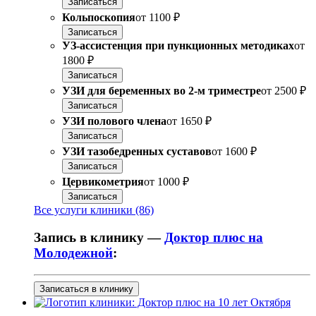
Записаться
Кольпоскопия
от
1100 ₽
Записаться
УЗ-ассистенция при пункционных методиках
от
1800 ₽
Записаться
УЗИ для беременных во 2-м триместре
от
2500 ₽
Записаться
УЗИ полового члена
от
1650 ₽
Записаться
УЗИ тазобедренных суставов
от
1600 ₽
Записаться
Цервикометрия
от
1000 ₽
Записаться
Все услуги клиники (86)
Запись в клинику —
Доктор плюс на
Молодежной
:
Записаться в клинику