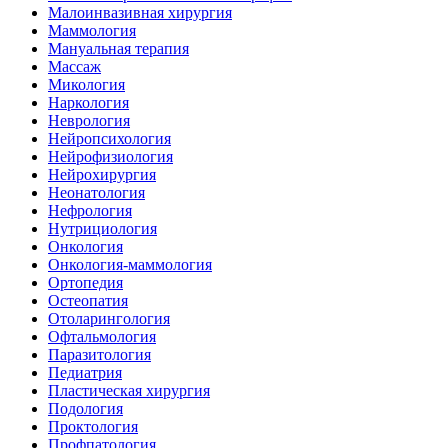
Малоинвазивная хирургия
Маммология
Мануальная терапия
Массаж
Микология
Наркология
Неврология
Нейропсихология
Нейрофизиология
Нейрохирургия
Неонатология
Нефрология
Нутрициология
Онкология
Онкология-маммология
Ортопедия
Остеопатия
Отоларингология
Офтальмология
Паразитология
Педиатрия
Пластическая хирургия
Подология
Проктология
Профпатология