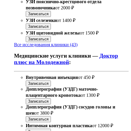
УЗИ пояснично-крестцового отдела
позвоночника
от
2000 ₽
Записаться
УЗИ селезенки
от
1400 ₽
Записаться
УЗИ щитовидной железы
от
1500 ₽
Записаться
Все исследования клиники (43)
Медицинские услуги клиники —
Доктор
плюс на Молодежной
:
Внутривенная инъекция
от
450 ₽
Записаться
Допплерография (УЗДГ) маточно-
плацентарного кровотока
от
1300 ₽
Записаться
Допплерография (УЗДГ) сосудов головы и
шеи
от
3800 ₽
Записаться
Интимная контурная пластика
от
12000 ₽