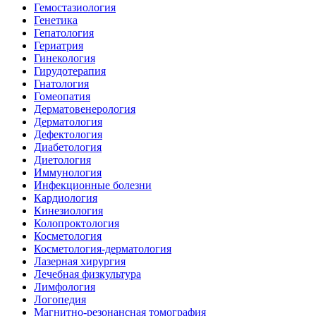
Гемостазиология
Генетика
Гепатология
Гериатрия
Гинекология
Гирудотерапия
Гнатология
Гомеопатия
Дерматовенерология
Дерматология
Дефектология
Диабетология
Диетология
Иммунология
Инфекционные болезни
Кардиология
Кинезиология
Колопроктология
Косметология
Косметология-дерматология
Лазерная хирургия
Лечебная физкультура
Лимфология
Логопедия
Магнитно-резонансная томография