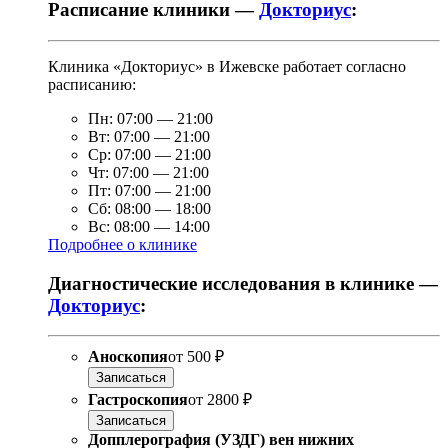
Расписание клиники —
Докториус
:
Клиника «Докториус» в Ижевске работает согласно
расписанию:
Пн:
07:00
—
21:00
Вт:
07:00
—
21:00
Ср:
07:00
—
21:00
Чт:
07:00
—
21:00
Пт:
07:00
—
21:00
Сб:
08:00
—
18:00
Вс:
08:00
—
14:00
Подробнее о клинике
Диагностические исследования в клинике —
Докториус
:
Аноскопия
от
500 ₽
Записаться
Гастроскопия
от
2800 ₽
Записаться
Допплерография (УЗДГ) вен нижних