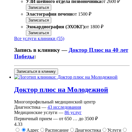
УЗИ шейного отдела позвоночника
от
2600 ₽
Записаться
Эластография печени
от
1500 ₽
Записаться
Эхокардиография (ЭХОКГ)
от
1800 ₽
Записаться
Все услуги клиники (55)
Запись в клинику —
Доктор Плюс на 40 лет
Победы
:
Записаться в клинику
Доктор плюс на Молодежной
Многопрофильный медицинский центр
Диагностика —
43
исследования
Медицинские услуги —
86
услуг
Первичный прием —
от
650
…
до
3500 ₽
4.33
Адрес
Расписание
Диагностика
Услуги