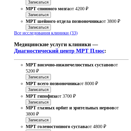
Записаться
МРТ спинного мозга
от
4200 ₽
Записаться
МРТ шейного отдела позвоночника
от
3800 ₽
Записаться
Все исследования клиники (33)
Медицинские услуги клиники —
Диагностический центр МРТ Плюс
:
МРТ височно-нижнечелюстных суставов
от
5200 ₽
Записаться
МРТ всего позвоночника
от
8000 ₽
Записаться
МРТ гипофиза
от
3700 ₽
Записаться
МРТ глазных орбит и зрительных нервов
от
3800 ₽
Записаться
МРТ голеностопного сустава
от
4800 ₽