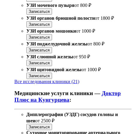
УЗИ мочевого пузыря
от
800 ₽
Записаться
УЗИ органов брюшной полости
от
1800 ₽
Записаться
УЗИ органов мошонки
от
1000 ₽
Записаться
УЗИ поджелудочной железы
от
800 ₽
Записаться
УЗИ слюнной железы
от
950 ₽
Записаться
УЗИ щитовидной железы
от
1000 ₽
Записаться
Все исследования клиники (21)
Медицинские услуги клиники —
Доктор
Плюс на Кунгурцева
:
Допплерография (УЗДГ) сосудов головы и
шеи
от
2500 ₽
Записаться
Суточное мониторирование артериального