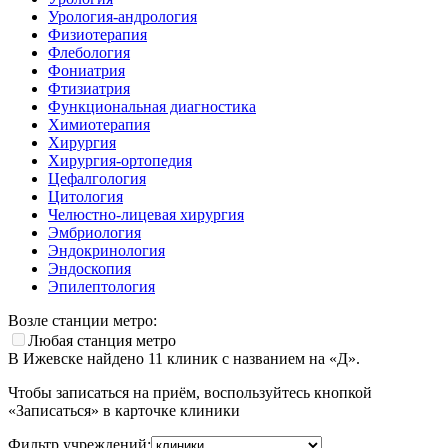
Урология-андрология
Физиотерапия
Флебология
Фониатрия
Фтизиатрия
Функциональная диагностика
Химиотерапия
Хирургия
Хирургия-ортопедия
Цефалгология
Цитология
Челюстно-лицевая хирургия
Эмбриология
Эндокринология
Эндоскопия
Эпилептология
Возле станции метро:
Любая станция метро
В Ижевске найдено
11
клиник с названием на «Д».
Чтобы записаться на приём, воспользуйтесь кнопкой
«Записаться» в карточке клиники
Фильтр учреждений: