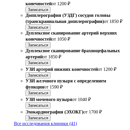
конечностей
от
1200 ₽
Записаться
Допплерография (УЗДГ) сосудов головы
(транскраниальная допплерография)
от
1850 ₽
Записаться
Дуплексное сканирование артерий верхних
конечностей
от
1050 ₽
Записаться
Дуплексное сканирование брахиоцефальных
артерий
от
1850 ₽
Записаться
УЗИ артерий нижних конечностей
от
1200 ₽
Записаться
УЗИ желчного пузыря с определением
функции
от
1590 ₽
Записаться
УЗИ мочевого пузыря
от
1040 ₽
Записаться
Эхокардиография (ЭХОКГ)
от
1700 ₽
Записаться
Все исследования клиники (41)