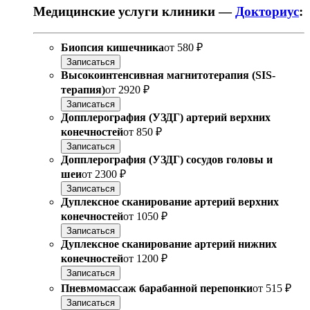
Медицинские услуги клиники —
Докториус
:
Биопсия кишечника
от
580 ₽
Записаться
Высокоинтенсивная магнитотерапия (SIS-
терапия)
от
2920 ₽
Записаться
Допплерография (УЗДГ) артерий верхних
конечностей
от
850 ₽
Записаться
Допплерография (УЗДГ) сосудов головы и
шеи
от
2300 ₽
Записаться
Дуплексное сканирование артерий верхних
конечностей
от
1050 ₽
Записаться
Дуплексное сканирование артерий нижних
конечностей
от
1200 ₽
Записаться
Пневмомассаж барабанной перепонки
от
515 ₽
Записаться