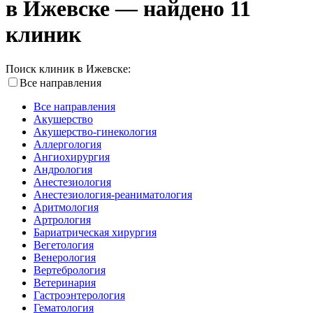
в Ижевске — найдено 11
клиник
Поиск клиник в Ижевске:
Все направления
Все направления
Акушерство
Акушерство-гинекология
Аллергология
Ангиохирургия
Андрология
Анестезиология
Анестезиология-реаниматология
Аритмология
Артрология
Бариатрическая хирургия
Вегетология
Венерология
Вертебрология
Ветеринария
Гастроэнтерология
Гематология