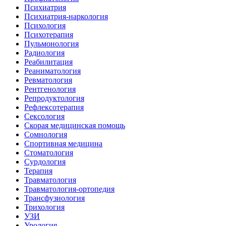
Психиатрия
Психиатрия-наркология
Психология
Психотерапия
Пульмонология
Радиология
Реабилитация
Реаниматология
Ревматология
Рентгенология
Репродуктология
Рефлексотерапия
Сексология
Скорая медицинская помощь
Сомнология
Спортивная медицина
Стоматология
Сурдология
Терапия
Травматология
Травматология-ортопедия
Трансфузиология
Трихология
УЗИ
Урология