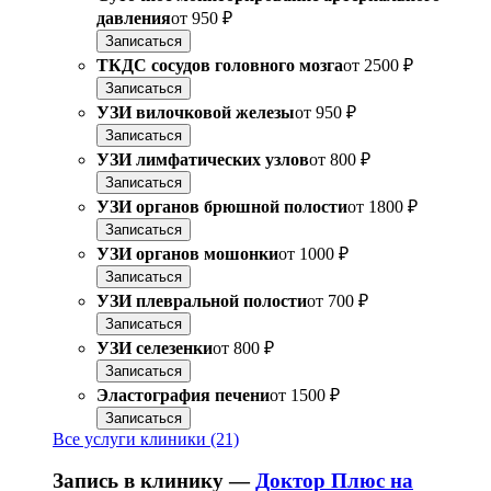
давления
от
950 ₽
Записаться
ТКДС сосудов головного мозга
от
2500 ₽
Записаться
УЗИ вилочковой железы
от
950 ₽
Записаться
УЗИ лимфатических узлов
от
800 ₽
Записаться
УЗИ органов брюшной полости
от
1800 ₽
Записаться
УЗИ органов мошонки
от
1000 ₽
Записаться
УЗИ плевральной полости
от
700 ₽
Записаться
УЗИ селезенки
от
800 ₽
Записаться
Эластография печени
от
1500 ₽
Записаться
Все услуги клиники (21)
Запись в клинику —
Доктор Плюс на