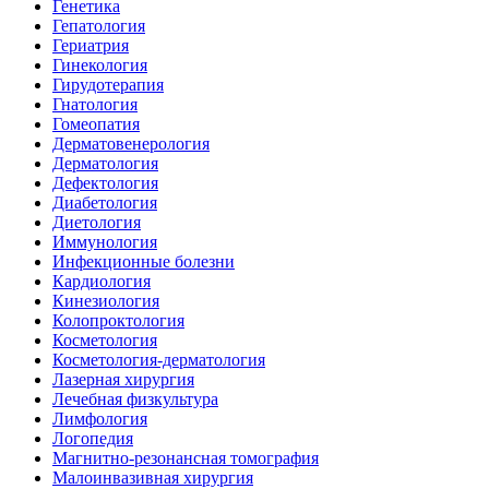
Генетика
Гепатология
Гериатрия
Гинекология
Гирудотерапия
Гнатология
Гомеопатия
Дерматовенерология
Дерматология
Дефектология
Диабетология
Диетология
Иммунология
Инфекционные болезни
Кардиология
Кинезиология
Колопроктология
Косметология
Косметология-дерматология
Лазерная хирургия
Лечебная физкультура
Лимфология
Логопедия
Магнитно-резонансная томография
Малоинвазивная хирургия