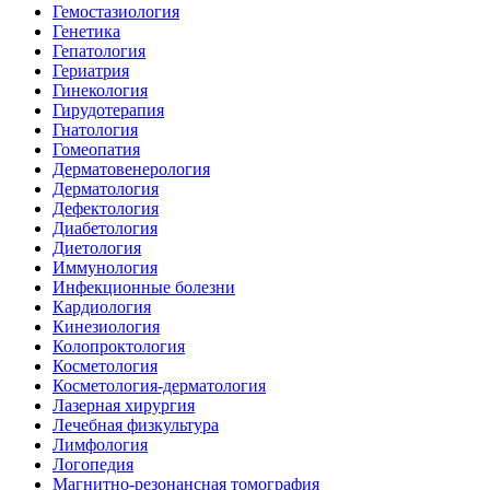
Гемостазиология
Генетика
Гепатология
Гериатрия
Гинекология
Гирудотерапия
Гнатология
Гомеопатия
Дерматовенерология
Дерматология
Дефектология
Диабетология
Диетология
Иммунология
Инфекционные болезни
Кардиология
Кинезиология
Колопроктология
Косметология
Косметология-дерматология
Лазерная хирургия
Лечебная физкультура
Лимфология
Логопедия
Магнитно-резонансная томография