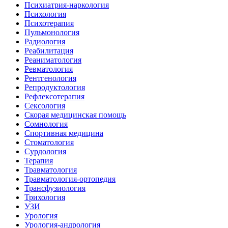
Психиатрия-наркология
Психология
Психотерапия
Пульмонология
Радиология
Реабилитация
Реаниматология
Ревматология
Рентгенология
Репродуктология
Рефлексотерапия
Сексология
Скорая медицинская помощь
Сомнология
Спортивная медицина
Стоматология
Сурдология
Терапия
Травматология
Травматология-ортопедия
Трансфузиология
Трихология
УЗИ
Урология
Урология-андрология