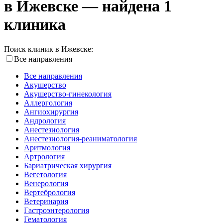
в Ижевске — найдена 1
клиника
Поиск клиник в Ижевске:
Все направления
Все направления
Акушерство
Акушерство-гинекология
Аллергология
Ангиохирургия
Андрология
Анестезиология
Анестезиология-реаниматология
Аритмология
Артрология
Бариатрическая хирургия
Вегетология
Венерология
Вертебрология
Ветеринария
Гастроэнтерология
Гематология