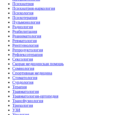
Психиатрия
Психиатрия-наркология
Психология
Психотерапия
Пульмонология
Радиология
Реабилитация
Реаниматология
Ревматология
Рентгенология
Репродуктология
Рефлексотерапия
Сексология
Скорая медицинская помощь
Сомнология
Спортивная медицина
Стоматология
Сурдология
Терапия
Травматология
Травматология-ортопедия
Трансфузиология
Трихология
УЗИ
Урология