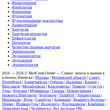
Физиотерапия
Флебология
Фониатрия
Фтизиатрия
Функциональная диагностика
Химиотерапия
Хирургия
Хирургия-ортопедия
Цефалгология
Цитология
Челюстно-лицевая хирургия
Эмбриология
Эндокринология
Эндоскопия
Эпилептология
2016 — 2026 © MedCentr.Online — Сервис записи к врачам в
клиники Ижевска
|
Москвы
|
Московской области
|
Санкт-
Петербурга
|
Альметьевска
|
Озёрска
|
Нальчика
|
Казани
|
Ярославля
|
Михайловска
|
Красноярска
|
Тюмени
|
Сургута
|
Тулы
|
Кургана
|
Мурманска
|
Глазова
|
Новокузнецка
|
Нижнего Новгорода
|
Белгорода
|
Тольятти
|
Архангельска
|
Махачкалы
|
Ялты
|
Сарапула
|
Армавира
|
Вышнего Волочка
|
Перми
|
Йошкар-Олы
|
Волжского
|
Владикавказа
|
Камбарки
|
Димитровграда
|
Челябинска
|
Все регионы (98)
.