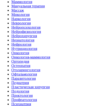
Маммология
Мануальная терапия
Массаж
Микология
Наркология
Неврология
Нейропсихология
Нейрофизиология
Нейрохирургия
Неонатология
Нефрология
Нутрициология
Онкология
Онкология-маммология
Ортопедия
Остеопатия
Отоларингология
Офтальмология
Паразитология
Педиатрия
Пластическая хирургия
Подология
Проктология
Профпатология
Психиатрия