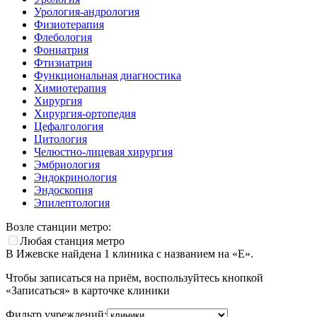
Урология-андрология
Физиотерапия
Флебология
Фониатрия
Фтизиатрия
Функциональная диагностика
Химиотерапия
Хирургия
Хирургия-ортопедия
Цефалгология
Цитология
Челюстно-лицевая хирургия
Эмбриология
Эндокринология
Эндоскопия
Эпилептология
Возле станции метро:
Любая станция метро
В Ижевске найдена
1
клиника с названием на «Е».
Чтобы записаться на приём, воспользуйтесь кнопкой
«Записаться» в карточке клиники
Фильтр учреждений: