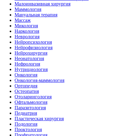
Малоинвазивная хирургия
Маммология
Мануальная терапия
Массаж
Микология
Наркология
Неврология
Нейропсихология
Нейрофизиология
Нейрохирургия
Неонатология
Нефрология
Нутрициология
Онкология
Онкология-маммология
Ортопедия
Остеопатия
Отоларингология
Офтальмология
Паразитология
Педиатрия
Пластическая хирургия
Подология
Проктология
Профпатология