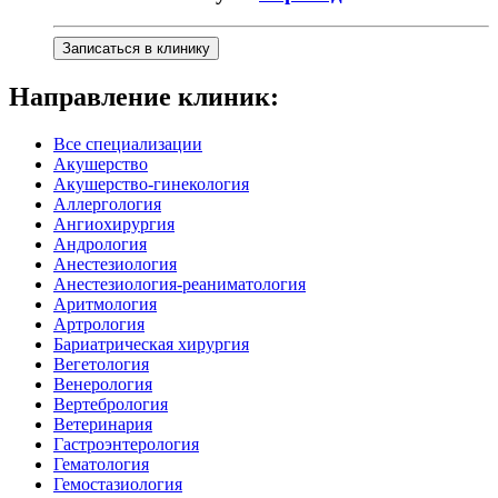
Записаться в клинику
Направление клиник:
Все специализации
Акушерство
Акушерство-гинекология
Аллергология
Ангиохирургия
Андрология
Анестезиология
Анестезиология-реаниматология
Аритмология
Артрология
Бариатрическая хирургия
Вегетология
Венерология
Вертебрология
Ветеринария
Гастроэнтерология
Гематология
Гемостазиология