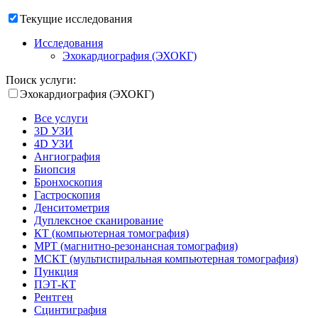
Текущие исследования
Исследования
Эхокардиография (ЭХОКГ)
Поиск услуги:
Эхокардиография (ЭХОКГ)
Все услуги
3D УЗИ
4D УЗИ
Ангиография
Биопсия
Бронхоскопия
Гастроскопия
Денситометрия
Дуплексное сканирование
КТ (компьютерная томография)
МРТ (магнитно-резонансная томография)
МСКТ (мультиспиральная компьютерная томография)
Пункция
ПЭТ-КТ
Рентген
Сцинтиграфия