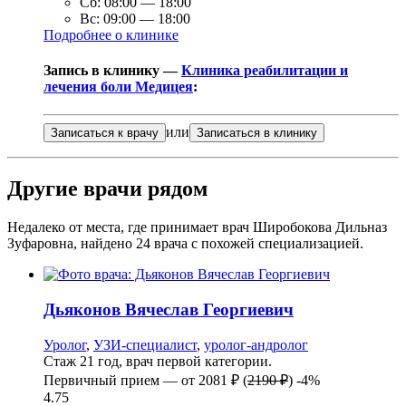
Сб:
08:00
—
18:00
Вс:
09:00
—
18:00
Подробнее о клинике
Запись в клинику —
Клиника реабилитации и
лечения боли Медицея
:
или
Записаться к врачу
Записаться в клинику
Другие врачи рядом
Недалеко от места, где принимает врач Широбокова Дильназ
Зуфаровна, найдено
24
врача с похожей специализацией.
Дьяконов
Вячеслав Георгиевич
Уролог
,
УЗИ-специалист
,
уролог-андролог
Стаж 21 год, врач первой категории.
Первичный прием —
от
2081 ₽
(
2190 ₽
)
-4%
4.75