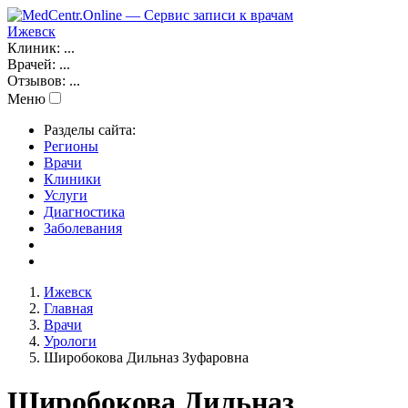
Ижевск
Клиник:
...
Врачей:
...
Отзывов:
...
Меню
Разделы сайта:
Регионы
Врачи
Клиники
Услуги
Диагностика
Заболевания
Ижевск
Главная
Врачи
Урологи
Широбокова Дильназ Зуфаровна
Широбокова Дильназ