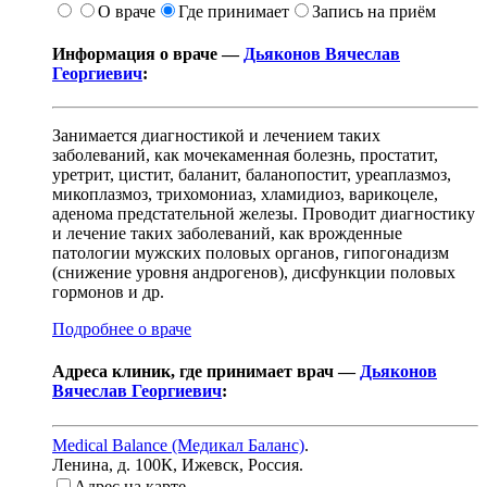
О враче
Где принимает
Запись на приём
Информация о враче —
Дьяконов Вячеслав
Георгиевич
:
Занимается диагностикой и лечением таких
заболеваний, как мочекаменная болезнь, простатит,
уретрит, цистит, баланит, баланопостит, уреаплазмоз,
микоплазмоз, трихомониаз, хламидиоз, варикоцеле,
аденома предстательной железы. Проводит диагностику
и лечение таких заболеваний, как врожденные
патологии мужских половых органов, гипогонадизм
(снижение уровня андрогенов), дисфункции половых
гормонов и др.
Подробнее о враче
Адреса клиник, где принимает врач —
Дьяконов
Вячеслав Георгиевич
:
Medical Balance (Медикал Баланс)
.
Ленина, д. 100К
,
Ижевск, Россия
.
Адрес на карте